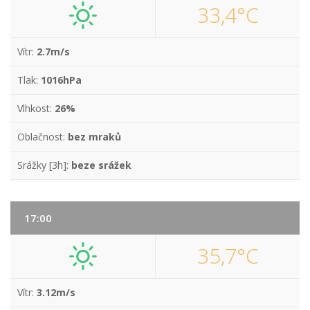
33,4°C
Vítr:
2.7m/s
Tlak:
1016hPa
Vlhkost:
26%
Oblačnost:
bez mraků
Srážky [3h]:
beze srážek
17:00
35,7°C
Vítr:
3.12m/s