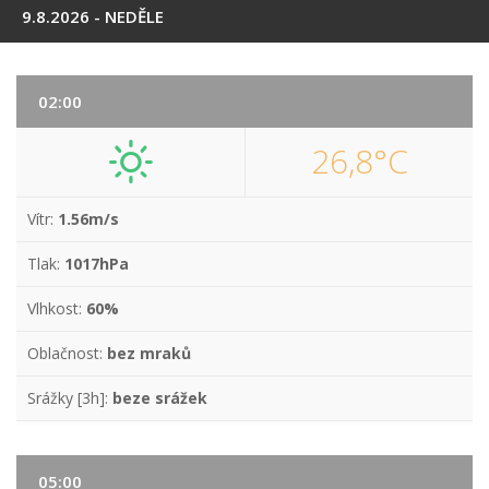
9.8.2026 - NEDĚLE
02:00
26,8°C
Vítr:
1.56m/s
Tlak:
1017hPa
Vlhkost:
60%
Oblačnost:
bez mraků
Srážky [3h]:
beze srážek
05:00