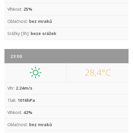
Vlhkost:
25%
Oblačnost:
bez mraků
Srážky [3h]:
beze srážek
23:00
28,4°C
Vítr:
2.24m/s
Tlak:
1016hPa
Vlhkost:
42%
Oblačnost:
bez mraků