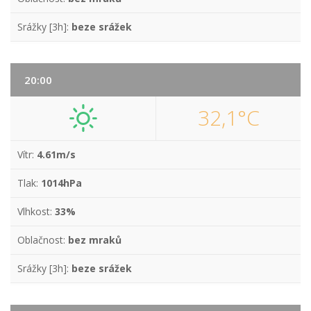
Srážky [3h]:
beze srážek
20:00
32,1°C
Vítr:
4.61m/s
Tlak:
1014hPa
Vlhkost:
33%
Oblačnost:
bez mraků
Srážky [3h]:
beze srážek