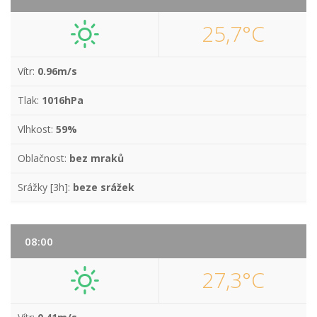
25,7°C
Vítr:
0.96m/s
Tlak:
1016hPa
Vlhkost:
59%
Oblačnost:
bez mraků
Srážky [3h]:
beze srážek
08:00
27,3°C