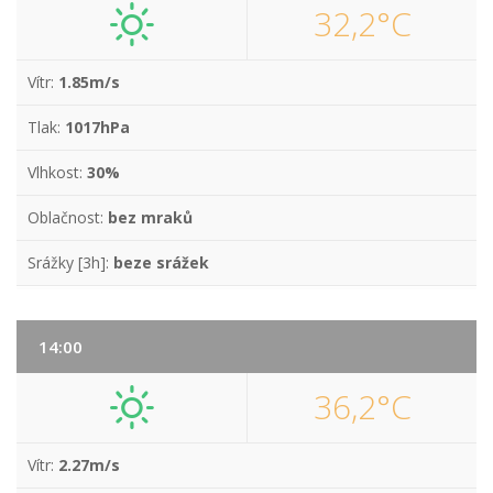
32,2°C
Vítr:
1.85m/s
Tlak:
1017hPa
Vlhkost:
30%
Oblačnost:
bez mraků
Srážky [3h]:
beze srážek
14:00
36,2°C
Vítr:
2.27m/s