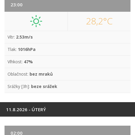
23:00
28,2°C
Vítr:
2.53m/s
Tlak:
1016hPa
Vlhkost:
47%
Oblačnost:
bez mraků
Srážky [3h]:
beze srážek
11.8.2026 - ÚTERÝ
02:00