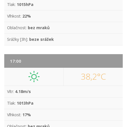
Tlak:
1015hPa
Vlhkost:
22%
Oblačnost:
bez mraků
Srážky [3h]:
beze srážek
17:00
38,2°C
Vítr:
4.18m/s
Tlak:
1013hPa
Vlhkost:
17%
Oblačnost:
bez mraků