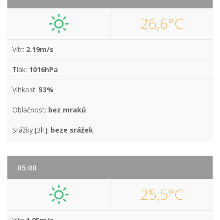
26,6°C
Vítr:
2.19m/s
Tlak:
1016hPa
Vlhkost:
53%
Oblačnost:
bez mraků
Srážky [3h]:
beze srážek
05:00
25,5°C