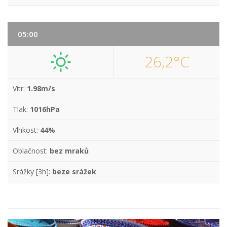
05:00
26,2°C
Vítr:
1.98m/s
Tlak:
1016hPa
Vlhkost:
44%
Oblačnost:
bez mraků
Srážky [3h]:
beze srážek