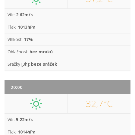
Vítr:
2.62m/s
Tlak:
1013hPa
Vlhkost:
17%
Oblačnost:
bez mraků
Srážky [3h]:
beze srážek
20:00
32,7°C
Vítr:
5.22m/s
Tlak:
1014hPa