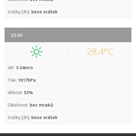
Srážky [3h]:
beze srážek
23:00
28,4°C
Vítr:
3.34m/s
Tlak:
1017hPa
Vlhkost:
53%
Oblačnost:
bez mraků
Srážky [3h]:
beze srážek