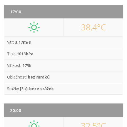
17:00
38,4°C
Vítr:
3.17m/s
Tlak:
1013hPa
Vlhkost:
17%
Oblačnost:
bez mraků
Srážky [3h]:
beze srážek
20:00
32,5°C