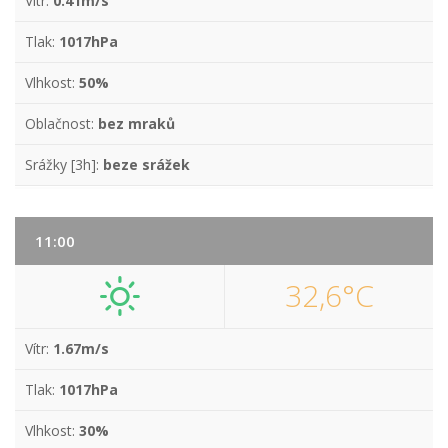
Vítr:
0.41m/s
Tlak:
1017hPa
Vlhkost:
50%
Oblačnost:
bez mraků
Srážky [3h]:
beze srážek
11:00
32,6°C
Vítr:
1.67m/s
Tlak:
1017hPa
Vlhkost:
30%