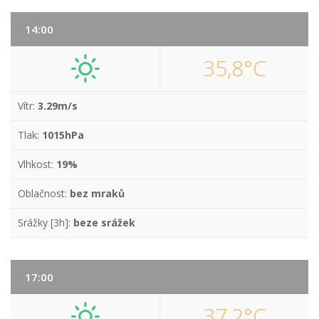
14:00
35,8°C
Vítr:
3.29m/s
Tlak:
1015hPa
Vlhkost:
19%
Oblačnost:
bez mraků
Srážky [3h]:
beze srážek
17:00
37,2°C