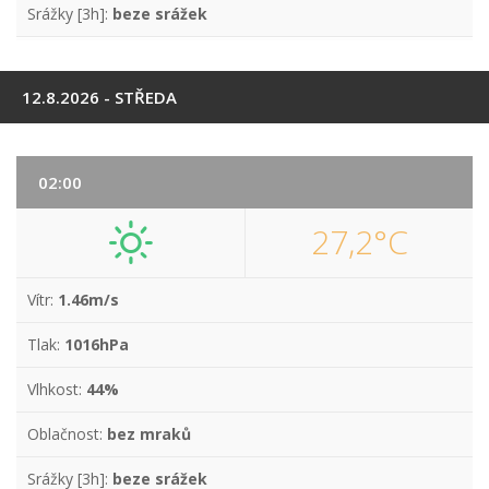
Srážky [3h]:
beze srážek
12.8.2026 - STŘEDA
02:00
27,2°C
Vítr:
1.46m/s
Tlak:
1016hPa
Vlhkost:
44%
Oblačnost:
bez mraků
Srážky [3h]:
beze srážek