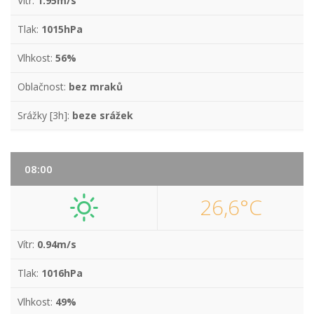
Vítr:
1.95m/s
Tlak:
1015hPa
Vlhkost:
56%
Oblačnost:
bez mraků
Srážky [3h]:
beze srážek
08:00
26,6°C
Vítr:
0.94m/s
Tlak:
1016hPa
Vlhkost:
49%