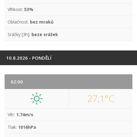
Vlhkost:
53%
Oblačnost:
bez mraků
Srážky [3h]:
beze srážek
10.8.2026 - PONDĚLÍ
02:00
27,1°C
Vítr:
1.74m/s
Tlak:
1016hPa