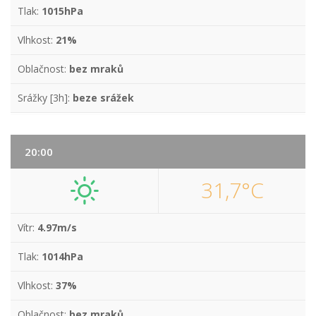
Tlak:
1015hPa
Vlhkost:
21%
Oblačnost:
bez mraků
Srážky [3h]:
beze srážek
20:00
31,7°C
Vítr:
4.97m/s
Tlak:
1014hPa
Vlhkost:
37%
Oblačnost:
bez mraků