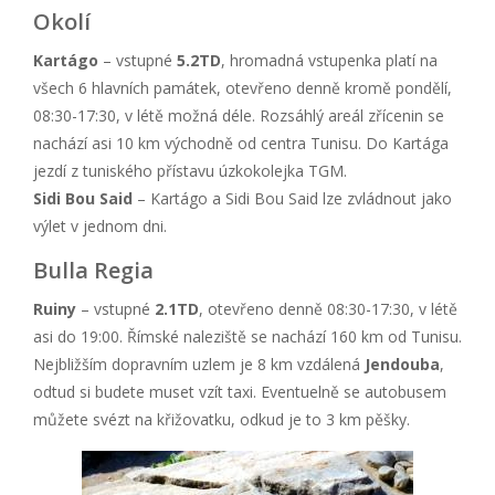
Okolí
Kartágo
– vstupné
5.2TD
, hromadná vstupenka platí na
všech 6 hlavních památek, otevřeno denně kromě pondělí,
08:30-17:30, v létě možná déle. Rozsáhlý areál zřícenin se
nachází asi 10 km východně od centra Tunisu. Do Kartága
jezdí z tuniského přístavu úzkokolejka TGM.
Sidi Bou Said
– Kartágo a Sidi Bou Said lze zvládnout jako
výlet v jednom dni.
Bulla Regia
Ruiny
– vstupné
2.1TD
, otevřeno denně 08:30-17:30, v létě
asi do 19:00. Římské naleziště se nachází 160 km od Tunisu.
Nejbližším dopravním uzlem je 8 km vzdálená
Jendouba
,
odtud si budete muset vzít taxi. Eventuelně se autobusem
můžete svézt na křižovatku, odkud je to 3 km pěšky.