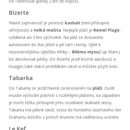
od Tebersouk (pěšky 2 km do kopce).
Bizerte
Hlavní zajímavostí je pevnost
kasbah
(není přístupná
věřejnosti) a
Velká mešita
. Nejlepší pláží je
Remel Plage
,
vzdálená asi 3 km východně. Na pláž se dostanete
autobusem do Ras Jebel a jet tam i kemp. Výlet k
nejsevernějšímu výběžku Afriky –
Bílému mysu
(Cap Blanc)
lze absolvovat pěšky. Do Bizerte jezdí kromě autobusů a
louages také vlak.K prohlídkám okolí si můžete půjčit kolo.
Tabarka
Do Tabarky se jezdí hlavně za lenošením na
pláži
. Zvolit
musíte východní pobřeží s rozlehlými plážemi, na západním
je moře těžko přístupné přes rozeklané skalnaté útesy.
Tabarka má pěkné okolí, cesta do horského lázeňského Ain
Drahamu ležícího v pohoří Krumrie má nádhernou scenérii.
Le Kef