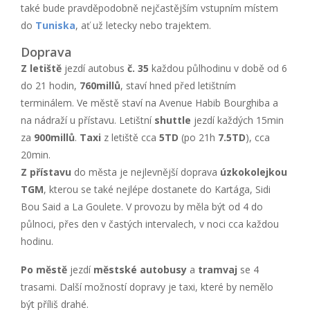
také bude pravděpodobně nejčastějším vstupním místem
do
Tuniska
, ať už letecky nebo trajektem.
Doprava
Z letiště
jezdí autobus
č. 35
každou půlhodinu v době od 6
do 21 hodin,
760millů
, staví hned před letištním
terminálem. Ve městě staví na Avenue Habib Bourghiba a
na nádraží u přístavu. Letištní
shuttle
jezdí každých 15min
za
900millů
.
Taxi
z letiště cca
5TD
(po 21h
7.5TD
), cca
20min.
Z přístavu
do města je nejlevnější doprava
úzkokolejkou
TGM
, kterou se také nejlépe dostanete do Kartága, Sidi
Bou Said a La Goulete. V provozu by měla být od 4 do
půlnoci, přes den v častých intervalech, v noci cca každou
hodinu.
Po městě
jezdí
městské autobusy
a
tramvaj
se 4
trasami. Další možností dopravy je taxi, které by nemělo
být příliš drahé.