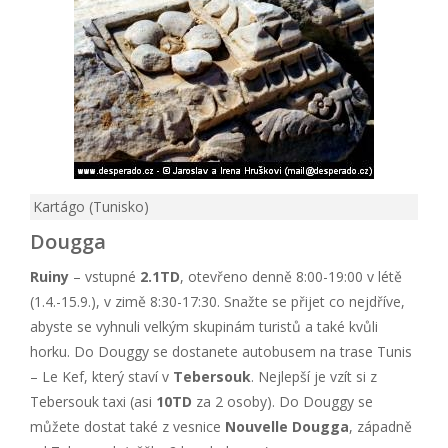
Kartágo (Tunisko)
Dougga
Ruiny
– vstupné
2.1TD
, otevřeno denně 8:00-19:00 v létě
(1.4.-15.9.), v zimě 8:30-17:30. Snažte se přijet co nejdříve,
abyste se vyhnuli velkým skupinám turistů a také kvůli
horku. Do Douggy se dostanete autobusem na trase Tunis
– Le Kef, který staví v
Tebersouk
. Nejlepší je vzít si z
Tebersouk taxi (asi
10TD
za 2 osoby). Do Douggy se
můžete dostat také z vesnice
Nouvelle Dougga
, západně