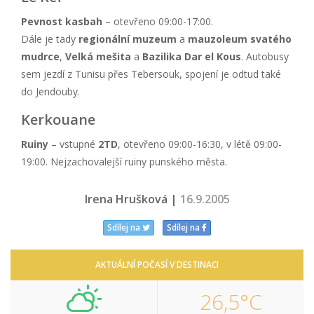
Pevnost kasbah
– otevřeno 09:00-17:00.
Dále je tady
regionální muzeum
a
mauzoleum svatého
mudrce
,
Velká mešita
a
Bazilika Dar el Kous
. Autobusy
sem jezdí z Tunisu přes Tebersouk, spojení je odtud také
do Jendouby.
Kerkouane
Ruiny
– vstupné
2TD
, otevřeno 09:00-16:30, v létě 09:00-
19:00. Nejzachovalejší ruiny punského města.
Irena Hrušková |
16.9.2005
Sdílej na
Sdílej na
AKTUÁLNÍ POČASÍ V DESTINACI
26,5°C