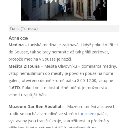
Tunis (Tunisko)
Atrakce
Medina
– tuniská medina je zajímavá, i když pokud míříte i
do Sousse, tak se tady nemusíte až tak příliš zdržovat,
protože medina v Sousse je hezčí.
Mešita Zitouna
– Mešita Olivovníku – dominanta mediny,
vstup nemuslimům do mešity je povolen pouze na horní
galerii, otevřeno denně kromě pátku 8:00-12:00, vstupné
1.6TD
. Pokud nejste dostatečně oděni, je možno si u
vchodu zapůjčit hábit.
Muzeum Dar Ben Abdallah
– Muzeum uměni a lidových
tradic se nachází v medině ve starém
tureckém
paláci,
vystaveny jsou tradiční kroje, starožitnosti a předměty
běžného života, vstupné
1.6TD
, otevřeno út-ne.