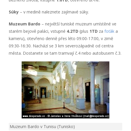
Súky
– v medině naleznete zajímavé súky.
Muzeum Bardo
– největší tuniské muzeum umístěné ve
starém bejově paláci, vstupné
4.2TD
(plus
1TD
za
foťák
a
kameru), otevřeno denně přes léto 09:00-17:00, v zimě
09:30-16:30. Nachází se 3 km severozápadně od centra
města. Dostanete se tam tramvají č.4 nebo autobusem č.3.
Muzeum Bardo v Tunisu (Tunisko)