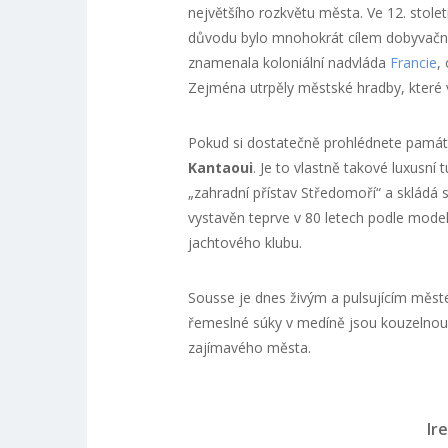
největšího rozkvětu města. Ve 12. stole
důvodu bylo mnohokrát cílem dobyvačný
znamenala koloniální nadvláda
Francie
,
Zejména utrpěly městské hradby, které v
Pokud si dostatečně prohlédnete památk
Kantaoui
. Je to vlastně takové luxusní 
„zahradní přístav Středomoří“ a skládá 
vystavěn teprve v 80 letech podle modelu
jachtového klubu.
Sousse je dnes živým a pulsujícím měst
řemeslné súky v medíně jsou kouzelnou
zajímavého města.
Ir