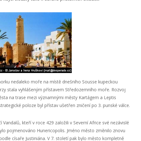
na pahorku nedaleko moře na místě dnešního Sousse kupeckou
zy stala vyhlášeným přístavem Středozemního moře. Rozvoj
ěsta na trase mezi významnými městy Kartágem a Leptis
trategické poloze byl přístav ušetřen zničení po 3. punské válce.
 Vandalů, kteří v roce 429 založili v Severní Africe své nezávislé
ha bylo pojmenováno Hunericopolis. Jméno město změnilo znovu
podle císaře Justiniána. V 7. století pak bylo město kompletně