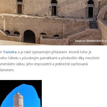
em
Tuniska
a je také významným přístavem. Kromě toho je
iského Sáhelu s působivým památkami a především díky množství
metském zálivu. Jeho impozantní a jedinečně zachovaná
klenotem.