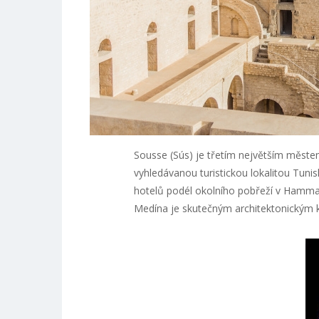
Sousse (Sús) je třetím největším měst
vyhledávanou turistickou lokalitou Tun
hotelů podél okolního pobřeží v Hamma
Medína je skutečným architektonickým 