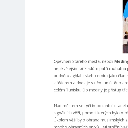
Opevnění Starého města, neboli
Medín
nejskvělejším příkladům patří mohutná 
podnětu aghlabitského emíra jako článe
klášterem a dnes je v něm umístěno arc
celém Tunisku. Do mediny je přístup třem
Nad městem se tyčí impozantní citadel
signálních věží, pomocí kterých bylo mo
Úkolem věží bylo obrana muslimských ze
mnoho obranných prvků, její strážní věže 