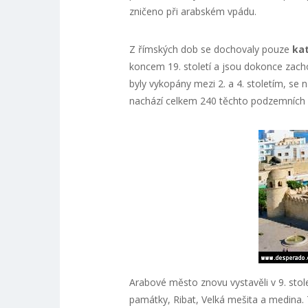
zničeno při arabském vpádu.
Z římských dob se dochovaly pouze
ka
koncem 19. století a jsou dokonce zach
byly vykopány mezi 2. a 4. stoletím, s
nachází celkem 240 těchto podzemních
Arabové město znovu vystavěli v 9. sto
památky, Ribat, Velká mešita a medina.