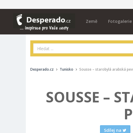
Země
Fotogalerie
Desperado.cz
Tunisko
Sousse – starobylá arabská pe
SOUSSE – S
P
Sdílej na