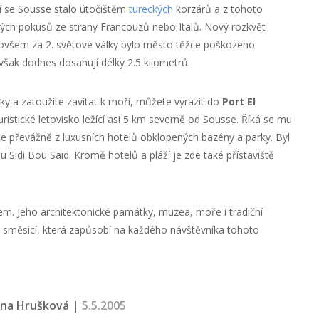
tí se Sousse stalo útočištěm
tureckých
korzárů a z tohoto
ch pokusů ze strany Francouzů nebo Italů. Nový rozkvět
 ovšem za 2. světové války bylo město těžce poškozeno.
šak dodnes dosahují délky 2.5 kilometrů.
y a zatoužíte zavítat k moři, můžete vyrazit do
Port El
turistické letovisko ležící asi 5 km severně od Sousse. Říká se mu
se převážně z luxusních hotelů obklopených bazény a parky. Byl
 Sidi Bou Said. Kromě hotelů a pláží je zde také přístaviště
em. Jeho architektonické památky, muzea, moře i tradiční
 směsicí, která zapůsobí na každého návštěvníka tohoto
ena Hrušková |
5.5.2005