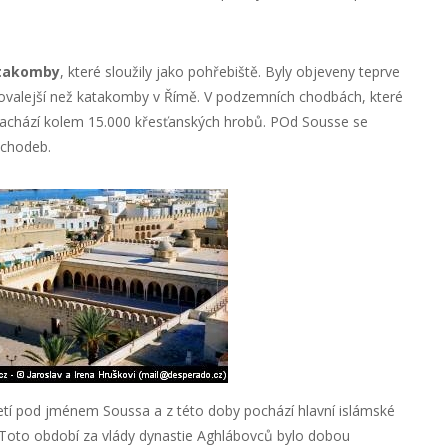
takomby
, které sloužily jako pohřebiště. Byly objeveny teprve
ovalejší než katakomby v Římě. V podzemních chodbách, které
e nachází kolem 15.000 křesťanských hrobů. POd Sousse se
 chodeb.
letí pod jménem Soussa a z této doby pochází hlavní islámské
 Toto období za vlády dynastie Aghlábovců bylo dobou