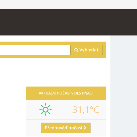
Vyhledat
Á
AKTUÁLNÍ POČASÍ V DESTINACI
31,1°C
Předpověď počasí