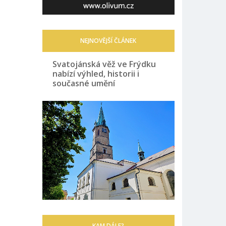
NEJNOVĚJŠÍ ČLÁNEK
Svatojánská věž ve Frýdku
nabízí výhled, historii i
současné umění
KAM DÁLE?