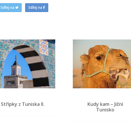
Sdílej na
Sdílej na
Střípky z Tuniska II.
Kudy kam – Jižní
Tunisko