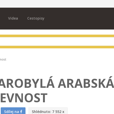
Videa
Cestopisy
vnost
TAROBYLÁ ARABSK
EVNOST
Sdílej na
Shlédnuto:
7 552 x