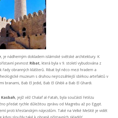
y
, je nádherným dokladem islámské světské architektury. K
přístavní pevnost
Ribat
, která byla v 9. století vybudována z
k řady obranných klášterů. Ribat byl něco mezi hradem a
heologické muzeum s druhou nejrozsáhlejší sbírkou artefaktů v
i branami, Bab El Jedid, Bab El Ghibli a Bab El Ghardi.
a
Kasbah
, jejíž věž Chalaf al-Fatah, byla součástí řetězu
žno předat rychle důležitou zprávu od Magrebu až po Egypt.
mí proti křesťanským nájezdům. Také na Velké Mešitě je vidět
kdysi sloužily také k obraně přístavních skladišť.