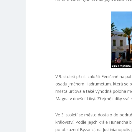
V 9. století př.n.l. založili Féničané 
osadu jménem Hadrumetum, která se br
města určovala také výhodná poloha m
Magna v dnešní Libyi. Zřejmě i díky své s
Ve 3. století se město dostalo do područí
království. Podle jejich krále Huneric
po obsazení Byzancí, na Justinianopolis 