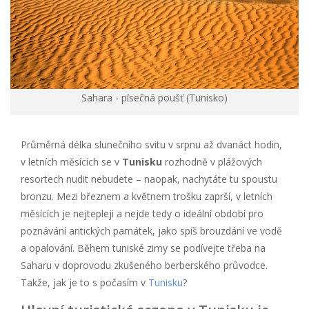
Sahara - písečná poušť (Tunisko)
Průměrná délka slunečního svitu v srpnu až dvanáct hodin,
v letních měsících se v
Tunisku
rozhodně v plážových
resortech nudit nebudete – naopak, nachytáte tu spoustu
bronzu. Mezi březnem a květnem trošku zaprší, v letních
měsících je nejtepleji a nejde tedy o ideální období pro
poznávání antických památek, jako spíš brouzdání ve vodě
a opalování. Během tuniské zimy se podívejte třeba na
Saharu v doprovodu zkušeného berberského průvodce.
Takže, jak je to s počasím v
Tunisku
?