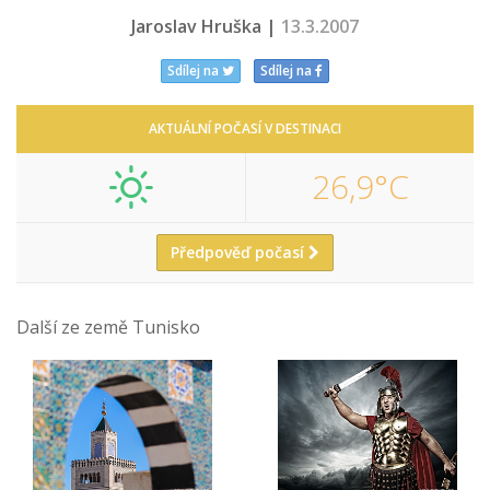
Jaroslav Hruška |
13.3.2007
Sdílej na
Sdílej na
AKTUÁLNÍ POČASÍ V DESTINACI
26,9°C
Předpověď počasí
Další ze země Tunisko