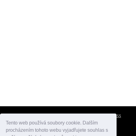
CESTOVNÍ POJIŠTĚNÍ
KONTAKTY
REKLAMA
RSS
Tento web používá soubory cookie. Dalším
procházením tohoto webu vyjadřujete souhlas s
atlasmest.cz
atlaspamatek.info
atlaszemi.info