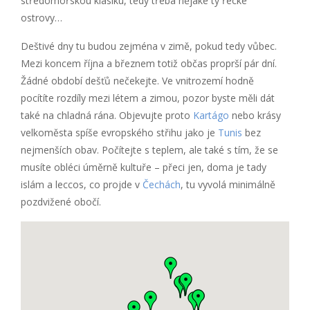
středomořskou klasiku, tedy třeba nějaké ty řecké
ostrovy…
Deštivé dny tu budou zejména v zimě, pokud tedy vůbec.
Mezi koncem října a březnem totiž občas proprší pár dní.
Žádné období dešťů nečekejte. Ve vnitrozemí hodně
pocítíte rozdíly mezi létem a zimou, pozor byste měli dát
také na chladná rána. Objevujte proto
Kartágo
nebo krásy
velkoměsta spíše evropského střihu jako je
Tunis
bez
nejmenších obav. Počítejte s teplem, ale také s tím, že se
musíte obléci úměrně kultuře – přeci jen, doma je tady
islám a leccos, co projde v
Čechách
, tu vyvolá minimálně
pozdvižené obočí.