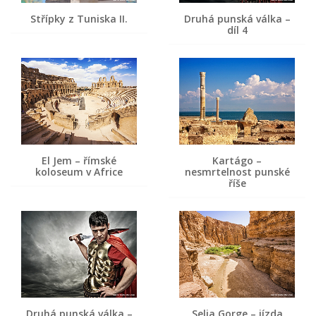
Střípky z Tuniska II.
Druhá punská válka –
díl 4
El Jem – římské
Kartágo –
koloseum v Africe
nesmrtelnost punské
říše
Druhá punská válka –
Selja Gorge – jízda