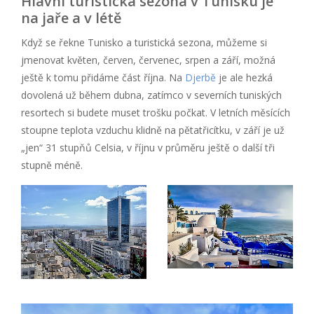
Hlavní turistická sezona v Tunisku je
na jaře a v létě
Když se řekne Tunisko a turistická sezona, můžeme si
jmenovat květen, červen, červenec, srpen a září, možná
ještě k tomu přidáme část října. Na
Djerbě
je ale hezká
dovolená už během dubna, zatímco v severních tuniských
resortech si budete muset trošku počkat. V letních měsících
stoupne teplota vzduchu klidně na pětatřicítku, v září je už
„jen“ 31 stupňů Celsia, v říjnu v průměru ještě o další tři
stupně méně.