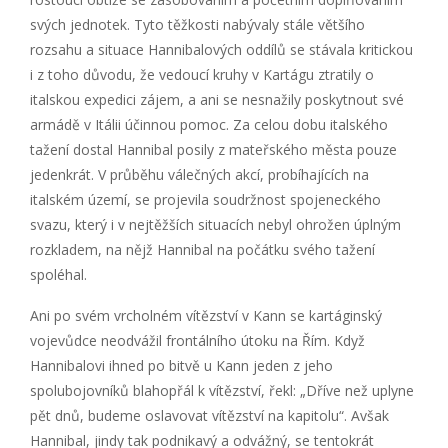
svých jednotek. Tyto těžkosti nabývaly stále většího
rozsahu a situace Hannibalových oddílů se stávala kritickou
i z toho důvodu, že vedoucí kruhy v Kartágu ztratily o
italskou expedici zájem, a ani se nesnažily poskytnout své
armádě v Itálii účinnou pomoc. Za celou dobu italského
tažení dostal Hannibal posily z mateřského města pouze
jedenkrát. V průběhu válečných akcí, probíhajících na
italském území, se projevila soudržnost spojeneckého
svazu, který i v nejtěžších situacích nebyl ohrožen úplným
rozkladem, na nějž Hannibal na počátku svého tažení
spoléhal.
Ani po svém vrcholném vítězství v Kann se kartáginský
vojevůdce neodvážil frontálního útoku na Řím. Když
Hannibalovi ihned po bitvě u Kann jeden z jeho
spolubojovníků blahopřál k vítězství, řekl: „Dříve než uplyne
pět dnů, budeme oslavovat vítězství na kapitolu“. Avšak
Hannibal, jindy tak podnikavý a odvážný, se tentokrát