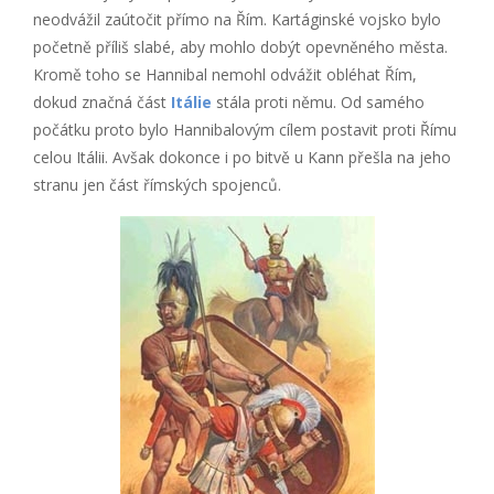
neodvážil zaútočit přímo na Řím. Kartáginské vojsko bylo
početně příliš slabé, aby mohlo dobýt opevněného města.
Kromě toho se Hannibal nemohl odvážit obléhat Řím,
dokud značná část
Itálie
stála proti němu. Od samého
počátku proto bylo Hannibalovým cílem postavit proti Římu
celou Itálii. Avšak dokonce i po bitvě u Kann přešla na jeho
stranu jen část římských spojenců.