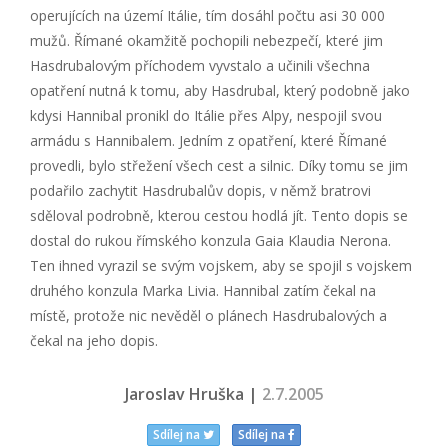
operujících na území Itálie, tím dosáhl počtu asi 30 000
mužů. Římané okamžitě pochopili nebezpečí, které jim
Hasdrubalovým příchodem vyvstalo a učinili všechna
opatření nutná k tomu, aby Hasdrubal, který podobně jako
kdysi Hannibal pronikl do Itálie přes Alpy, nespojil svou
armádu s Hannibalem. Jedním z opatření, které Římané
provedli, bylo střežení všech cest a silnic. Díky tomu se jim
podařilo zachytit Hasdrubalův dopis, v němž bratrovi
sděloval podrobně, kterou cestou hodlá jít. Tento dopis se
dostal do rukou římského konzula Gaia Klaudia Nerona.
Ten ihned vyrazil se svým vojskem, aby se spojil s vojskem
druhého konzula Marka Livia. Hannibal zatím čekal na
místě, protože nic nevěděl o plánech Hasdrubalových a
čekal na jeho dopis.
Jaroslav Hruška |
2.7.2005
Sdílej na
Sdílej na