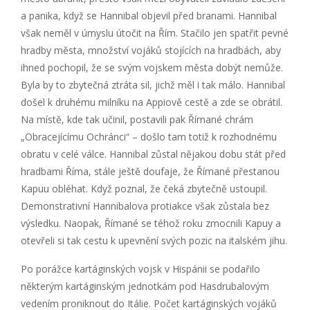
a panika, když se Hannibal objevil před branami. Hannibal
však neměl v úmyslu útočit na Řím. Stačilo jen spatřit pevné
hradby města, množství vojáků stojících na hradbách, aby
ihned pochopil, že se svým vojskem města dobýt nemůže.
Byla by to zbytečná ztráta sil, jichž měl i tak málo. Hannibal
došel k druhému milníku na Appiově cestě a zde se obrátil.
Na místě, kde tak učinil, postavili pak Římané chrám
„Obracejícímu Ochránci“ – došlo tam totiž k rozhodnému
obratu v celé válce. Hannibal zůstal nějakou dobu stát před
hradbami Říma, stále ještě doufaje, že Římané přestanou
Kapuu obléhat. Když poznal, že čeká zbytečně ustoupil.
Demonstrativní Hannibalova protiakce však zůstala bez
výsledku. Naopak, Římané se téhož roku zmocnili Kapuy a
otevřeli si tak cestu k upevnění svých pozic na italském jihu.
Po porážce kartáginských vojsk v Hispánii se podařilo
některým kartáginským jednotkám pod Hasdrubalovým
vedením proniknout do Itálie. Počet kartáginských vojáků