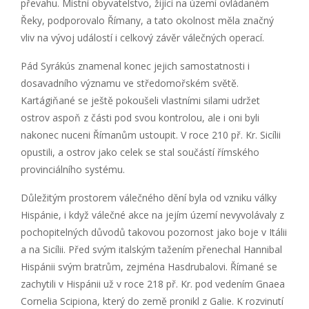
převahu. Místní obyvatelstvo, žijící na území ovládaném
Řeky, podporovalo Římany, a tato okolnost měla značný
vliv na vývoj událostí i celkový závěr válečných operací.
Pád Syrákús znamenal konec jejich samostatnosti i
dosavadního významu ve středomořském světě.
Kartágiňané se ještě pokoušeli vlastními silami udržet
ostrov aspoň z části pod svou kontrolou, ale i oni byli
nakonec nuceni Římanům ustoupit. V roce 210 př. Kr. Sicílii
opustili, a ostrov jako celek se stal součástí římského
provinciálního systému.
Důležitým prostorem válečného dění byla od vzniku války
Hispánie, i když válečné akce na jejím území nevyvolávaly z
pochopitelných důvodů takovou pozornost jako boje v Itálii
a na Sicílii. Před svým italským tažením přenechal Hannibal
Hispánii svým bratrům, zejména Hasdrubalovi. Římané se
zachytili v Hispánii už v roce 218 př. Kr. pod vedením Gnaea
Cornelia Scipiona, který do země pronikl z Galie. K rozvinutí