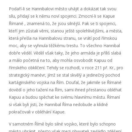
Podaří-li se Hannibalovi město uhájit a dokázat tak svou
sílu, přidají se k němu noví spojenci. Zmocní-li se Kapue
Římané , znamená to, že jsou silnější. Pak se ti spojenci,
kteří jim zůstali věrni, stanou ještě spolehlivějšími, a města,
která přešla na Hannibalovu stranu, se vrátí pod římskou
moc, aby se vyhnula těžkému trestu. To všechno Hannibal
dobře věděl. Věděl však taky, že jeho armáda je příliš slabá
a málo početná na to, aby mohla osvobodit Kapuu od
římského obklíčení. Tehdy se rozhodl, v roce 211 př. Kr., pro
strategický manévr, jímž se stal skvělý a jedinečný pochod
kartáginského vojska na Řím. Doufal, že jakmile se Římané
dovědí o jeho tažení na Řím, sami ihned přestanou obléhat
Kapuu a budou spěchat ke svému hlavnímu městu. Římaní
si však byli jisti, že Hannibal Říma nedobude a klidně
pokračovali v obléhání Kapue.
V samotném Římě bylo silné vojsko, které bylo schopno
město ubránit, přesto však mezi obyvateli zavládlo zděšení