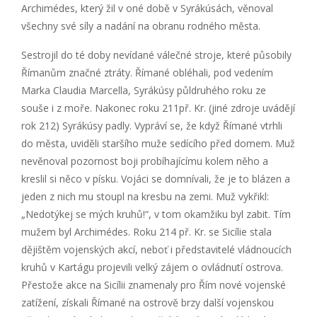
Archimédes, který žil v oné době v Syrákúsách, věnoval
všechny své síly a nadání na obranu rodného města.
Sestrojil do té doby nevídané válečné stroje, které působily
Římanům značné ztráty. Římané obléhali, pod vedením
Marka Claudia Marcella, Syrákúsy půldruhého roku ze
souše i z moře. Nakonec roku 211př. Kr. (jiné zdroje uvádějí
rok 212) Syrákúsy padly. Vypráví se, že když Římané vtrhli
do města, uviděli staršího muže sedícího před domem. Muž
nevěnoval pozornost boji probíhajícímu kolem něho a
kreslil si něco v písku. Vojáci se domnívali, že je to blázen a
jeden z nich mu stoupl na kresbu na zemi. Muž vykřikl:
„Nedotýkej se mých kruhů!“, v tom okamžiku byl zabit. Tím
mužem byl Archimédes. Roku 214 př. Kr. se Sicílie stala
dějištěm vojenských akcí, neboť i představitelé vládnoucích
kruhů v Kartágu projevili velký zájem o ovládnutí ostrova.
Přestože akce na Sicílii znamenaly pro Řím nové vojenské
zatížení, získali Římané na ostrově brzy další vojenskou