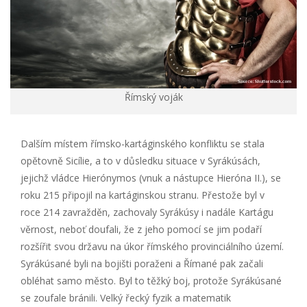
Římský voják
Dalším místem římsko-kartáginského konfliktu se stala
opětovně Sicílie, a to v důsledku situace v Syrákúsách,
jejichž vládce Hierónymos (vnuk a nástupce Hieróna II.), se
roku 215 připojil na kartáginskou stranu. Přestože byl v
roce 214 zavražděn, zachovaly Syrákúsy i nadále Kartágu
věrnost, neboť doufali, že z jeho pomocí se jim podaří
rozšířit svou državu na úkor římského provinciálního území.
Syrákúsané byli na bojišti poraženi a Římané pak začali
obléhat samo město. Byl to těžký boj, protože Syrákúsané
se zoufale bránili. Velký řecký fyzik a matematik