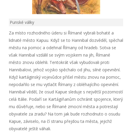
Punské války
Za místo rozhodného úderu si Římané vybrali bohaté a
lidnaté město Kapuu. Když se to Hannibal dozvěděl, spěchal
městu na pomoc a odehnal Římany od hradeb. Sotva se
však Hannibal vzdálil se svým vojskem na jih, Římané
město znovu oblehli. Tentokrát však vybudovali proti
Hannibalovi, jehož vojsko spěchalo od jihu, silné opevnění.
Když kartáginský vojevůdce přišel městu znovu na pomoc,
nepodařilo se mu vytlačit Římany z obléhajícího opevnění.
Hannibal věděl, že osud Kapue sleduje s největší pozorností
celá Itálie. Podaří se Kartágiňanům ochránit spojence, který
mu důvěřuje, nebo se Římané zmocní města a potrestají
obyvatele za zradu? Na tom jak bude rozhodnuto o osudu
Kapue, záviselo, na čí stranu přejdou ta města, jejichž
obyvatelé ještě váhali.