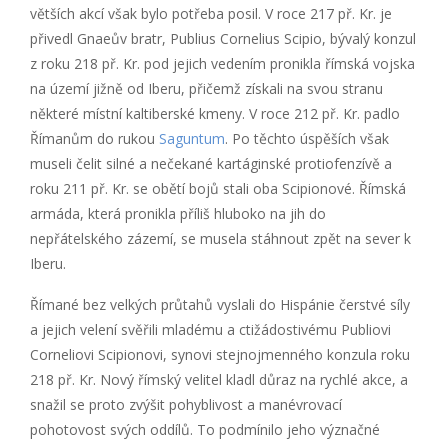
větších akcí však bylo potřeba posil. V roce 217 př. Kr. je
přivedl Gnaeův bratr, Publius Cornelius Scipio, bývalý konzul
z roku 218 př. Kr. pod jejich vedením pronikla římská vojska
na území jižně od Iberu, přičemž získali na svou stranu
některé místní kaltiberské kmeny. V roce 212 př. Kr. padlo
Římanům do rukou
Saguntum
. Po těchto úspěších však
museli čelit silné a nečekané kartáginské protiofenzívě a
roku 211 př. Kr. se obětí bojů stali oba Scipionové. Římská
armáda, která pronikla příliš hluboko na jih do
nepřátelského zázemí, se musela stáhnout zpět na sever k
Iberu.
Římané bez velkých průtahů vyslali do Hispánie čerstvé síly
a jejich velení svěřili mladému a ctižádostivému Publiovi
Corneliovi Scipionovi, synovi stejnojmenného konzula roku
218 př. Kr. Nový římský velitel kladl důraz na rychlé akce, a
snažil se proto zvýšit pohyblivost a manévrovací
pohotovost svých oddílů. To podmínilo jeho význačné