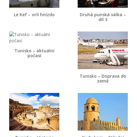
Le Kef – orlí hnízdo
Druhá punská válka –
díl 3
Tunisko – aktuální
počasí
Tunisko – Doprava do
země