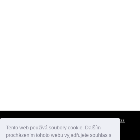
CESTOVNÍ POJIŠTĚNÍ
KONTAKTY
REKLAMA
RSS
Tento web používá soubory cookie. Dalším
procházením tohoto webu vyjadřujete souhlas s
atlasmest.cz
atlaspamatek.info
atlaszemi.info