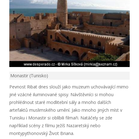
Monastir (Tunisko)
Pevnost Ribat dnes slouží jako muzeum uchovávající mimo
jiné vzácné iluminované spisy. Návštěvníci si mohou
prohlédnout staré modlitební sály a mnoho dalších
artefaktů muslimského umění. Jako mnoho jiných míst v
Tunisku i Monastir si oblíbili filmaři. Natáčely se zde
například scény z filmu Ježíš Nazaretský nebo
montypythonovský Život Briana.