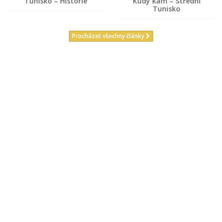
Tunisko – Historie
Kudy kam – Střední
Tunisko
Procházet všechny články