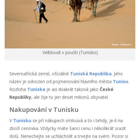
Velbloudi v poušti (Tunisko)
Severoafrická země, oficiálně
Tuniská Republika
. Jeho
název je odvozen od pojmenování hlavního města
Tunisu
.
Rozloha
Tuniska
je asi dvakrát taková jako
České
Republiky
, ale žije tu jen deset milionů obyvatel.
Nakupování v Tunisku
V
Tunisku
se při nákupech smlouvá a to i tehdy, je-li na
zboží cenovka. Vždycky máte šanci cenu i několikrát srazit
dolů. Nenechejte se uchlácholit a trvejte na svém. Pozor si