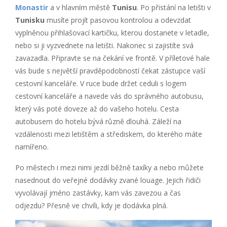
Monastir
a v hlavním městě
Tunisu
. Po přistání na letišti v
Tunisku
musíte projít pasovou kontrolou a odevzdat
vyplněnou přihlašovací kartičku, kterou dostanete v letadle,
nebo si ji vyzvednete na letišti. Nakonec si zajistíte svá
zavazadla. Připravte se na čekání ve frontě. V příletové hale
vás bude s největší pravděpodobností čekat zástupce vaší
cestovní kanceláře. V ruce bude držet ceduli s logem
cestovní kanceláře a navede vás do správného autobusu,
který vás poté doveze až do vašeho hotelu. Cesta
autobusem do hotelu bývá různě dlouhá. Záleží na
vzdálenosti mezi letištěm a střediskem, do kterého máte
namířeno.
Po městech i mezi nimi jezdí běžně taxíky a nebo můžete
nasednout do veřejné dodávky zvané louage. Jejich řidiči
vyvolávají jméno zastávky, kam vás zavezou a čas
odjezdu? Přesně ve chvíli, kdy je dodávka plná.