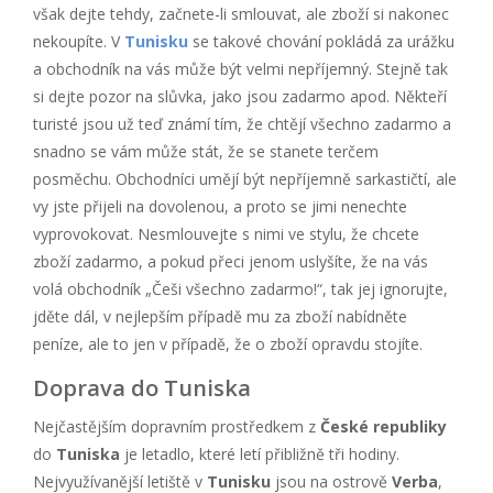
však dejte tehdy, začnete-li smlouvat, ale zboží si nakonec
nekoupíte. V
Tunisku
se takové chování pokládá za urážku
a obchodník na vás může být velmi nepříjemný. Stejně tak
si dejte pozor na slůvka, jako jsou zadarmo apod. Někteří
turisté jsou už teď známí tím, že chtějí všechno zadarmo a
snadno se vám může stát, že se stanete terčem
posměchu. Obchodníci umějí být nepříjemně sarkastičtí, ale
vy jste přijeli na dovolenou, a proto se jimi nenechte
vyprovokovat. Nesmlouvejte s nimi ve stylu, že chcete
zboží zadarmo, a pokud přeci jenom uslyšíte, že na vás
volá obchodník „Češi všechno zadarmo!“, tak jej ignorujte,
jděte dál, v nejlepším případě mu za zboží nabídněte
peníze, ale to jen v případě, že o zboží opravdu stojíte.
Doprava do Tuniska
Nejčastějším dopravním prostředkem z
České republiky
do
Tuniska
je letadlo, které letí přibližně tři hodiny.
Nejvyužívanější letiště v
Tunisku
jsou na ostrově
Verba
,