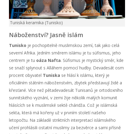
Tuniská keramika (Tunisko)
Náboženství? Jasně islám
Tunisko
je pochopitelně muslimskou zemí, tak jako celá
severní Afrika. Jedním směrem islámu je tu súfismus, jeho
centrem je tu
oáza Nafta
. Súfismus je mystický směr, kde
se snaží splynout s Alláhem pomocí hudby. Devadesát osm
procent obyvatel
Tuniska
se hlásí k islámu, který je
oficiálním státním náboženstvím, zbytek představují židé a
křesťané. Více než pětadevadesát Tunisanů je ortodoxního
sunnitského vyznání, v zemi žije několik malých komunit
hlásících se k muslimské sektě cháridža. Což je islámská
sekta, která má kořeny už v prvním století našeho
letopočtu. Na základě striktních interpretací islámského
učení prohlásili ostatní muslimy za bezvěrce a sami přísně