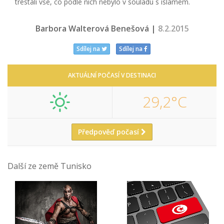
trestali vše, co podle nich nebylo v souladu s islámem.
Barbora Walterová Benešová |
8.2.2015
Sdílej na
Sdílej na
AKTUÁLNÍ POČASÍ V DESTINACI
29,2°C
Předpověď počasí
Další ze země Tunisko