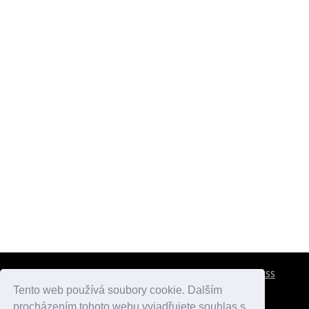
CESTOVNÍ POJIŠTĚNÍ
KONTAKTY
REKLAMA
RSS
Tento web používá soubory cookie. Dalším
procházením tohoto webu vyjadřujete souhlas s