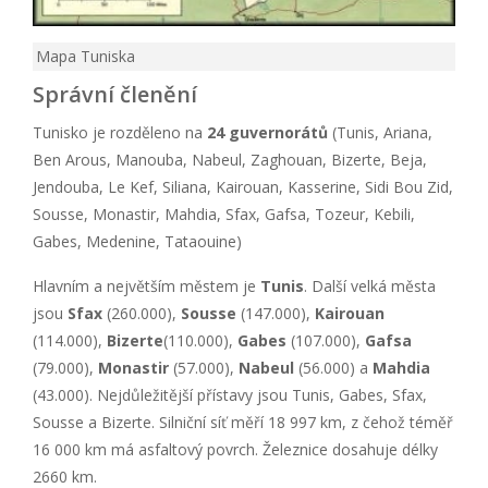
Mapa Tuniska
Správní členění
Tunisko je rozděleno na
24 guvernorátů
(Tunis, Ariana,
Ben Arous, Manouba, Nabeul, Zaghouan, Bizerte, Beja,
Jendouba, Le Kef, Siliana, Kairouan, Kasserine, Sidi Bou Zid,
Sousse, Monastir, Mahdia, Sfax, Gafsa, Tozeur, Kebili,
Gabes, Medenine, Tataouine)
Hlavním a největším městem je
Tunis
. Další velká města
jsou
Sfax
(260.000),
Sousse
(147.000),
Kairouan
(114.000),
Bizerte
(110.000),
Gabes
(107.000),
Gafsa
(79.000),
Monastir
(57.000),
Nabeul
(56.000) a
Mahdia
(43.000). Nejdůležitější přístavy jsou Tunis, Gabes, Sfax,
Sousse a Bizerte. Silniční síť měří 18 997 km, z čehož téměř
16 000 km má asfaltový povrch. Železnice dosahuje délky
2660 km.