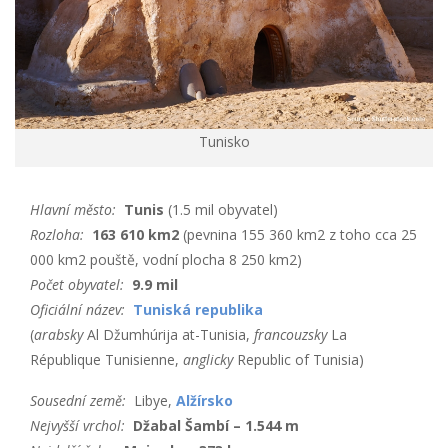
Tunisko
Hlavní město:
Tunis
(1.5 mil obyvatel)
Rozloha:
163 610 km2
(pevnina 155 360 km2 z toho cca 25
000 km2 pouště, vodní plocha 8 250 km2)
Počet obyvatel:
9.9 mil
Oficiální název:
Tuniská republika
(
arabsky
Al Džumhúrija at-Tunisia,
francouzsky
La
République Tunisienne,
anglicky
Republic of Tunisia)
Sousední země:
Libye,
Alžírsko
Nejvyšší vrchol:
Džabal Šambí – 1.544 m