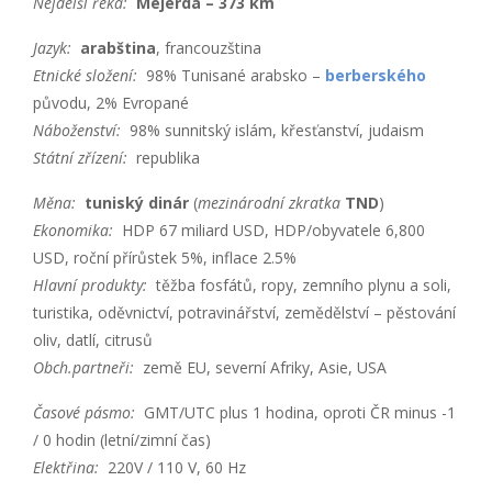
Nejdelší řeka:
Mejerda – 373 km
Jazyk:
arabština
, francouzština
Etnické složení:
98% Tunisané arabsko –
berberského
původu, 2% Evropané
Náboženství:
98% sunnitský islám, křesťanství, judaism
Státní zřízení:
republika
Měna:
tuniský dinár
(
mezinárodní zkratka
TND
)
Ekonomika:
HDP 67 miliard USD, HDP/obyvatele 6,800
USD, roční přírůstek 5%, inflace 2.5%
Hlavní produkty:
těžba fosfátů, ropy, zemního plynu a soli,
turistika, oděvnictví, potravinářství, zemědělství – pěstování
oliv, datlí, citrusů
Obch.partneři:
země EU, severní Afriky, Asie, USA
Časové pásmo:
GMT/UTC plus 1 hodina, oproti ČR minus -1
/ 0 hodin (letní/zimní čas)
Elektřina:
220V / 110 V, 60 Hz