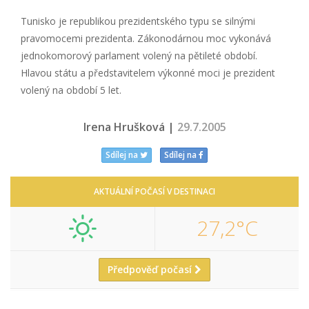
Tunisko je republikou prezidentského typu se silnými
pravomocemi prezidenta. Zákonodárnou moc vykonává
jednokomorový parlament volený na pětileté období.
Hlavou státu a představitelem výkonné moci je prezident
volený na období 5 let.
Irena Hrušková |
29.7.2005
Sdílej na
Sdílej na
AKTUÁLNÍ POČASÍ V DESTINACI
27,2°C
Předpověď počasí