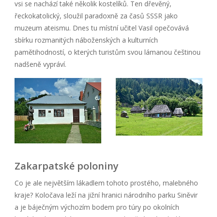
vsi se nachází také několik kostelíků. Ten dřevěný,
řeckokatolický, sloužil paradoxně za časů SSSR jako
muzeum ateismu. Dnes tu místní učitel Vasil opečovává
sbírku rozmanitých náboženských a kulturních
pamětihodností, o kterých turistům svou lámanou češtinou
nadšeně vypráví.
Zakarpatské poloniny
Co je ale největším lákadlem tohoto prostého, malebného
kraje? Koločava leží na jižní hranici národního parku Siněvir
a je báječným výchozím bodem pro túry po okolních