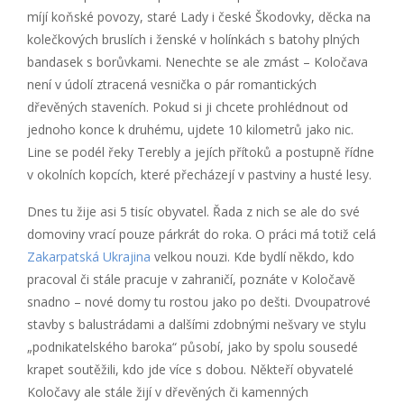
míjí koňské povozy, staré Lady i české Škodovky, děcka na
kolečkových bruslích i ženské v holínkách s batohy plných
bandasek s borůvkami. Nenechte se ale zmást – Koločava
není v údolí ztracená vesnička o pár romantických
dřevěných staveních. Pokud si ji chcete prohlédnout od
jednoho konce k druhému, ujdete 10 kilometrů jako nic.
Line se podél řeky Terebly a jejích přítoků a postupně řídne
v okolních kopcích, které přecházejí v pastviny a husté lesy.
Dnes tu žije asi 5 tisíc obyvatel. Řada z nich se ale do své
domoviny vrací pouze párkrát do roka. O práci má totiž celá
Zakarpatská Ukrajina
velkou nouzi. Kde bydlí někdo, kdo
pracoval či stále pracuje v zahraničí, poznáte v Koločavě
snadno – nové domy tu rostou jako po dešti. Dvoupatrové
stavby s balustrádami a dalšími zdobnými nešvary ve stylu
„podnikatelského baroka“ působí, jako by spolu sousedé
krapet soutěžili, kdo jde více s dobou. Někteří obyvatelé
Koločavy ale stále žijí v dřevěných či kamenných