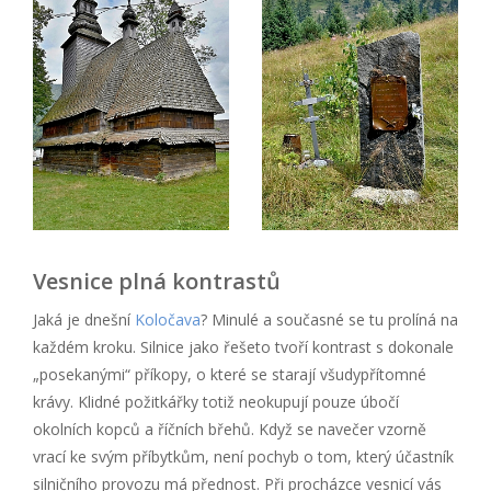
Vesnice plná kontrastů
Jaká je dnešní
Koločava
? Minulé a současné se tu prolíná na
každém kroku. Silnice jako řešeto tvoří kontrast s dokonale
„posekanými“ příkopy, o které se starají všudypřítomné
krávy. Klidné požitkářky totiž neokupují pouze úbočí
okolních kopců a říčních břehů. Když se navečer vzorně
vrací ke svým příbytkům, není pochyb o tom, který účastník
silničního provozu má přednost. Při procházce vesnicí vás