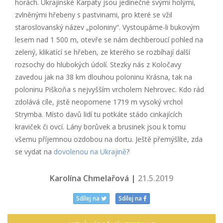
horách. Ukrajinské Karpaty jsou jedinečné svými holými,
zvlněnými hřebeny s pastvinami, pro které se vžil
staroslovanský název „poloniny“. Vystoupáme-li bukovým
lesem nad 1 500 m, otevře se nám dechberoucí pohled na
zelený, klikatící se hřeben, ze kterého se rozbíhají další
rozsochy do hlubokých údolí. Stezky nás z Koločavy
zavedou jak na 38 km dlouhou poloninu Krásna, tak na
poloninu Piškoňa s nejvyšším vrcholem Nehrovec. Kdo rád
zdolává cíle, jistě neopomene 1719 m vysoký vrchol
Strymba. Místo davů lidí tu potkáte stádo cinkajících
kraviček či ovcí. Lány borůvek a brusinek jsou k tomu
všemu příjemnou ozdobou na dortu. Ještě přemýšlíte, zda
se vydat na
dovolenou na Ukrajině
?
Karolína Chmelařová |
21.5.2019
Sdílej na
Sdílej na