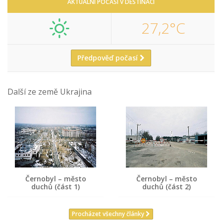
AKTUÁLNÍ POČASÍ V DESTINACI
27,2°C
Předpověď počasí
Další ze země Ukrajina
Černobyl – město
Černobyl – město
duchů (část 1)
duchů (část 2)
Procházet všechny články