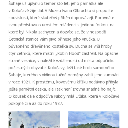
Šuhaje už uplynulo téměř sto let, jeho památka ale
v Koločavě žije dál. V Muzeu Ivana Olbrachta si propojíte
souvislosti, které skutečný příběh doprovázejí. Porovnáte
svou představu o urostlém mládenci s jedinou fotkou, na
které byl Nikola zachycen a dozvíte se, že v hospodě
Četnická stanice vám pivo přinese jeho vnučka. U
půvabného dřevěného kostelíka sv. Ducha se vrší hroby
čtyř četníků, které místní „Robin Hood“ zastřelil. Na opačné
straně vesnice, v náležité vzdálenosti od místa odpočinku
počestných obyvatel Koločavy, leží také hrob samotného
Šuhaje, kterého s vidinou tučné odměny zabili jeho kumpáni
v roce 1921. K prostému, kovovému křížku nedávno přibyla
ještě pamětní deska, ale i tak není zrovna snadné ho najít.
O kousek dále odpočívá Nikoly milá Eržika, která v Koločavě
pokojně žila až do roku 1987.