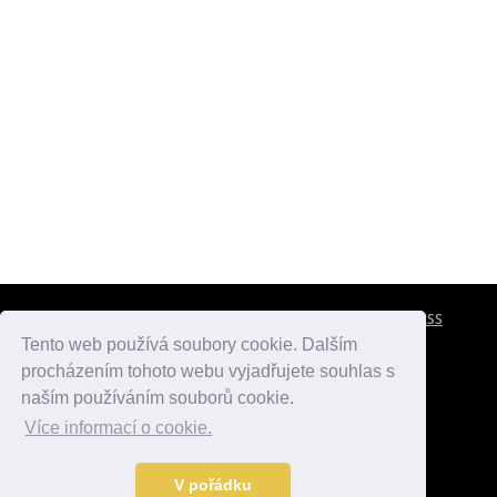
CESTOVNÍ POJIŠTĚNÍ
KONTAKTY
REKLAMA
RSS
Tento web používá soubory cookie. Dalším
procházením tohoto webu vyjadřujete souhlas s
atlasmest.cz
atlaspamatek.info
atlaszemi.info
naším používáním souborů cookie.
Více informací o cookie.
© 2005 - 2026 Desperado.cz. Všechna práva vyhrazena.
Data o počasí jsou přebírána z
OpenWeather
.
V pořádku
Kontakt:
mail@desperado.cz