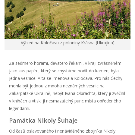
Výhled na Koločavu z poloniny Krásna (Ukrajina)
Za sedmero horami, devatero řekami, v kraji zvrásněném
jako kus papíru, který se chystáme hodit do kamen, byla
jedna vesnice. A ta se jmenovala Koločava. Pro nás Čechy
mohla být jednou z mnoha neznámých vesnic na
Zakarpatské Ukrajině, nebýt Ivana Olbrachta, který ji zvěčnil
v knihách a vtiskl jí nesmazatelný punc místa opředeného
legendami.
Památka Nikoly Šuhaje
Od časů oslavovaného i nenáviděného zbojníka Nikoly