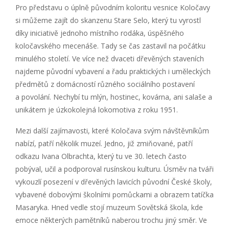
Pro představu o úplně původním koloritu vesnice Koločavy
si můžeme zajít do skanzenu Stare Selo, který tu vyrostl
díky iniciativě jednoho místního rodáka, úspěšného
koločavského mecenáše. Tady se čas zastavil na počátku
minulého století. Ve více než dvaceti dřevěných staveních
najdeme původní vybavení a řadu praktických i uměleckých
předmětů z domácností různého sociálního postavení
a povolání. Nechybí tu mlýn, hostinec, kovárna, ani salaše a
unikátem je úzkokolejná lokomotiva z roku 1951.
Mezi další zajímavosti, které Koločava svým návštěvníkům
nabízí, patří několik muzeí. Jedno, již zmiňované, patří
odkazu Ivana Olbrachta, který tu ve 30. letech často
pobýval, učil a podporoval rusínskou kulturu. Úsměv na tváři
vykouzlí posezení v dřevěných lavicích původní České školy,
vybavené dobovými školními pomůckami a obrazem tatíčka
Masaryka. Hned vedle stojí muzeum Sovětská škola, kde
emoce některých pamětníků naberou trochu jiný směr. Ve