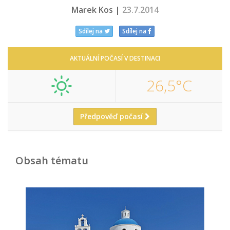
Marek Kos |
23.7.2014
Sdílej na
Sdílej na
AKTUÁLNÍ POČASÍ V DESTINACI
26,5°C
Předpověď počasí
Obsah tématu