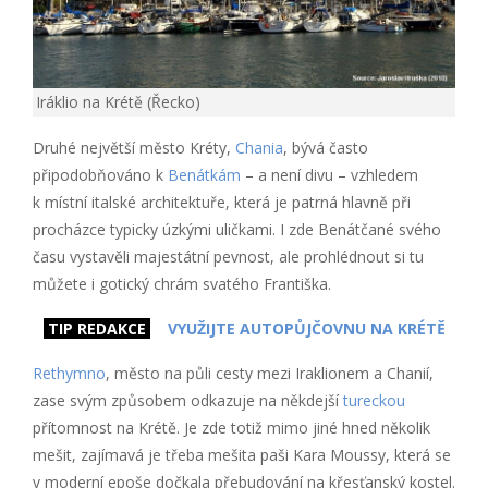
Iráklio na Krétě (Řecko)
Druhé největší město Kréty,
Chania
, bývá často
připodobňováno k
Benátkám
– a není divu – vzhledem
k místní italské architektuře, která je patrná hlavně při
procházce typicky úzkými uličkami. I zde Benátčané svého
času vystavěli majestátní pevnost, ale prohlédnout si tu
můžete i gotický chrám svatého Františka.
TIP REDAKCE
VYUŽIJTE AUTOPŮJČOVNU NA KRÉTĚ
Rethymno
, město na půli cesty mezi Iraklionem a Chanií,
zase svým způsobem odkazuje na někdejší
tureckou
přítomnost na Krétě. Je zde totiž mimo jiné hned několik
mešit, zajímavá je třeba mešita paši Kara Moussy, která se
v moderní epoše dočkala přebudování na křesťanský kostel.