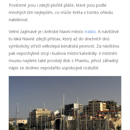
Pověstné jsou i zdejší písčité pláže, které jsou podle
mnohých tím nejlepším, co může Kréta v tomto ohledu
nabídnout.
Velmi zajímavé je i krétské hlavní město
Iraklio
. K návštěvě
tu láká hlavně zdejší přístav, který až do dnešních dnů
symbolicky střeží velkolepá benátská pevnost. Za návštěvu
pak nepochybně stojí i budova místní katedrály. V místním
muzeu najdete také proslulý disk z Phaistu, jehož záhadný
nápis se dodnes nepodařilo uspokojivě rozluštit.