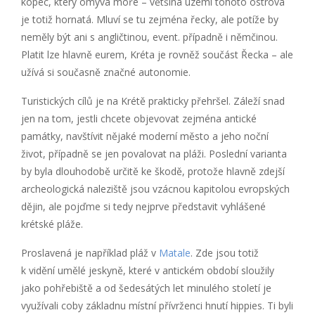
kopec, který omývá moře – většina území tohoto ostrova
je totiž hornatá. Mluví se tu zejména řecky, ale potíže by
neměly být ani s angličtinou, event. případně i němčinou.
Platit lze hlavně eurem, Kréta je rovněž součást Řecka – ale
užívá si současně značné autonomie.
Turistických cílů je na Krétě prakticky přehršel. Záleží snad
jen na tom, jestli chcete objevovat zejména antické
památky, navštívit nějaké moderní město a jeho noční
život, případně se jen povalovat na pláži. Poslední varianta
by byla dlouhodobě určitě ke škodě, protože hlavně zdejší
archeologická naleziště jsou vzácnou kapitolou evropských
dějin, ale pojďme si tedy nejprve představit vyhlášené
krétské pláže.
Proslavená je například pláž v
Matale
. Zde jsou totiž
k vidění umělé jeskyně, které v antickém období sloužily
jako pohřebiště a od šedesátých let minulého století je
využívali coby základnu místní přívrženci hnutí hippies. Ti byli