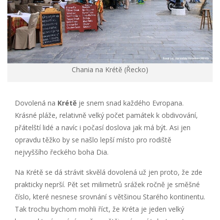
Chania na Krétě (Řecko)
Dovolená na
Krétě
je snem snad každého Evropana.
Krásné pláže, relativně velký počet památek k obdivování,
přátelští lidé a navíc i počasí doslova jak má být. Asi jen
opravdu těžko by se našlo lepší místo pro rodiště
nejvyššího řeckého boha Dia.
Na Krétě se dá strávit skvělá dovolená už jen proto, že zde
prakticky neprší. Pět set milimetrů srážek ročně je směšné
číslo, které nesnese srovnání s většinou Starého kontinentu.
Tak trochu bychom mohli říct, že Kréta je jeden velký