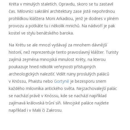
Kréta v minulých staletích. Opravdu, skoro se tu zastavil
čas. Milovníci sakrální architektury zase jistě nepohrdnou
prohlídkou kláštera Moni Arkadiou, jenž je dodnes v plném
provozu a potkáte tu i několik mnichů. Na nádvoří je pak
kostel ve stylu benátského baroka.
Na Krétu se ale mnozí vydávají za mnohem dávnější
historií, než reprezentuje tento pravoslavný klášter. Turisty
zajímá zejména minojská minulost Kréty, na kterou
poukazuje hned několik veřejnosti přístupných
archeologických nalezišť. Vidět ruiny proslulých paláců
v Knóssu, Phaistu nebo
Gortyně
je bezesporu snem
každého milovníka antického světa. Nejzachovalejší palác
se nachází právě v Knóssu, kde se nachází například
zajímavá královská trůní síň. Minojské paláce najdete
například i v Malii či Zakrosu.