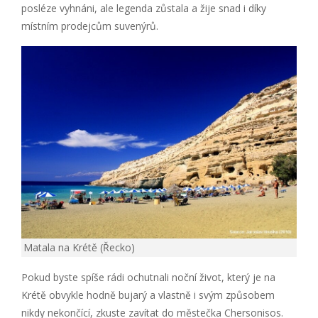
posléze vyhnáni, ale legenda zůstala a žije snad i díky
místním prodejcům suvenýrů.
Matala na Krétě (Řecko)
Pokud byste spíše rádi ochutnali noční život, který je na
Krétě obvykle hodně bujarý a vlastně i svým způsobem
nikdy nekončící, zkuste zavítat do městečka Chersonisos.