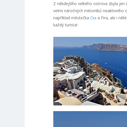
Z někdejšího velkého ostrova zbyla jen 
velmi náročných milovníků neaktivního o
například městečka
Oia
a Fira, ale i něk
každý turista!