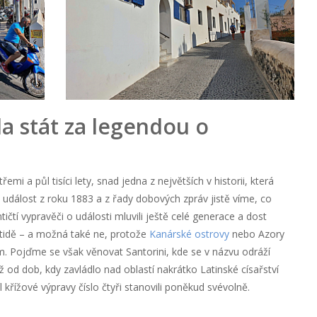
a stát za legendou o
emi a půl tisíci lety, snad jedna z největších v historii, která
událost z roku 1883 a z řady dobových zpráv jistě víme, co
tičtí vypravěči o události mluvili ještě celé generace a dost
ntidě – a možná také ne, protože
Kanárské ostrovy
nebo Azory
Pojďme se však věnovat Santorini, kde se v názvu odráží
ž od dob, kdy zavládlo nad oblastí nakrátko Latinské císařství
íl křížové výpravy číslo čtyři stanovili poněkud svévolně.