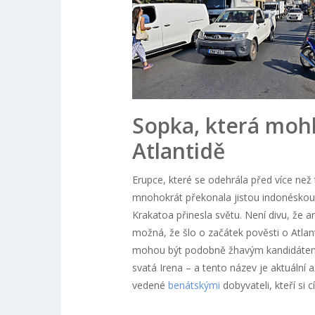
Sopka, která mohl
Atlantidě
Erupce, které se odehrála před více než tř
mnohokrát překonala jistou indonéskou 
Krakatoa přinesla světu. Není divu, že an
možná, že šlo o začátek pověsti o Atla
mohou být podobně žhavým kandidátem. 
svatá Irena – a tento název je aktuální a
vedené
benátskými
dobyvateli, kteří si c