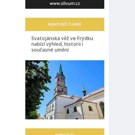
NEJNOVĚJŠÍ ČLÁNEK
Svatojánská věž ve Frýdku
nabízí výhled, historii i
současné umění
KAM DÁLE?