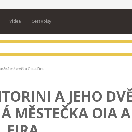
Videa
Cestopisy
luněná městečka Oia a Fira
TORINI A JEHO DV
Á MĚSTEČKA OIA A
FIRA