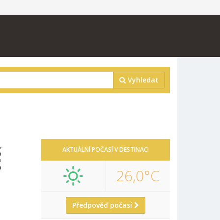
Vyhledat
Ě
AKTUÁLNÍ POČASÍ V DESTINACI
26,0°C
Předpověď počasí