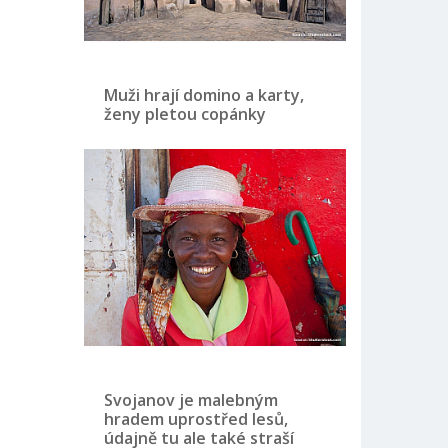
Muži hrají domino a karty,
ženy pletou copánky
Svojanov je malebným
hradem uprostřed lesů,
údajně tu ale také straší