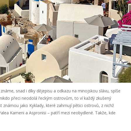
 známe, snad i díky dějepisu a odkazu na minojskou slávu, spíše
 nikdo přeci neodolá řeckým ostrovům, to ví každý zkušený
st známou jako Kyklady, které zahrnují pětici ostrovů, z nichž
Palea Kameni a Aspronisi – patří mezi neobydlené. Takže, kde