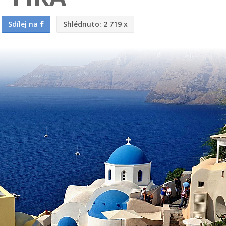
Sdílej na
Shlédnuto:
2 719 x