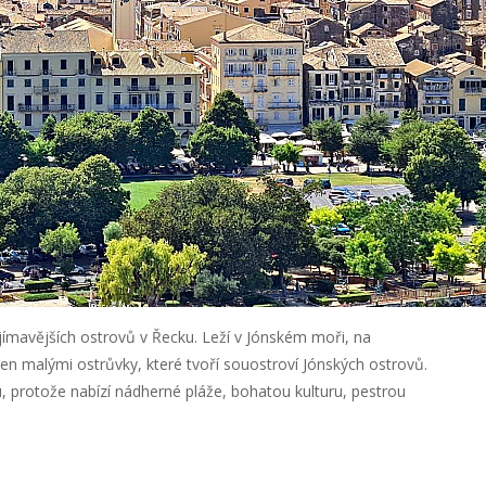
ajímavějších ostrovů v Řecku. Leží v Jónském moři, na
en malými ostrůvky, které tvoří souostroví Jónských ostrovů.
 protože nabízí nádherné pláže, bohatou kulturu, pestrou