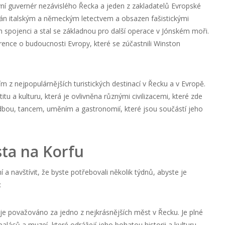
rvní guvernér nezávislého Řecka a jeden z zakladatelů Evropské
án italským a německým letectvem a obsazen fašistickými
n spojenci a stal se základnou pro další operace v Jónském moři.
ence o budoucnosti Evropy, které se zúčastnili Winston
 z nejpopulárnějších turistických destinací v Řecku a v Evropě.
tu a kulturu, která je ovlivněna různými civilizacemi, které zde
dbou, tancem, uměním a gastronomií, které jsou součástí jeho
sta na Korfu
í a navštívit, že byste potřebovali několik týdnů, abyste je
:
je považováno za jedno z nejkrásnějších měst v Řecku. Je plné
paláců a muzeí, které odrážejí jeho bohatou historii a kulturu.