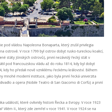
ie pod vládou Napoleona Bonaparta, který zrušil privilegia
na ostrově. V roce 1799 byl ostrov dobyt rusko-tureckou koalicí,
ené státy Jónských ostrovů), první nezávislý řecký stát v
rátil pod francouzskou vládu až do roku 1814, kdy byl dobyt
864, kdy ho předali nově vzniklému řeckému království. Během
ny mnohé moderní instituce, jako byla první řecká univerzita
divadlo a opera (Nobile Teatro di San Giacomo di Corfù) a první
ika událostí, které ovlivnily historii Řecka a Evropy. V roce 1923
ř Vilém II., který zde zemřel v roce 1941. V roce 1924 se na