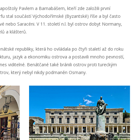
án apoštoly Pavlem a Barnabášem, kteří zde založili první
Korfu stal součástí Východořímské (Byzantské) říše a byl často
vé nebo Saracéni. V 11. století n.l. byl ostrov dobyt Normany,
lů a klášterů.
Benátské republiky, která ho ovládala po čtyři staletí až do roku
tekturu, jazyk a ekonomiku ostrova a postavili mnoho pevností,
es viditelné. Benátčané také bránili ostrov proti tureckým
ostrov, který nebyl nikdy podmaněn Osmany.