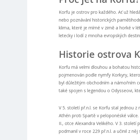
Korfu je ostrov pro každého. Ať už hled
nebo poznávání historických pamětihodno
klima, které je mírné v zimě a horké v 
letecky i lodí z mnoha evropských destin
Historie ostrova 
Korfu má velmi dlouhou a bohatou histor
pojmenován podle nymfy Korkyry, kterou 
byl důležitým obchodním a námořním cen
také spojen s legendou o Odysseovi, kte
V 5. století př.n.l. se Korfu stal jedn
Athén proti Spartě v peloponéské válce. 
II., otce Alexandra Velikého. V 3. století 
podmanil v roce 229 př.n.l. a učinil z n