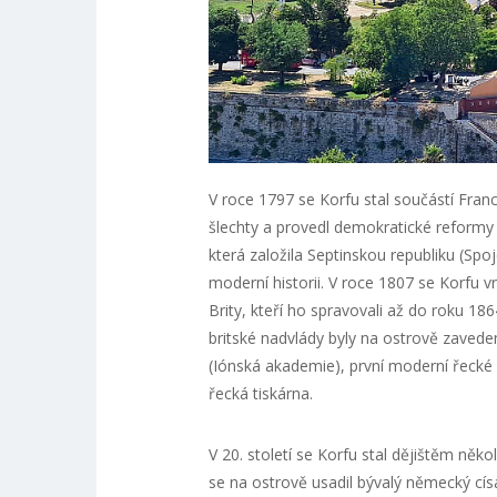
V roce 1797 se Korfu stal součástí Franc
šlechty a provedl demokratické reformy 
která založila Septinskou republiku (Spoj
moderní historii. V roce 1807 se Korfu v
Brity, kteří ho spravovali až do roku 1
britské nadvlády byly na ostrově zavede
(Iónská akademie), první moderní řecké 
řecká tiskárna.
V 20. století se Korfu stal dějištěm někol
se na ostrově usadil bývalý německý císa