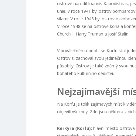
ostrově narodil Ioannis Kapodistrias, p
unie. V roce 1941 byl ostrov bombardov
silami. V roce 1943 byl ostrov osvoboze
V roce 1948 se na ostrově konala konfer
Churchill, Harry Truman a Josif Stalin.
V poválečném období se Korfu stal jedním
Ostrov si zachoval svou jedinečnou identi
působily. Ostrov je také známý svou hu
bohatého kulturního dědictví.
Nejzajímavější mí
Na Korfu je tolik zajímavých míst k viděn
objevili všechny. Zde jsou některá z nich
Kerkyra (Korfu):
hlavní město ostrova 
starobylých kostelů, klášterů, pevností, 