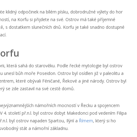
áte klidný odpočinek na bílém písku, dobrodružné výlety do hor
stí, na Korfu si přijdete na své. Ostrov má také příjemné
létě, s dostatkem slunečních dnů. Korfu je také snadno dostupné
ací.
Korfu
ii, která sahá do starověku. Podle řecké mytologie byl ostrov
unesl bůh moře Poseidon. Ostrov byl osídlen již v paleolitu a
trem, které obývali Féničané, Řekové a jiné národy. Ostrov byl
rý se zde zastavil na své cestě domů.
ou z nejvýznamnějších námořních mocností v Řecku a spojencem
V 4. století př.n.l. byl ostrov dobyt Makedonci pod vedením Filipa
př.n.l. byl ostrov napaden Spartou, Ilýrií a
Římem
, který si ho
ěj svobodný stát a námořní základnu.