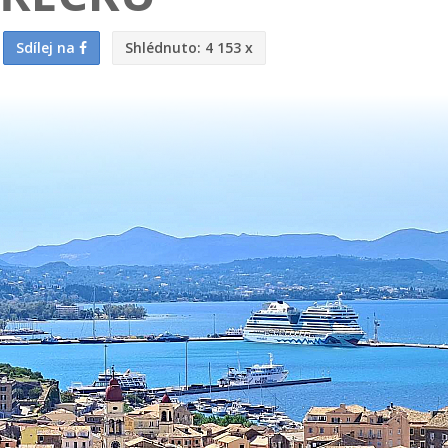
Sdílej na
Shlédnuto:
4 153 x