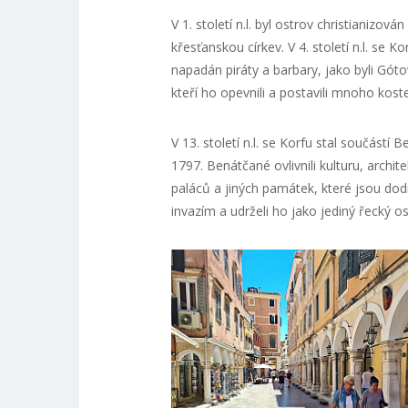
V 1. století n.l. byl ostrov christianizov
křesťanskou církev. V 4. století n.l. se 
napadán piráty a barbary, jako byli Góto
kteří ho opevnili a postavili mnoho koste
V 13. století n.l. se Korfu stal součástí 
1797. Benátčané ovlivnili kulturu, archi
paláců a jiných památek, které jsou dodn
invazím a udrželi ho jako jediný řecký 