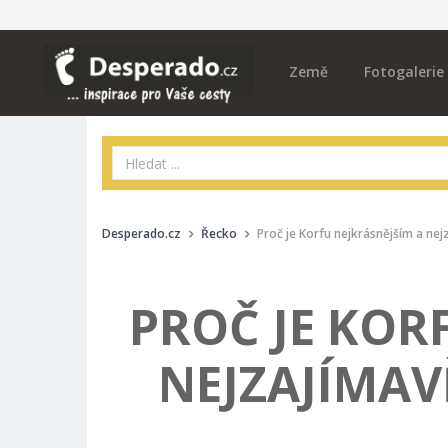
Země
Fotogalerie
Desperado.cz
Řecko
Proč je Korfu nejkrásnějším a ne
PROČ JE KOR
NEJZAJÍMAV