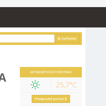
Vyhledat
A
AKTUÁLNÍ POČASÍ V DESTINACI
25,7°C
Předpověď počasí