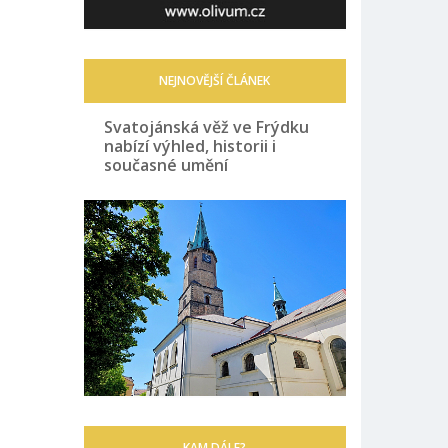
NEJNOVĚJŠÍ ČLÁNEK
Svatojánská věž ve Frýdku
nabízí výhled, historii i
současné umění
KAM DÁLE?