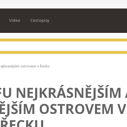
Videa
Cestopisy
jzajímavějším ostrovem v Řecku
FU NEJKRÁSNĚJŠÍM 
ĚJŠÍM OSTROVEM V
ŘECKU