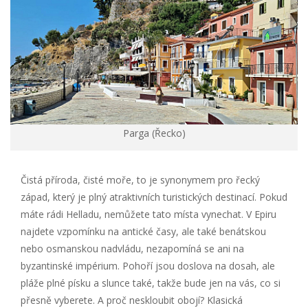
Parga (Řecko)
Čistá příroda, čisté moře, to je synonymem pro řecký
západ, který je plný atraktivních turistických destinací. Pokud
máte rádi Helladu, nemůžete tato místa vynechat. V Epiru
najdete vzpomínku na antické časy, ale také benátskou
nebo osmanskou nadvládu, nezapomíná se ani na
byzantinské impérium. Pohoří jsou doslova na dosah, ale
pláže plné písku a slunce také, takže bude jen na vás, co si
přesně vyberete. A proč neskloubit obojí? Klasická