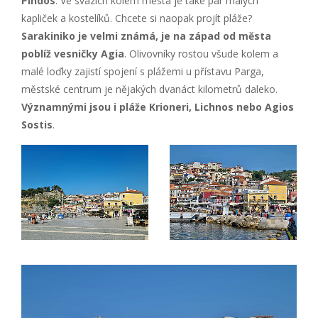
Pindos
. Ve svazích kolem města je také pár malých
kapliček a kostelíků. Chcete si naopak projít pláže?
Sarakiniko je velmi známá, je na západ od města
poblíž vesničky Agia
. Olivovníky rostou všude kolem a
malé loďky zajistí spojení s plážemi u přístavu Parga,
městské centrum je nějakých dvanáct kilometrů daleko.
Významnými jsou i pláže Krioneri, Lichnos nebo Agios
Sostis
.