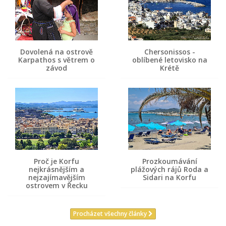
Dovolená na ostrově
Chersonissos -
Karpathos s větrem o
oblíbené letovisko na
závod
Krétě
Proč je Korfu
Prozkoumávání
nejkrásnějším a
plážových rájů Roda a
nejzajímavějším
Sidari na Korfu
ostrovem v Řecku
Procházet všechny články