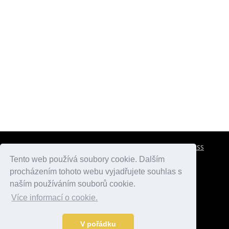
CESTOVNÍ POJIŠTĚNÍ
KONTAKTY
REKLAMA
RSS
Tento web používá soubory cookie. Dalším
procházením tohoto webu vyjadřujete souhlas s
atlasmest.cz
atlaspamatek.info
atlaszemi.info
naším používáním souborů cookie.
Více informací o cookie.
© 2005 - 2026 Desperado.cz. Všechna práva vyhrazena.
Data o počasí jsou přebírána z
OpenWeather
.
V pořádku
Kontakt:
mail@desperado.cz