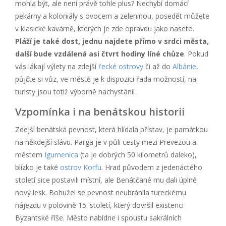
mohla být, ale není právě tohle plus? Nechybí domácí
pekárny a koloniály s ovocem a zeleninou, posedět můžete
v klasické kavárně, kterých je zde opravdu jako naseto.
Pláží je také dost, jednu najdete přímo v srdci města,
další bude vzdálená asi čtvrt hodiny líné chůze
. Pokud
vás lákají výlety na zdejší
řecké ostrovy
či až do
Albánie
,
půjčte si vůz, ve městě je k dispozici řada možností, na
turisty jsou totiž výborně nachystáni!
Vzpomínka i na benátskou historii
Zdejší benátská pevnost, která hlídala přístav, je památkou
na někdejší slávu. Parga je v půli cesty mezi Prevezou a
městem
Igumenica
(ta je dobrých 50 kilometrů daleko),
blízko je také
ostrov Korfu
. Hrad původem z jedenáctého
století sice postavili místní, ale Benátčané mu dali úplně
nový lesk. Bohužel se pevnost neubránila tureckému
nájezdu v polovině 15. století, který dovršil existenci
Byzantské říše. Město nabídne i spoustu sakrálních