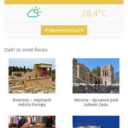
28,4°C
Předpověď počasí
Další ze země Řecko
Knóssos – nejstarší
Mystra - byzance pod
město Evropy
zubem času