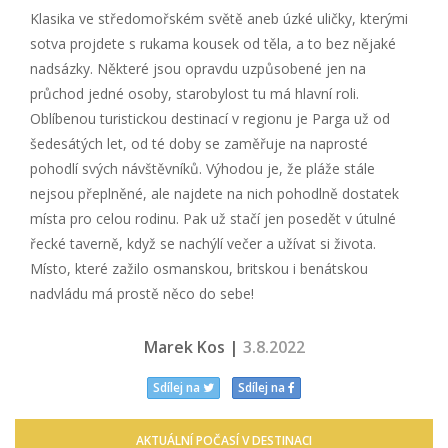
Klasika ve středomořském světě aneb úzké uličky, kterými
sotva projdete s rukama kousek od těla, a to bez nějaké
nadsázky. Některé jsou opravdu uzpůsobené jen na
průchod jedné osoby, starobylost tu má hlavní roli.
Oblíbenou turistickou destinací v regionu je Parga už od
šedesátých let, od té doby se zaměřuje na naprosté
pohodlí svých návštěvníků. Výhodou je, že pláže stále
nejsou přeplněné, ale najdete na nich pohodlně dostatek
místa pro celou rodinu. Pak už stačí jen posedět v útulné
řecké taverně, když se nachýlí večer a užívat si života.
Místo, které zažilo osmanskou, britskou i benátskou
nadvládu má prostě něco do sebe!
Marek Kos |
3.8.2022
Sdílej na
Sdílej na
AKTUÁLNÍ POČASÍ V DESTINACI