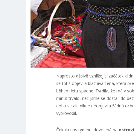
Naprosto děsivě vzhlížející začátek klid
se totiž objevila bláznivá žena, která p
během letu spadne. Tvrdila, že má v sob
minut trvalo, než jsme se dostali do be
dobu se ale nikde neobjevila žádná ochr
vyprovodil.
Čekala nás týdenní dovolená na
ostrov