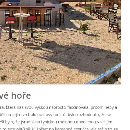
vé hoře
ora, která nás svou výškou naprosto fascinovala, přitom nebyla
děli na jejím vrcholu postavy turistů, bylo rozhodnuto, že se
 bylo, že jsme si na typickou rodinnou dovolenou vzali jen
o to sice obtížnější, šplhat po kamenité cestičce, ale stálo to za