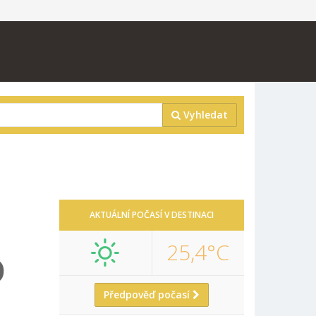
Vyhledat
AKTUÁLNÍ POČASÍ V DESTINACI
25,4°C
D
Předpověď počasí