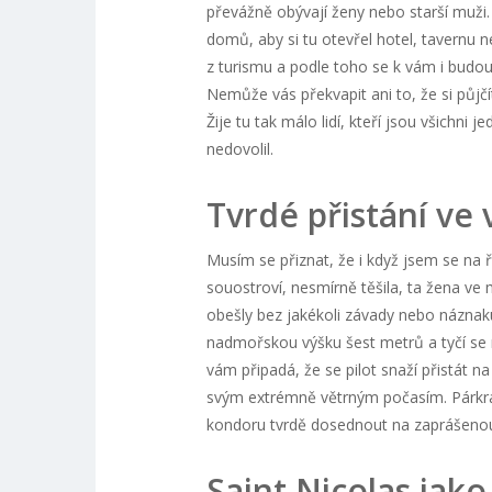
převážně obývají ženy nebo starší muži. 
domů, aby si tu otevřel hotel, tavernu ne
z turismu a podle toho se k vám i budou 
Nemůže vás překvapit ani to, že si půjčí
Žije tu tak málo lidí, kteří jsou všichni 
nedovolil.
Tvrdé přistání ve 
Musím se přiznat, že i když jsem se n
souostroví, nesmírně těšila, ta žena ve 
obešly bez jakékoli závady nebo náznaku
nadmořskou výšku šest metrů a tyčí se n
vám připadá, že se pilot snaží přistát n
svým extrémně větrným počasím. Párkrá
kondoru tvrdě dosednout na zaprášenou
Saint Nicolas jak