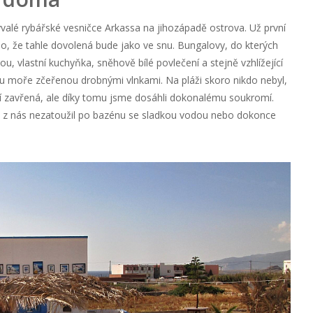
ývalé rybářské vesničce Arkassa na jihozápadě ostrova. Už první
lo, že tahle dovolená bude jako ve snu. Bungalovy, do kterých
ou, vlastní kuchyňka, sněhově bílé povlečení a stejně vzhlížející
inu moře zčeřenou drobnými vlnkami. Na pláži skoro nikdo nebyl,
í zavřená, ale díky tomu jsme dosáhli dokonalému soukromí.
kdo z nás nezatoužil po bazénu se sladkou vodou nebo dokonce