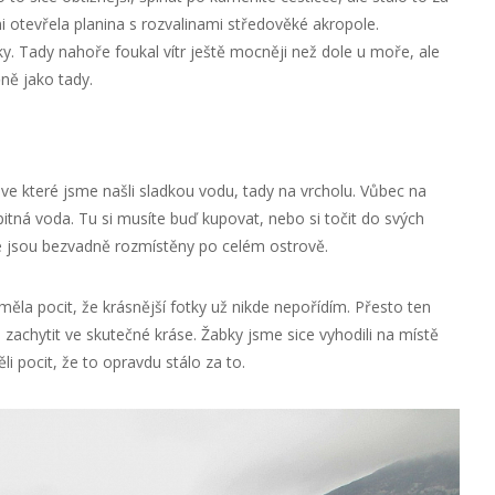
i otevřela planina s rozvalinami středověké akropole.
y. Tady nahoře foukal vítr ještě mocněji než dole u moře, ale
ně jako tady.
 ve které jsme našli sladkou vodu, tady na vrcholu. Vůbec na
tná voda. Tu si musíte buď kupovat, nebo si točit do svých
é jsou bezvadně rozmístěny po celém ostrově.
ěla pocit, že krásnější fotky už nikde nepořídím. Přesto ten
 zachytit ve skutečné kráse. Žabky jsme sice vyhodili na místě
i pocit, že to opravdu stálo za to.