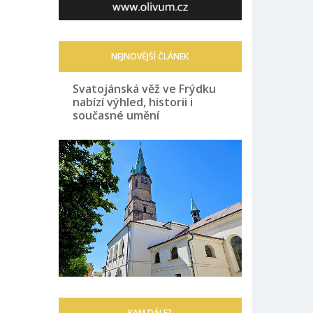
NEJNOVĚJŠÍ ČLÁNEK
Svatojánská věž ve Frýdku
nabízí výhled, historii i
současné umění
KAM DÁLE?