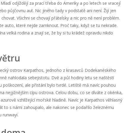
Mladí odjíždějí za prací třeba do Ameriky a po letech se vracejí
bo půjčovnu aut. Nic jiného tady v podstatě ani není. Žijí jen
chovat. Všichni se chovají přátelsky a nic pro ně není problém.
te auto, které nejde zamknout. Proč taky, když se tu nekrade.
jedna velká rodina a znají se, že by si tu krádež opravdu nikdo
větru
a řecký ostrov Karpathos, jednoho z krasavců Dodekanéského
mně nahlodala sebejistotu. Dvě a půl hodiny letu se naštěstí
 poškození, ale přistání bylo tvrdé. Letiště má navíc pouhou
a nejjižnějším cípu ostrova. Celou dobu, co se díváte z okénka,
a azurově vzhlížející mořské hladině. Navíc je Karpathos věhlasný
t to s námi zahoupalo, ale nakonec se podařilo železnému
 runwayi.
o doma