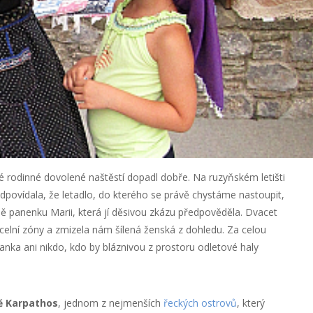
né rodinné dovolené naštěstí dopadl dobře. Na ruzyňském letišti
ředpovídala, že letadlo, do kterého se právě chystáme nastoupit,
ě panenku Marii, která jí děsivou zkázu předpověděla. Dvacet
zcelní zóny a zmizela nám šílená ženská z dohledu. Za celou
anka ani nikdo, kdo by bláznivou z prostoru odletové haly
ě Karpathos
, jednom z nejmenších
řeckých ostrovů
, který