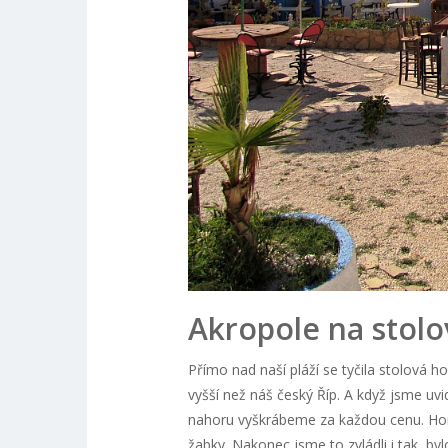
Akropole na stolo
Přímo nad naší pláží se tyčila stolová h
vyšší než náš český Říp. A když jsme uvi
nahoru vyškrábeme za každou cenu. Horší
žabky. Nakonec jsme to zvládli i tak, byl