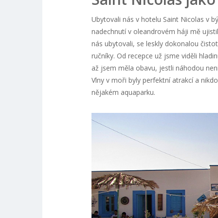
Ubytovali nás v hotelu Saint Nicolas v b
nadechnutí v oleandrovém háji mě ujisti
nás ubytovali, se leskly dokonalou čistot
ručníky. Od recepce už jsme viděli hlad
až jsem měla obavu, jestli náhodou nen
Vlny v moři byly perfektní atrakcí a ni
nějakém aquaparku.