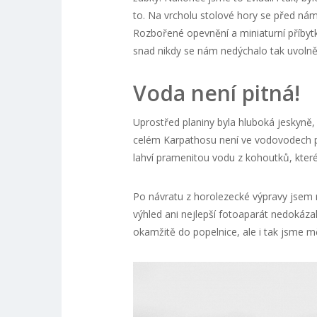
to. Na vrcholu stolové hory se před nám
Rozbořené opevnění a miniaturní příbytk
snad nikdy se nám nedýchalo tak uvolně
Voda není pitná!
Uprostřed planiny byla hluboká jeskyně,
celém Karpathosu není ve vodovodech pi
lahví pramenitou vodu z kohoutků, kter
Po návratu z horolezecké výpravy jsem m
výhled ani nejlepší fotoaparát nedokázal
okamžitě do popelnice, ale i tak jsme měl