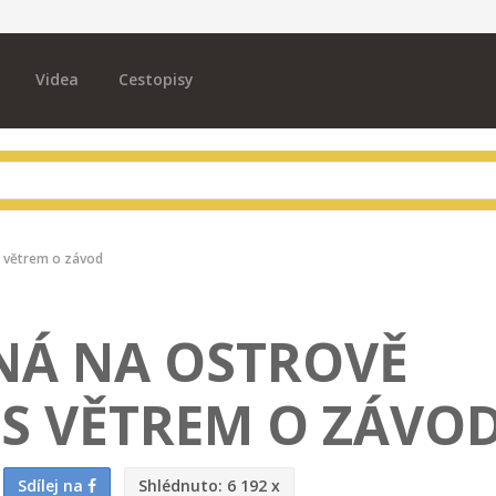
Videa
Cestopisy
s větrem o závod
NÁ NA OSTROVĚ
S VĚTREM O ZÁVO
Sdílej na
Shlédnuto:
6 192 x