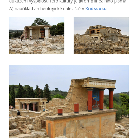
důkazem vyspělosti této kultury je (kromě lineálního písma
A) například archeologické naleziště v
Knóssosu
.