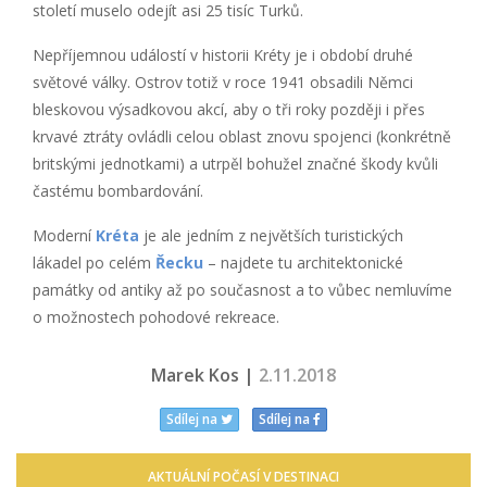
století muselo odejít asi 25 tisíc Turků.
Nepříjemnou událostí v historii Kréty je i období druhé
světové války. Ostrov totiž v roce 1941 obsadili Němci
bleskovou výsadkovou akcí, aby o tři roky později i přes
krvavé ztráty ovládli celou oblast znovu spojenci (konkrétně
britskými jednotkami) a utrpěl bohužel značné škody kvůli
častému bombardování.
Moderní
Kréta
je ale jedním z největších turistických
lákadel po celém
Řecku
– najdete tu architektonické
památky od antiky až po současnost a to vůbec nemluvíme
o možnostech pohodové rekreace.
Marek Kos |
2.11.2018
Sdílej na
Sdílej na
AKTUÁLNÍ POČASÍ V DESTINACI