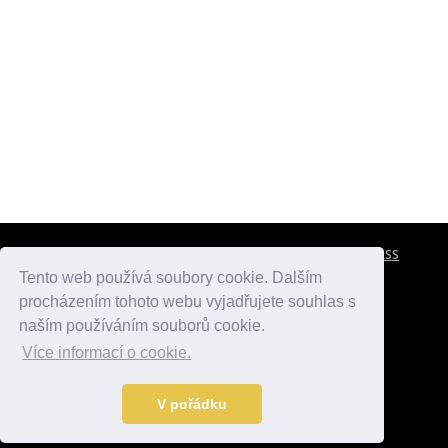
CESTOVNÍ POJIŠTĚNÍ
KONTAKTY
REKLAMA
RSS
Tento web používá soubory cookie. Dalším
procházením tohoto webu vyjadřujete souhlas s
atlasmest.cz
atlaspamatek.info
atlaszemi.info
naším používáním souborů cookie.
Více informací o cookie.
© 2005 - 2026 Desperado.cz. Všechna práva vyhrazena.
Data o počasí jsou přebírána z
OpenWeather
.
V pořádku
Kontakt:
mail@desperado.cz