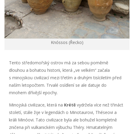
Knóssos (Řecko)
Tento středomořský ostrov má za sebou poměrně
dlouhou a bohatou historii, která „ve velkém“ začala
s minojskou civilizací mezi třetím a druhým tisíciletím před
naším letopočtem. Trvalé osídlení se ale datuje do
mnohem dřívější epochy.
Minojská civilizace, která na
Krétě
vydržela více než třináct
století, stále žije v legendách o Minotaurovi, Théseovi a
králi Minóovi. Tato civilizace byla ale bohužel kompletně
zničena při vulkanickém výbuchu Théry. Hmatatelným