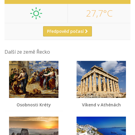
27,7°C
Předpověď počasí
Další ze země Řecko
Osobnosti Kréty
Víkend v Athénách