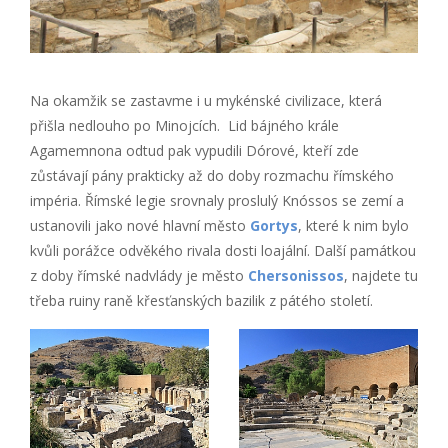
Na okamžik se zastavme i u mykénské civilizace, která
přišla nedlouho po Minojcích. Lid bájného krále
Agamemnona odtud pak vypudili Dórové, kteří zde
zůstávají pány prakticky až do doby rozmachu římského
impéria. Římské legie srovnaly proslulý Knóssos se zemí a
ustanovili jako nové hlavní město
Gortys
, které k nim bylo
kvůli porážce odvěkého rivala dosti loajální. Další památkou
z doby římské nadvlády je město
Chersonissos
, najdete tu
třeba ruiny raně křesťanských bazilik z pátého století.