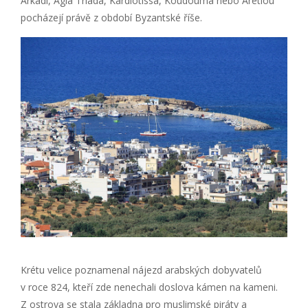
Arkadi, Agia Triada, Kardiotissa, Koudouma nebo Aretiou
pocházejí právě z období Byzantské říše.
Krétu velice poznamenal nájezd arabských dobyvatelů
v roce 824, kteří zde nenechali doslova kámen na kameni.
Z ostrova se stala základna pro muslimské piráty a