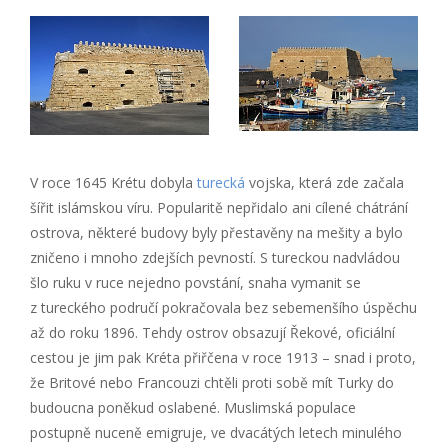
V roce 1645 Krétu dobyla
turecká
vojska, která zde začala
šířit islámskou víru. Popularitě nepřidalo ani cílené chátrání
ostrova, některé budovy byly přestavěny na mešity a bylo
zničeno i mnoho zdejších pevností. S tureckou nadvládou
šlo ruku v ruce nejedno povstání, snaha vymanit se
z tureckého područí pokračovala bez sebemenšího úspěchu
až do roku 1896. Tehdy ostrov obsazují Řekové, oficiální
cestou je jim pak Kréta přiřčena v roce 1913 – snad i proto,
že Britové nebo Francouzi chtěli proti sobě mít Turky do
budoucna poněkud oslabené. Muslimská populace
postupně nuceně emigruje, ve dvacátých letech minulého