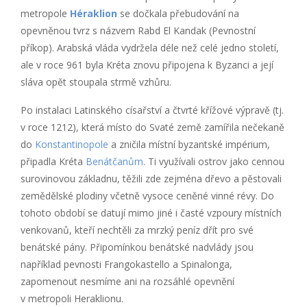
metropole
Héraklion
se dočkala přebudování na
opevněnou tvrz s názvem Rabd El Kandak (Pevnostní
příkop). Arabská vláda vydržela déle než celé jedno století,
ale v roce 961 byla Kréta znovu připojena k Byzanci a její
sláva opět stoupala strmě vzhůru.
Po instalaci Latinského císařství a čtvrté křížové výpravě (tj.
v roce 1212), která místo do Svaté země zamířila nečekaně
do
Konstantinopole
a zničila místní byzantské impérium,
připadla Kréta
Benátčanům
. Ti využívali ostrov jako cennou
surovinovou základnu, těžili zde zejména dřevo a pěstovali
zemědělské plodiny včetně vysoce ceněné vinné révy. Do
tohoto období se datují mimo jiné i časté vzpoury místních
venkovanů, kteří nechtěli za mrzký peníz dřít pro své
benátské pány. Připomínkou benátské nadvlády jsou
například pevnosti Frangokastello a Spinalonga,
zapomenout nesmíme ani na rozsáhlé opevnění
v metropoli Heraklionu.