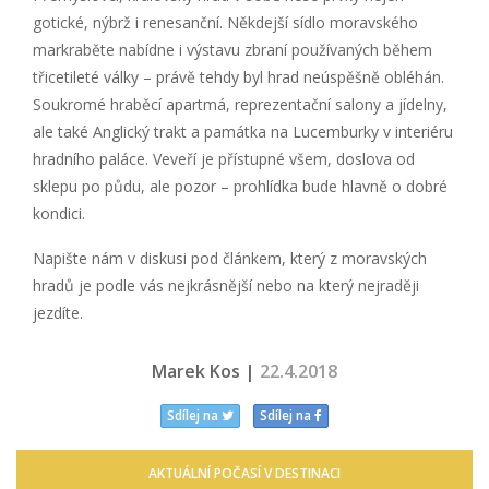
gotické, nýbrž i renesanční. Někdejší sídlo moravského
markraběte nabídne i výstavu zbraní používaných během
třicetileté války – právě tehdy byl hrad neúspěšně obléhán.
Soukromé hraběcí apartmá, reprezentační salony a jídelny,
ale také Anglický trakt a památka na Lucemburky v interiéru
hradního paláce. Veveří je přístupné všem, doslova od
sklepu po půdu, ale pozor – prohlídka bude hlavně o dobré
kondici.
Napište nám v diskusi pod článkem, který z moravských
hradů je podle vás nejkrásnější nebo na který nejraději
jezdíte.
Marek Kos |
22.4.2018
Sdílej na
Sdílej na
AKTUÁLNÍ POČASÍ V DESTINACI