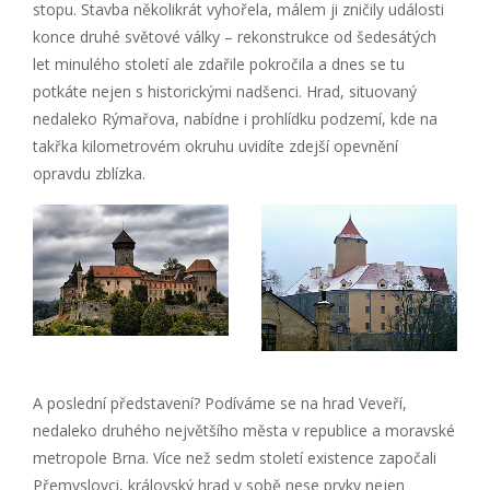
stopu. Stavba několikrát vyhořela, málem ji zničily události
konce druhé světové války – rekonstrukce od šedesátých
let minulého století ale zdařile pokročila a dnes se tu
potkáte nejen s historickými nadšenci. Hrad, situovaný
nedaleko Rýmařova, nabídne i prohlídku podzemí, kde na
takřka kilometrovém okruhu uvidíte zdejší opevnění
opravdu zblízka.
A poslední představení? Podíváme se na hrad Veveří,
nedaleko druhého největšího města v republice a moravské
metropole Brna. Více než sedm století existence započali
Přemyslovci, královský hrad v sobě nese prvky nejen