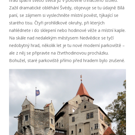
hrad spatřil světlo světa již v polovině třináctého století.
Zažil dramatické obléhání Švédy, objevuje se tu údajně Bílá
paní, se zájmem si vyslechněte místní pověst, týkající se
starého tisu. Čtyři prohlídkové okruhy, při kterých
nahlédnete i do sklepení nebo hodinové věže a místní kaple.
Na skále nad nedalekým městysem Nedvědice se tyčí
nedobytný hrad, několik let je tu nové moderní parkoviště –
ale z něj se připravte na čtvrthodinovou procházku.
Bohužel, staré parkoviště přímo před hradem bylo zrušené.