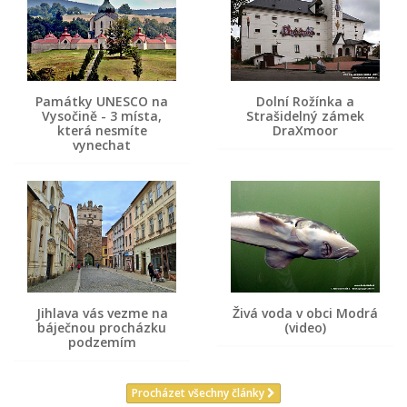
Památky UNESCO na
Dolní Rožínka a
Vysočině - 3 místa,
Strašidelný zámek
která nesmíte
DraXmoor
vynechat
Jihlava vás vezme na
Živá voda v obci Modrá
báječnou procházku
(video)
podzemím
Procházet všechny články