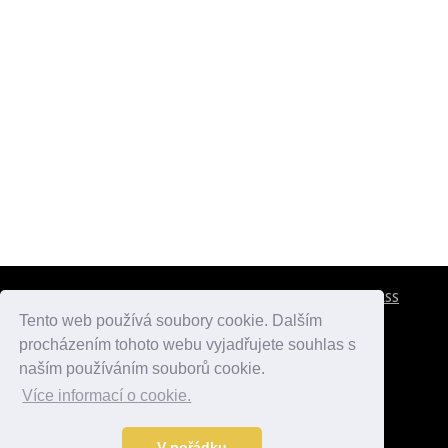
CESTOVNÍ POJIŠTĚNÍ
KONTAKTY
REKLAMA
RSS
Tento web používá soubory cookie. Dalším
procházením tohoto webu vyjadřujete souhlas s
atlasmest.cz
atlaspamatek.info
atlaszemi.info
naším používáním souborů cookie.
Více informací o cookie.
© 2005 - 2026 Desperado.cz. Všechna práva vyhrazena.
Data o počasí jsou přebírána z
OpenWeather
.
V pořádku