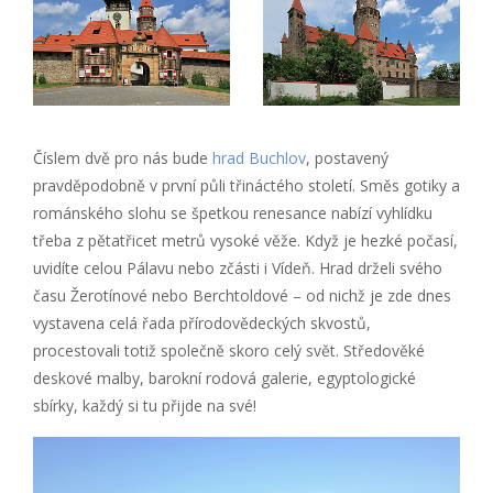
Číslem dvě pro nás bude
hrad Buchlov
, postavený
pravděpodobně v první půli třináctého století. Směs gotiky a
románského slohu se špetkou renesance nabízí vyhlídku
třeba z pětatřicet metrů vysoké věže. Když je hezké počasí,
uvidíte celou Pálavu nebo zčásti i Vídeň. Hrad drželi svého
času Žerotínové nebo Berchtoldové – od nichž je zde dnes
vystavena celá řada přírodovědeckých skvostů,
procestovali totiž společně skoro celý svět. Středověké
deskové malby, barokní rodová galerie, egyptologické
sbírky, každý si tu přijde na své!