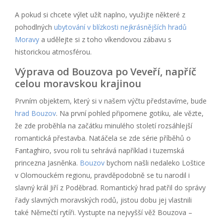
A pokud si chcete výlet užít naplno, využijte některé z
pohodlných
ubytování v blízkosti nejkrásnějších hradů
Moravy
a udělejte si z toho víkendovou zábavu s
historickou atmosférou.
Výprava od Bouzova po Veveří, napříč
celou moravskou krajinou
Prvním objektem, který si v našem výčtu představíme, bude
hrad Bouzov
. Na první pohled připomene gotiku, ale vězte,
že zde proběhla na začátku minulého století rozsáhlejší
romantická přestavba. Natáčela se zde série příběhů o
Fantaghiro, svou roli tu sehrává například i tuzemská
princezna Jasněnka.
Bouzov
bychom našli nedaleko Loštice
v Olomouckém regionu, pravděpodobně se tu narodil i
slavný král Jiří z Poděbrad. Romantický hrad patřil do správy
řady slavných moravských rodů, jistou dobu jej vlastnili
také Němečtí rytíři. Vystupte na nejvyšší věž Bouzova –