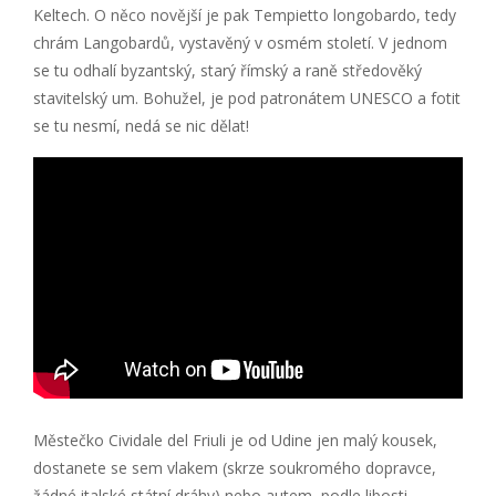
Keltech. O něco novější je pak Tempietto longobardo, tedy
chrám Langobardů, vystavěný v osmém století. V jednom
se tu odhalí byzantský, starý římský a raně středověký
stavitelský um. Bohužel, je pod patronátem UNESCO a fotit
se tu nesmí, nedá se nic dělat!
Městečko Cividale del Friuli je od Udine jen malý kousek,
dostanete se sem vlakem (skrze soukromého dopravce,
žádné italské státní dráhy) nebo autem, podle libosti,