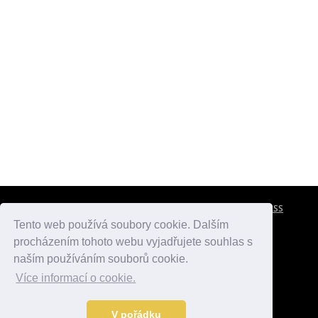
CESTOVNÍ POJIŠTĚNÍ
KONTAKTY
REKLAMA
RSS
Tento web používá soubory cookie. Dalším
procházením tohoto webu vyjadřujete souhlas s
atlasmest.cz
atlaspamatek.info
atlaszemi.info
naším používáním souborů cookie.
Více informací o cookie.
© 2005 - 2026 Desperado.cz. Všechna práva vyhrazena.
Data o počasí jsou přebírána z
OpenWeather
.
V pořádku