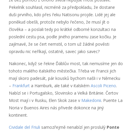
Pekelník souhlasil, nicméně za předpokladu, že dostane
duši prvního, kdo přes řeku Natisonu projde. Lidé jej ale
poněkud obešli, protože nebylo řečeno, že musí jít o
člověka – a poslali tedy po krátké odborné konzultaci na
poslední cestu psa, podle jiného pramenu zase kočku. Je
zajímavé, že se čert nemstil, o tom už žádné pověsti
opravdu nic neříkají, ostatně, savec jako savec?
Nakonec, když se řekne Ďáblův most, tak nemusíme jen do
tohoto malého italského městečka. Třeba ve Francii jich
mají skoro padesát, pár kousků bychom našli i v Německu
–
Frankfurt
a Hamburk, ale také v italském
Ascoli Piceno
.
Nabízí se i Portugalsko, Slovinsko a Velká Británie. Čertov
Most mají i v Rusku, Elen Skok zase v
Makedonii
. Puente La
Noria v Buenos Aires nás přivede dokonce na jiný
kontinent.
Cividale del Friuli
samozřejmě nenabízí jen proslulý
Ponte