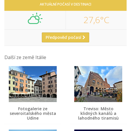
AKTUÁLNÍ POČASÍ V DESTINACI
27,6°C
Předpověď počasí
Další ze země Itálie
Fotogalerie ze
Treviso: Město
severoitalského města
klidných kanálů a
Udine
lahodného tiramisù