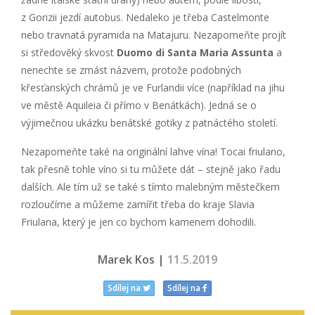
z Gorizii jezdí autobus. Nedaleko je třeba Castelmonte
nebo travnatá pyramida na Matajuru. Nezapomeňte projít
si středověký skvost
Duomo di Santa Maria Assunta
a
nenechte se zmást názvem, protože podobných
křesťanských chrámů je ve Furlandii více (například na jihu
ve městě Aquileia či přímo v Benátkách). Jedná se o
výjimečnou ukázku benátské gotiky z patnáctého století.
Nezapomeňte také na originální lahve vína! Tocai friulano,
tak přesně tohle víno si tu můžete dát – stejně jako řadu
dalších. Ale tím už se také s tímto malebným městečkem
rozloučíme a můžeme zamířit třeba do kraje Slavia
Friulana, který je jen co bychom kamenem dohodili.
Marek Kos |
11.5.2019
Sdílej na
Sdílej na