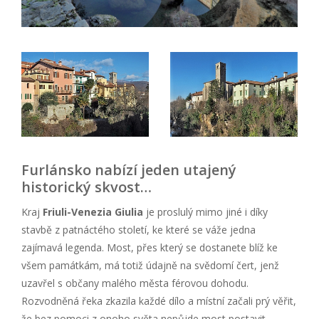
Furlánsko nabízí jeden utajený
historický skvost…
Kraj
Friuli-Venezia Giulia
je proslulý mimo jiné i díky
stavbě z patnáctého století, ke které se váže jedna
zajímavá legenda. Most, přes který se dostanete blíž ke
všem památkám, má totiž údajně na svědomí čert, jenž
uzavřel s občany malého města férovou dohodu.
Rozvodněná řeka zkazila každé dílo a místní začali prý věřit,
že bez pomoci z onoho světa nepůjde most postavit.