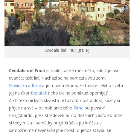
Cividale del Friuli (Itálie)
Cividale del Friuli
je malé italské městečko, kde žije asi
dvanáct tisíc lidí. Nachází se na pomezí dvou zemí,
Slovinska
a
Itálie
a je možná škoda, že turisté celého světa
jej na úkor
Benátek
nebo Udine poněkud opomíjejí.
Architektonických skvostů je tu totiž dost a dost, každý si
přijde na své – od dob antického
Říma
po panství
Langobardů, přes středověk až do dnešních časů. Pojďme
si tedy místní památky projít krůček po krůčku a
samozřejmě nevynechejme most, o jehož stavbu se