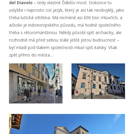
del Diavolo
– tedy vlastně Ďáblův most. Dokonce tu
uslyšíte i naprosto cizí jazyk, který je asi tak neobvyklý, jako
třeba lužická srbština. Má nicméně asi 600 tisíc mluvčích, a
ačkoliv je indoevropského původu, má hodně společného
třeba s rétorománštinou. Někdy působí spíš archaicky, ale
rozhodně má před sebou stále ještě jistou budoucnost –
byť mladí pod tlakem společnosti mluví spíš italsky. Však
zpět přímo do města…