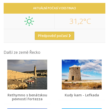
AKTUÁLNÍ POČASÍ V DESTINACI
31,2°C
Předpověď počasí
Další ze země Řecko
Rethymno s benátskou
Kudy kam - Lefkada
pevností Fortezza