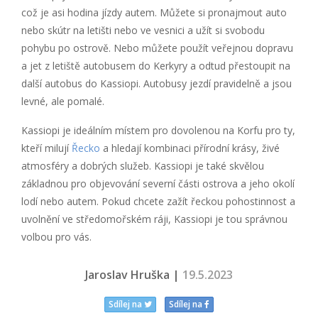
což je asi hodina jízdy autem. Můžete si pronajmout auto
nebo skútr na letišti nebo ve vesnici a užít si svobodu
pohybu po ostrově. Nebo můžete použít veřejnou dopravu
a jet z letiště autobusem do Kerkyry a odtud přestoupit na
další autobus do Kassiopi. Autobusy jezdí pravidelně a jsou
levné, ale pomalé.
Kassiopi je ideálním místem pro dovolenou na Korfu pro ty,
kteří milují
Řecko
a hledají kombinaci přírodní krásy, živé
atmosféry a dobrých služeb. Kassiopi je také skvělou
základnou pro objevování severní části ostrova a jeho okolí
lodí nebo autem. Pokud chcete zažít řeckou pohostinnost a
uvolnění ve středomořském ráji, Kassiopi je tou správnou
volbou pro vás.
Jaroslav Hruška |
19.5.2023
Sdílej na
Sdílej na