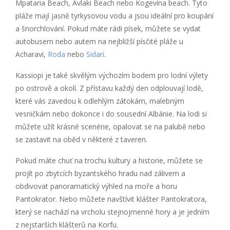
Mpataria Beach, Avlaki Beach nebo Kogevina beach. Tyto
pláže mají jasně tyrkysovou vodu a jsou ideální pro koupání
a šnorchlování. Pokud máte rádi písek, můžete se vydat
autobusem nebo autem na nejbližší písčité pláže u
Acharavi,
Roda
nebo
Sidari
.
Kassiopi je také skvělým výchozím bodem pro lodní výlety
po ostrově a okolí. Z přístavu každý den odplouvají lodě,
které vás zavedou k odlehlým zátokám, malebným
vesničkám nebo dokonce i do sousední Albánie. Na lodi si
můžete užít krásné scenérie, opalovat se na palubě nebo
se zastavit na oběd v některé z taveren.
Pokud máte chuť na trochu kultury a historie, můžete se
projít po zbytcích byzantského hradu nad zálivem a
obdivovat panoramatický výhled na moře a horu
Pantokrator. Nebo můžete navštívit klášter Pantokratora,
který se nachází na vrcholu stejnojmenné hory a je jedním
z nejstarších klášterů na Korfu.