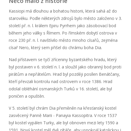
Něco málo z historie
Kassiopi má dlouhou a bohatou historii, která sahá až do
starověku. Podle některých zdrojů bylo město založeno v 3.
století př. n. l. králem Epiru Pyrrhem jako zásobovací bod
během jeho války s Římem. Po římském dobytí ostrova v
roce 230 př. n. l. navštívilo město mnoho císařů, zejména
císař Nero, který sem přišel do chrámu boha Dia.
Nad přístavem se tyčí zříceniny byzantského hradu, který
byl postaven v 6. století n. l. a sloužil jako obranný bod proti
pirátům a nepřátelům. Hrad byl později posílen Benátčany,
kteří převzali kontrolu nad ostrovem v roce 1386. Hrad
odolal obléhání osmanských Turků v 16. století, ale byl
poničen a opuštěn.
V 5. století byl chrám Dia přeměněn na křesťanský kostel
zasvěcený Panně Marii - Panayia Kassopitra. V roce 1537
byl kostel vypálen Turky, ale byl obnoven mezi lety 1590 a
1591. Nový kostel měl dvě oltáře, aby uspokojil katolickou i