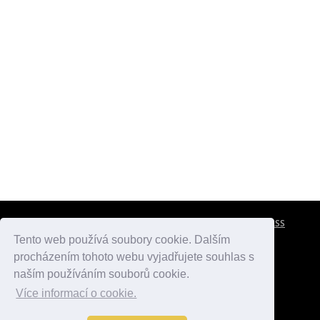
CESTOVNÍ POJIŠTĚNÍ
KONTAKTY
REKLAMA
RSS
Tento web používá soubory cookie. Dalším
procházením tohoto webu vyjadřujete souhlas s
atlasmest.cz
atlaspamatek.info
atlaszemi.info
naším používáním souborů cookie.
Více informací o cookie.
© 2005 - 2026 Desperado.cz. Všechna práva vyhrazena.
Data o počasí jsou přebírána z
OpenWeather
.