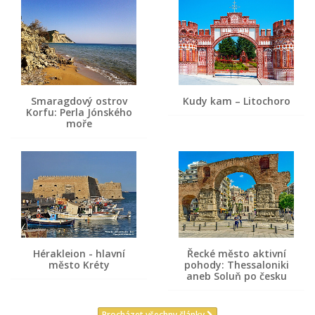
Smaragdový ostrov
Kudy kam – Litochoro
Korfu: Perla Jónského
moře
Hérakleion - hlavní
Řecké město aktivní
město Kréty
pohody: Thessaloniki
aneb Soluň po česku
Procházet všechny články