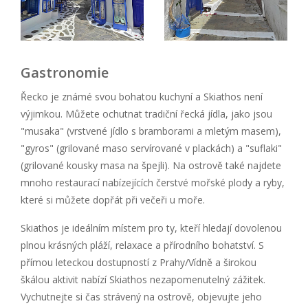
Gastronomie
Řecko je známé svou bohatou kuchyní a Skiathos není
výjimkou. Můžete ochutnat tradiční řecká jídla, jako jsou
"musaka" (vrstvené jídlo s bramborami a mletým masem),
"gyros" (grilované maso servírované v plackách) a "suflaki"
(grilované kousky masa na špejli). Na ostrově také najdete
mnoho restaurací nabízejících čerstvé mořské plody a ryby,
které si můžete dopřát při večeři u moře.
Skiathos je ideálním místem pro ty, kteří hledají dovolenou
plnou krásných pláží, relaxace a přírodního bohatství. S
přímou leteckou dostupností z Prahy/Vídně a širokou
škálou aktivit nabízí Skiathos nezapomenutelný zážitek.
Vychutnejte si čas strávený na ostrově, objevujte jeho