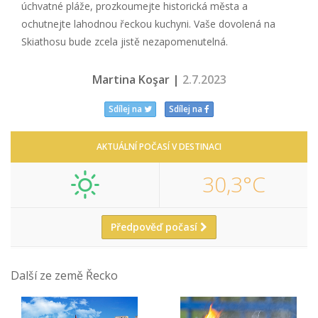
úchvatné pláže, prozkoumejte historická města a
ochutnejte lahodnou řeckou kuchyni. Vaše dovolená na
Skiathosu bude zcela jistě nezapomenutelná.
Martina Koşar |
2.7.2023
Sdílej na
Sdílej na
AKTUÁLNÍ POČASÍ V DESTINACI
30,3°C
Předpověď počasí
Další ze země Řecko