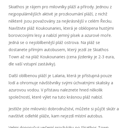
Skiathos je rájem pro milovníky pláží a přírody. Jednou z
nejpopulárnějších aktivit je prozkoumání pláží, z nichž
některé jsou považovány za nejkrásnější v celém Řecku.
Navštivte pláž Koukounaries, která je obklopena hustými
borovicovými lesy a nabízí jemný písek a azurové moře.
Jedná se o nejoblíbenější pláž ostrova. Na pláž se
dostanete přímým autobusem, který jezdí ze Skiathos
Town až na pláž Koukounaries (cena jízdenky je 2-3 eura,
dle vaší vstupní zastávky).
Další oblíbenou pláží je Lalaria, která je přístupná pouze
lodí a ohromuje návštěvníky svými úchvatnými skalisky a
azurovou vodou. V přístavu naleznete hned několik
společností, které výlet na tuto krásnou pláž nabízí.
Jestliže jste milovníci dobrodružství, můžete si půjčit skútr a
navštívit odlehlé pláže, kam nejezdí místní autobus.
Velmi doporučuji večerní procházku po Skiathos Town,