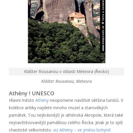
Klášter Rousanou v oblasti Meteora (Řecko)
Klášter Rousanou, Meteora
Athény ! UNESCO
Hlavní město
Athény
neopomene navštívit většina turistů. V
kolébce antiky najdete mnoho muzeí a starověkých
památek. Tou nejkrásnější je athénská Akropole, která také
nejnavštěvovanější památkou celého Řecka. Jinak je to spíš
chaotické velkoměsto.
viz Athény – ve jménu bohyně