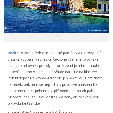
Řecko
Řecko
to jsou především antické památky a ostrovy plné
pláží ke koupání. Pevninské Řecko je však mimo to také
zemí pro milovníky přírody a hor. V zemi je mimo mnoho
jeskyní a samozřejmě úplně všude narazíte na kláštery.
Pokud doporučit kromě Acropole jen některou z antických
památek, pak nám se nejvíc líbily působivé umístění Delf
nebo amfiteátr Epidauros. Z přírodních památek pak
Meteora, což jsou sice vlastně kláštery, ale ty skály jsou
opravdu fantastické.