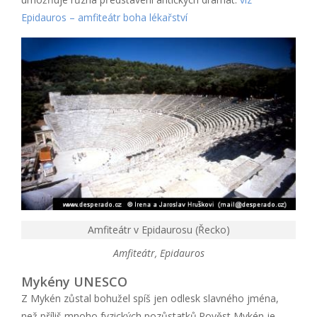
Epidauros – amfiteátr boha lékařství
Amfiteátr v Epidaurosu (Řecko)
Amfiteátr, Epidauros
Mykény UNESCO
Z Mykén zůstal bohužel spíš jen odlesk slavného jména,
než příliš mnoho fyzických pozůstatků.Pověst Mykén je