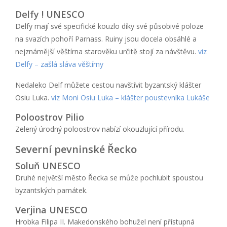
Delfy ! UNESCO
Delfy mají své specifické kouzlo díky své působivé poloze
na svazích pohoří Parnass. Ruiny jsou docela obsáhlé a
nejznámější věštírna starověku určitě stojí za návštěvu.
viz
Delfy – zašlá sláva věštírny
Nedaleko Delf můžete cestou navštívit byzantský klášter
Osiu Luka.
viz Moni Osiu Luka – klášter poustevníka Lukáše
Poloostrov Pilio
Zelený úrodný poloostrov nabízí okouzlující přírodu.
Severní pevninské Řecko
Soluň UNESCO
Druhé největší město Řecka se může pochlubit spoustou
byzantských památek.
Verjina UNESCO
Hrobka Filipa II. Makedonského bohužel není přístupná