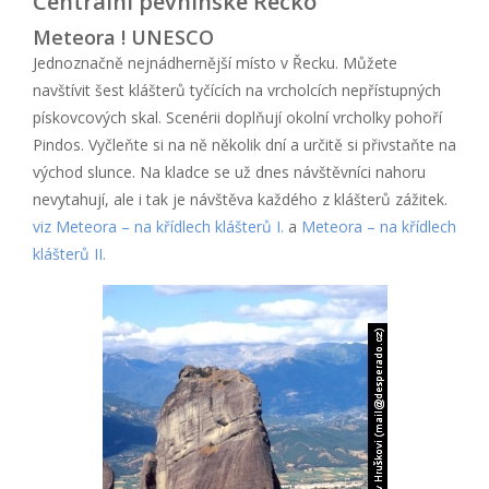
Centrální pevninské Řecko
Meteora ! UNESCO
Jednoznačně nejnádhernější místo v Řecku. Můžete
navštívit šest klášterů tyčících na vrcholcích nepřístupných
pískovcových skal. Scenérii doplňují okolní vrcholky pohoří
Pindos. Vyčleňte si na ně několik dní a určitě si přivstaňte na
východ slunce. Na kladce se už dnes návštěvníci nahoru
nevytahují, ale i tak je návštěva každého z klášterů zážitek.
viz Meteora – na křídlech klášterů I.
a
Meteora – na křídlech
klášterů II.