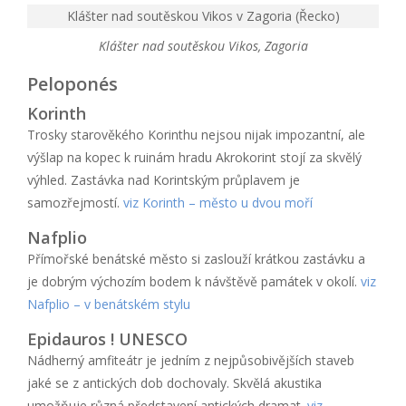
Klášter nad soutěskou Vikos v Zagoria (Řecko)
Klášter nad soutěskou Vikos, Zagoria
Peloponés
Korinth
Trosky starověkého Korinthu nejsou nijak impozantní, ale
výšlap na kopec k ruinám hradu Akrokorint stojí za skvělý
výhled. Zastávka nad Korintským průplavem je
samozřejmostí.
viz Korinth – město u dvou moří
Nafplio
Přímořské benátské město si zaslouží krátkou zastávku a
je dobrým výchozím bodem k návštěvě památek v okolí.
viz
Nafplio – v benátském stylu
Epidauros ! UNESCO
Nádherný amfiteátr je jedním z nejpůsobivějších staveb
jaké se z antických dob dochovaly. Skvělá akustika
umožňuje různá představení antických dramat.
viz