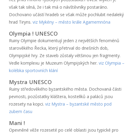
však tak silná, že i tak má o návštěvníky postaráno.
Dochovano učástí hradeb se však může pochlubit nedaleký
hrad Tiryns.
viz Mykény – město krále Agamemnóna
Olympia ! UNESCO
Ruiny Olympie dokumentují jeden z největších fenoménů
starověkého Řecka, který přetrval do dnešních dob,
Olympijské hry. Ze staveb zůstaly většinou jen fragmenty.
Vedle komplexu je Muzeum Olympijských her.
viz Olympia –
kolébka sportovních klání
Mystra UNESCO
Ruiny středověkého byzantského města. Dochovaná části
pevnosti, pozůstatky kláštera, kostelíků a paláců jsou
rozesety na kopci.
viz Mystra – byzantské město pod
zubem času
Mani !
Opevněné věže rozeseté po celé oblasti jsou typické pro