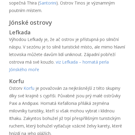
sopečná Thira (
Santorini
). Ostrov Tinos je významným
poutním místem.
Jónské ostrovy
Lefkada
Výhodou Lefkady je, že ač ostrov je přístupná po silniční
náspu. V sezónu je to silně turistické místo, ale mimo hlavní
letoviska můžete davům lidí uniknout. Západní pobřeží
ostrova má své kouzlo.
viz Lefkada – hornatá perla
Jónského moře
Korfu
Ostorv
Korfu
je považován za nejkrásnější z této skupiny
díky své krajině s cypřiši. Půvabné jsou prý malé ostrůvky
Paxi a Andipaxi. Hornatá Kefallonia přiláká zejména
milovníky turistiky, kteří si však mohou vybrat i klidnou
Ithaku. Zakyntos bohužel již trpí přespřílišným turistickým
ruchem, který bohužel vytlačuje vzácné želvy karety, které
hnízdí na jeho plážích.