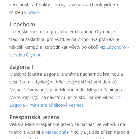
veřejnosti, artefakty jsou vystavené v archeologickém
muzeu v
Soluni
.
Litochoro
Lázeňské městečko po vrcholem bájného Olympu.je
tradiční základnou pro výstupy na vrchol. Na pobřeží je
několik kempů a lze podnikat výlety po okolí.
viz Litochoro –
ve stínu Olympu
Zagoria !
Malebná lokalita Zagorie je známá nádhernou krajinou a
vesničkami s typickými břidlicovými střechami domků.
Nejnavštěvovanější jsou Monodendri, Megalo Papingo a
Mikro Papingo. Za návštěvu určitě stojí kaňon Vikos.
viz
Zagoria – malebné břidlicové vesnice
Prespanská jezera
Velké a Malé Prespanské jezero se nachází ve výběžku na
hranici s Albánií a
Makedonií
(FYROM). Je zde zřízen národní