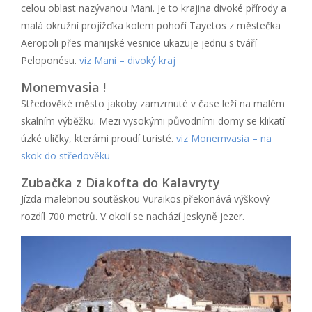
celou oblast nazývanou Mani. Je to krajina divoké přírody a
malá okružní projížďka kolem pohoří Tayetos z městečka
Aeropoli přes manijské vesnice ukazuje jednu s tváří
Peloponésu.
viz Mani – divoký kraj
Monemvasia !
Středověké město jakoby zamzrnuté v čase leží na malém
skalním výběžku. Mezi vysokými původními domy se klikatí
úzké uličky, kterámi proudí turisté.
viz Monemvasia – na
skok do středověku
Zubačka z Diakofta do Kalavryty
Jízda malebnou soutěskou Vuraikos.překonává výškový
rozdíl 700 metrů. V okolí se nachází Jeskyně jezer.