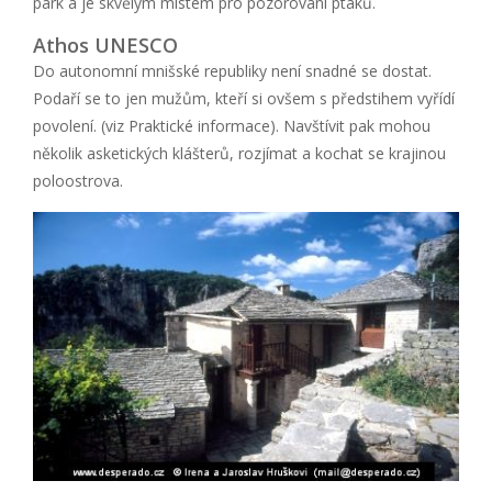
park a je skvělým místem pro pozorování ptáků.
Athos UNESCO
Do autonomní mnišské republiky není snadné se dostat.
Podaří se to jen mužům, kteří si ovšem s předstihem vyřídí
povolení. (viz Praktické informace). Navštívit pak mohou
několik asketických klášterů, rozjímat a kochat se krajinou
poloostrova.