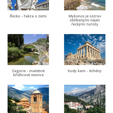
Řecko - Fakta o zemi
Mykonos je ostrov
oblíbenými nejen
řeckými turisty
Zagoria - malebné
Kudy kam - Athény
břidlicové vesnice