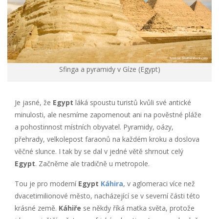
Sfinga a pyramidy v Gíze (Egypt)
Je jasné, že
Egypt
láká spoustu turistů kvůli své antické
minulosti, ale nesmíme zapomenout ani na pověstné pláže
a pohostinnost místních obyvatel. Pyramidy, oázy,
přehrady, velkolepost faraonů na každém kroku a doslova
věčné slunce. I tak by se dal v jedné větě shrnout celý
Egypt
. Začněme ale tradičně u metropole.
Tou je pro moderní
Egypt
Káhira
, v aglomeraci více než
dvacetimilionové město, nacházející se v severní části této
krásné země.
Káhiře
se někdy říká matka světa, protože