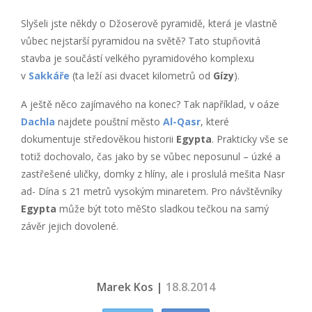
Slyšeli jste někdy o Džoserově pyramidě, která je vlastně
vůbec nejstarší pyramidou na světě? Tato stupňovitá
stavba je součástí velkého pyramidového komplexu
v
Sakkáře
(ta leží asi dvacet kilometrů od
Gízy
).
A ještě něco zajímavého na konec? Tak například, v oáze
Dachla
najdete pouštní město
Al-Qasr
, které
dokumentuje středověkou historii
Egypta
. Prakticky vše se
totiž dochovalo, čas jako by se vůbec neposunul – úzké a
zastřešené uličky, domky z hlíny, ale i proslulá mešita Nasr
ad- Dína s 21 metrů vysokým minaretem. Pro návštěvníky
Egypta
může být toto měSto sladkou tečkou na samý
závěr jejich dovolené.
Marek Kos |
18.8.2014