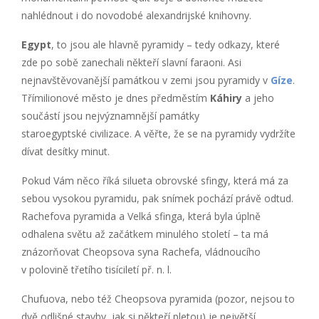
nahlédnout i do novodobé alexandrijské knihovny.
Egypt
, to jsou ale hlavně pyramidy – tedy odkazy, které
zde po sobě zanechali někteří slavní faraoni. Asi
nejnavštěvovanější památkou v zemi jsou pyramidy v
Gíze
.
Třímilionové město je dnes předměstím
Káhiry
a jeho
součástí jsou nejvýznamnější památky
staroegyptské civilizace. A věřte, že se na pyramidy vydržíte
dívat desítky minut.
Pokud Vám něco říká silueta obrovské sfingy, která má za
sebou vysokou pyramidu, pak snímek pochází právě odtud.
Rachefova pyramida a Velká sfinga, která byla úplně
odhalena světu až začátkem minulého století – ta má
znázorňovat Cheopsova syna Rachefa, vládnoucího
v polovině třetího tisíciletí př. n. l.
Chufuova, nebo též Cheopsova pyramida (pozor, nejsou to
dvě odlišné stavby, jak si někteří pletou) je největší