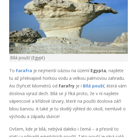
Bílá poušť (Egypt)
To
Farafra
je nejmenší oázou na území
Egypta
, najdete
tu až překvapivě horkou vodu a velkou palmovou zahradu.
Asi čtyřicet kilometrů od
Farafry
je i
Bílá poušť
, která vám
doslova vyrazí dech. Bílá se jí říká proto, že v ní najdete
vápencové a křídové útvary, které na poušti doslova září
bílou barvou. A také je tu skvělý výhled do okolí, nemluvě o
východu a západu slunce!
Ovšem, kde je bílá, nebývá daleko i černá – a přesně to
platí i v případě egyptských pouští. Tato poušť je plná sytě