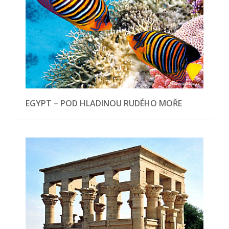
EGYPT – POD HLADINOU RUDÉHO MOŘE