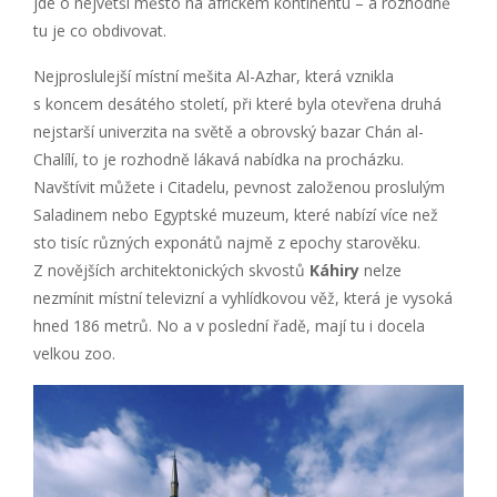
jde o největší město na africkém kontinentu – a rozhodně
tu je co obdivovat.
Nejproslulejší místní mešita Al-Azhar, která vznikla
s koncem desátého století, při které byla otevřena druhá
nejstarší univerzita na světě a obrovský bazar Chán al-
Chalílí, to je rozhodně lákavá nabídka na procházku.
Navštívit můžete i Citadelu, pevnost založenou proslulým
Saladinem nebo Egyptské muzeum, které nabízí více než
sto tisíc různých exponátů najmě z epochy starověku.
Z novějších architektonických skvostů
Káhiry
nelze
nezmínit místní televizní a vyhlídkovou věž, která je vysoká
hned 186 metrů. No a v poslední řadě, mají tu i docela
velkou zoo.