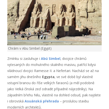
Chrám v Abu Simbel (Egypt)
Zmínku si zasluhuje i
Abú Simbel
, dvojice chrámů
vytesaných do mohutného skalního masivu, patřící kdysi
vládnoucí dvojici Ramesse II. a Nefertari. Nachází se až na
samém jihu dnešního
Egypta
, ve své době byl vlastně
vstupní branou do říše velkých faraonů (a měl podobně
jako Velká čínská zeď odradit případné nájezdníky). Na
západním břehu Nilu, vlastně na dohled odsud, pak najdete
i obrovská
Asuánská přehrada
– proslulou stavbu
moderních architektů.