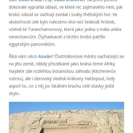
dokonale vyprahlá oblast, ve které nic zajímavého není, pár
kroků odsud se začínají zvedat i svahy thébských hor. Ve
skutečnosti zde bylo nalezeno více než šedesát hrobek,
včetně té Tutanchamonovy, která jako jedna z mála unikla
nenechavcům. Čtyřiadvacet z těchto hrobů patřilo
egyptským panovníkům.
Říká vám něco
Asuán
? Čtvrtmilionové město nacházející se
na jihu země, někdy přezdívané jako brána černé Afriky.
Najdete zde rozlehlou botanickou zahradu (Kitchenerův
ostrov), ale i obrovský obelisk královny Hatšepsut, tedy
aspoň to, co z něj po fatálním krachu celé stavby ještě
zbylo.