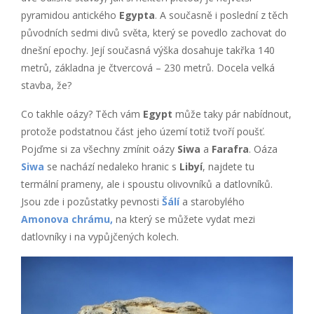
pyramidou antického
Egypta
. A současně i poslední z těch
původních sedmi divů světa, který se povedlo zachovat do
dnešní epochy. Její současná výška dosahuje takřka 140
metrů, základna je čtvercová – 230 metrů. Docela velká
stavba, že?
Co takhle oázy? Těch vám
Egypt
může taky pár nabídnout,
protože podstatnou část jeho území totiž tvoří poušť.
Pojďme si za všechny zmínit oázy
Siwa
a
Farafra
. Oáza
Siwa
se nachází nedaleko hranic s
Libyí
, najdete tu
termální prameny, ale i spoustu olivovníků a datlovníků.
Jsou zde i pozůstatky pevnosti
Šálí
a starobylého
Amonova chrámu,
na který se můžete vydat mezi
datlovníky i na vypůjčených kolech.