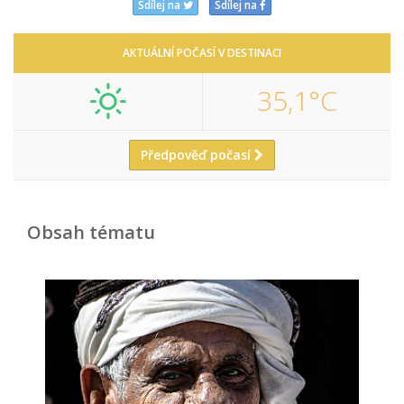
Sdílej na
Sdílej na
AKTUÁLNÍ POČASÍ V DESTINACI
35,1°C
Předpověď počasí
Obsah tématu