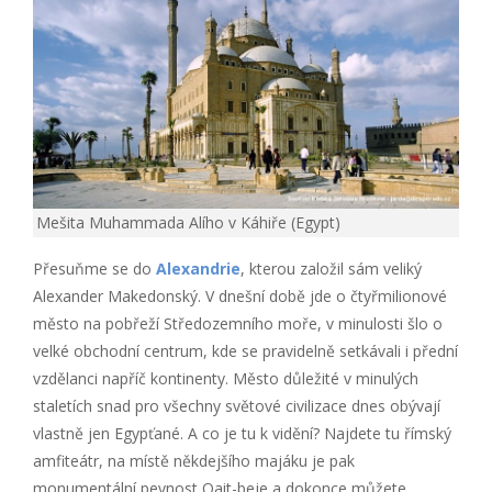
Mešita Muhammada Alího v Káhiře (Egypt)
Přesuňme se do
Alexandrie
, kterou založil sám veliký
Alexander Makedonský. V dnešní době jde o čtyřmilionové
město na pobřeží Středozemního moře, v minulosti šlo o
velké obchodní centrum, kde se pravidelně setkávali i přední
vzdělanci napříč kontinenty. Město důležité v minulých
staletích snad pro všechny světové civilizace dnes obývají
vlastně jen Egypťané. A co je tu k vidění? Najdete tu římský
amfiteátr, na místě někdejšího majáku je pak
monumentální pevnost Qait-beje a dokonce můžete