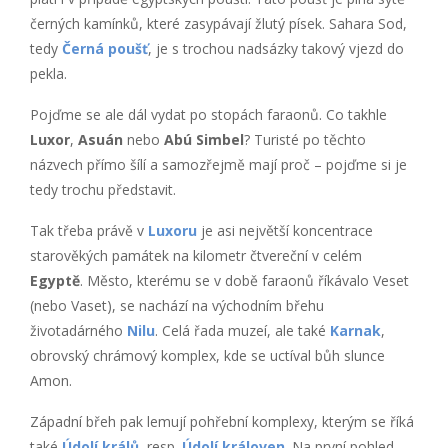
černých kamínků, které zasypávají žlutý písek. Sahara Sod,
tedy
Černá poušť
, je s trochou nadsázky takový vjezd do
pekla.
Pojďme se ale dál vydat po stopách faraonů. Co takhle
Luxor
,
Asuán
nebo
Abú Simbel
? Turisté po těchto
názvech přímo šílí a samozřejmě mají proč – pojďme si je
tedy trochu představit.
Tak třeba právě v
Luxoru
je asi největší koncentrace
starověkých památek na kilometr čtvereční v celém
Egyptě
. Město, kterému se v době faraonů říkávalo Veset
(nebo Vaset), se nachází na východním břehu
životadárného
Nilu
. Celá řada muzeí, ale také
Karnak
,
obrovský chrámový komplex, kde se uctíval bůh slunce
Amon.
Západní břeh pak lemují pohřební komplexy, kterým se říká
také
Údolí králů
, resp.
Údolí královen
. Na první pohled