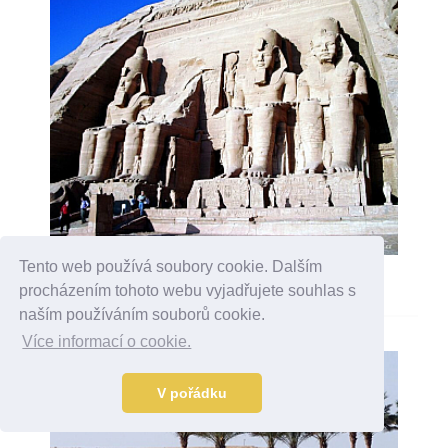
Tento web používá soubory cookie. Dalším
FOTOGALERIE ABU SIMBEL
procházením tohoto webu vyjadřujete souhlas s
naším používáním souborů cookie.
Více informací o cookie.
V pořádku