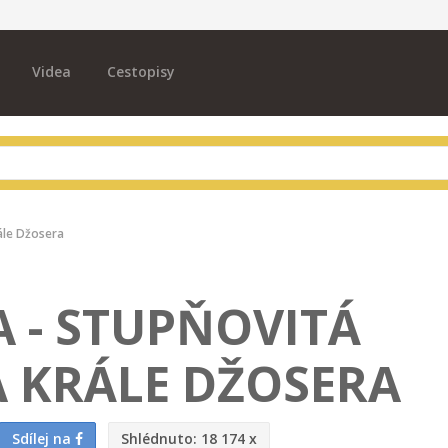
Videa
Cestopisy
ále Džosera
 - STUPŇOVITÁ
 KRÁLE DŽOSERA
Sdílej na
Shlédnuto:
18 174 x