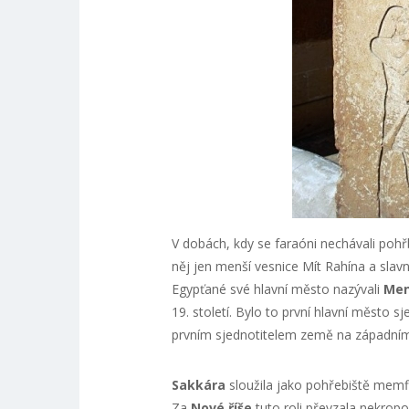
V dobách, kdy se faraóni nechávali pohř
něj jen menší vesnice Mít Rahína a sla
Egypťané své hlavní město nazývali
Men
19. století. Bylo to první hlavní město
prvním sjednotitelem země na západní
Sakkára
sloužila jako pohřebiště memf
Za
Nové říše
tuto roli převzala nekropo