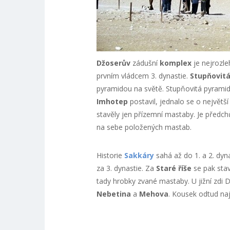
Džoserův
zádušní
komplex
je nejrozle
prvním vládcem 3. dynastie.
Stupňovit
pyramidou na světě. Stupňovitá pyramida 
Imhotep
postavil, jednalo se o největš
stavěly jen přízemní mastaby. Je předc
na sebe položených mastab.
Historie
Sakkáry
sahá až do 1. a 2. dyna
za 3. dynastie. Za
Staré říše
se pak stav
tady hrobky zvané mastaby. U jižní zdi
Nebetina
a
Mehova
. Kousek odtud na