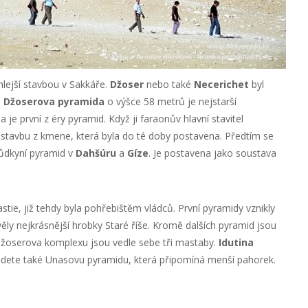
hlejší stavbou v Sakkáře.
Džoser
nebo také
Necerichet
byl
á Džoserova pyramida
o výšce 58 metrů je nejstarší
je první z éry pyramid. Když ji faraonův hlavní stavitel
í stavbu z kmene, která byla do té doby postavena. Předtím se
hůdkyní pyramid v
Dahšúru
a
Gíze
. Je postavena jako soustava
stie, již tehdy byla pohřebištěm vládců. První pyramidy vznikly
ěly nejkrásnější hrobky Staré říše. Kromě dalších pyramid jsou
 Džoserova komplexu jsou vedle sebe tři mastaby.
Idutina
jdete také Unasovu pyramidu, která připomíná menší pahorek.