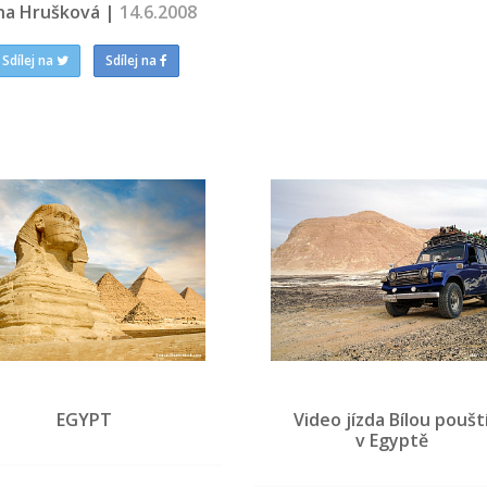
na Hrušková |
14.6.2008
Sdílej na
Sdílej na
EGYPT
Video jízda Bílou poušt
v Egyptě