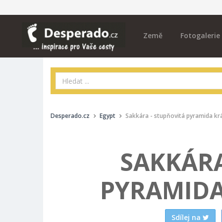
Země
Fotogalerie
Desperado.cz
Egypt
Sakkára - stupňovitá pyramida kr
SAKKÁRA
PYRAMIDA
Sdílej na