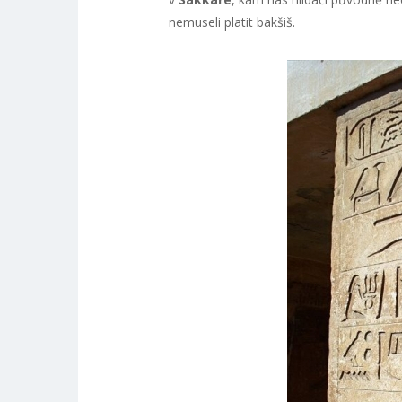
nemuseli platit bakšiš.