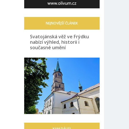
NEJNOVĚJŠÍ ČLÁNEK
Svatojánská věž ve Frýdku
nabízí výhled, historii i
současné umění
KAM DÁLE?