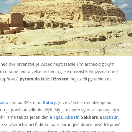
ed dvě prvenství. Je vůbec nejrozsáhlejším archeologickým
sám o sobě jedno velké archeologické naleziště. Nejvýznamnější
stupňovitá
pyramida
krále
Džosera
, nejstarší pyramida na
íze
a zhruba 32 km od
Káhiry
. Je ze všech stran obklopena
u je poněkud zdlouhavější. My jsme sem vypravili na najatým
tihli jsme tak za jeden den
Birqáš
,
Abusír
,
Sakkáru
a
Dahšúr
.
 se se všemi hlídači Řidič se nám mimo jiné dobře osvědčil právě
htěli vůbec pustit se stativem a dokonce jsme jim za to ani