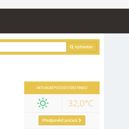
Vyhledat
AKTUÁLNÍ POČASÍ V DESTINACI
32,0°C
Předpověď počasí