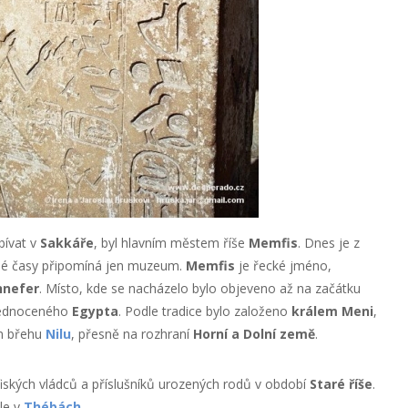
bívat v
Sakkáře
, byl hlavním městem říše
Memfis
. Dnes je z
vné časy připomíná jen muzeum.
Memfis
je řecké jméno,
nefer
. Místo, kde se nacházelo bylo objeveno až na začátku
 sjednoceného
Egypta
. Podle tradice bylo založeno
králem Meni
,
m břehu
Nilu
, přesně na rozhraní
Horní a Dolní země
.
iských vládců a příslušníků urozených rodů v období
Staré říše
.
le v
Thébách
.