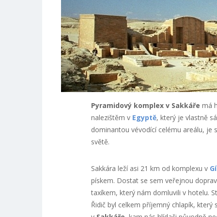
Pyramidový komplex v Sakkáře
má hn
nalezištěm v
Egyptě
, který je vlastně 
dominantou vévodící celému areálu, je 
světě.
Sakkára leží asi 21 km od komplexu v
G
pískem. Dostat se sem veřejnou dopravo
taxíkem, který nám domluvili v hotelu. S
Řidič byl celkem příjemný chlapík, který
v
Sakkáře
, kam nás hlídači původně nec