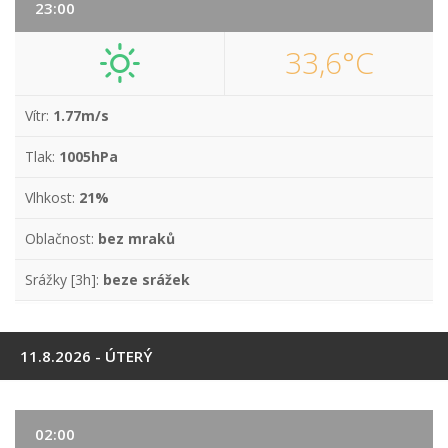
23:00
33,6°C
Vítr:
1.77m/s
Tlak:
1005hPa
Vlhkost:
21%
Oblačnost:
bez mraků
Srážky [3h]:
beze srážek
11.8.2026 - ÚTERÝ
02:00