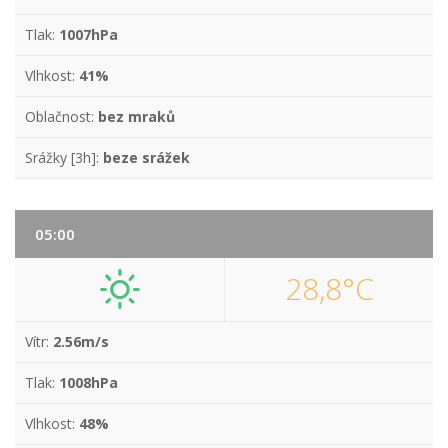
Tlak:
1007hPa
Vlhkost:
41%
Oblačnost:
bez mraků
Srážky [3h]:
beze srážek
05:00
28,8°C
Vítr:
2.56m/s
Tlak:
1008hPa
Vlhkost:
48%