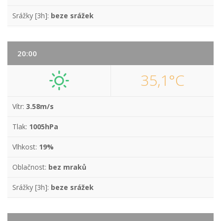
Srážky [3h]:
beze srážek
20:00
35,1°C
Vítr:
3.58m/s
Tlak:
1005hPa
Vlhkost:
19%
Oblačnost:
bez mraků
Srážky [3h]:
beze srážek