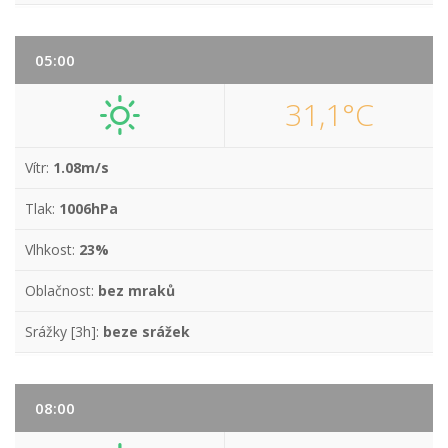
05:00
31,1°C
Vítr:
1.08m/s
Tlak:
1006hPa
Vlhkost:
23%
Oblačnost:
bez mraků
Srážky [3h]:
beze srážek
08:00