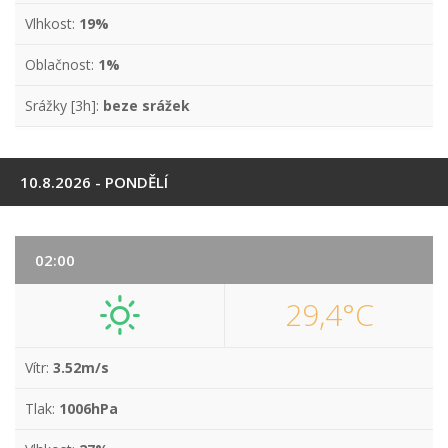
Vlhkost:
19%
Oblačnost:
1%
Srážky [3h]:
beze srážek
10.8.2026 - PONDĚLÍ
02:00
29,4°C
Vítr:
3.52m/s
Tlak:
1006hPa