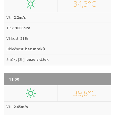
34,3°C
Vítr:
2.2m/s
Tlak:
1008hPa
Vlhkost:
21%
Oblačnost:
bez mraků
Srážky [3h]:
beze srážek
11:00
39,8°C
Vítr:
2.45m/s