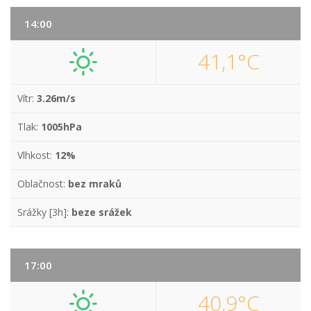
14:00
41,1°C
Vítr:
3.26m/s
Tlak:
1005hPa
Vlhkost:
12%
Oblačnost:
bez mraků
Srážky [3h]:
beze srážek
17:00
40,9°C