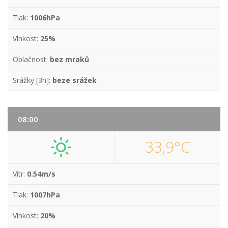
Tlak:
1006hPa
Vlhkost:
25%
Oblačnost:
bez mraků
Srážky [3h]:
beze srážek
08:00
33,9°C
Vítr:
0.54m/s
Tlak:
1007hPa
Vlhkost:
20%