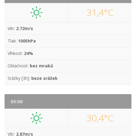
31,4°C
Vítr:
2.72m/s
Tlak:
1005hPa
Vlhkost:
24%
Oblačnost:
bez mraků
Srážky [3h]:
beze srážek
05:00
30,4°C
Vítr:
2.87m/s