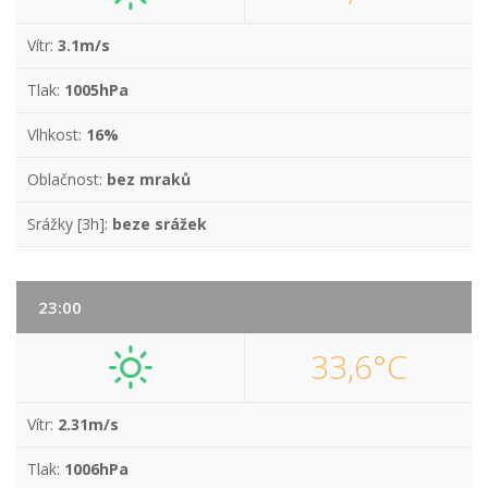
Vítr:
3.1m/s
Tlak:
1005hPa
Vlhkost:
16%
Oblačnost:
bez mraků
Srážky [3h]:
beze srážek
23:00
33,6°C
Vítr:
2.31m/s
Tlak:
1006hPa