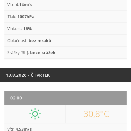
Vítr:
4.14m/s
Tlak:
1007hPa
Vlhkost:
16%
Oblačnost:
bez mraků
Srážky [3h]:
beze srážek
13.8.2026 - ČTVRTEK
02:00
30,8°C
Vítr:
4.53m/s