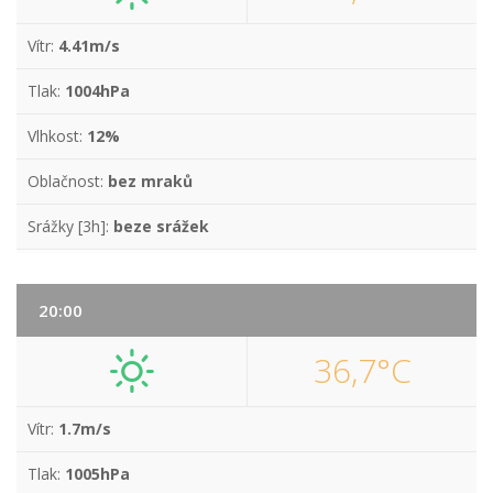
Vítr:
4.41m/s
Tlak:
1004hPa
Vlhkost:
12%
Oblačnost:
bez mraků
Srážky [3h]:
beze srážek
20:00
36,7°C
Vítr:
1.7m/s
Tlak:
1005hPa