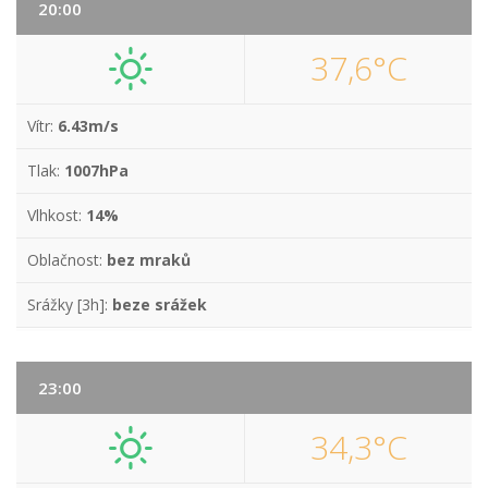
20:00
37,6°C
Vítr:
6.43m/s
Tlak:
1007hPa
Vlhkost:
14%
Oblačnost:
bez mraků
Srážky [3h]:
beze srážek
23:00
34,3°C