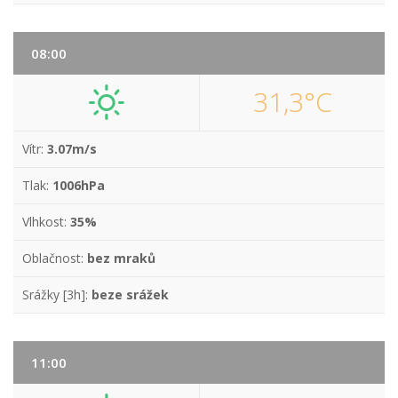
08:00
31,3°C
Vítr:
3.07m/s
Tlak:
1006hPa
Vlhkost:
35%
Oblačnost:
bez mraků
Srážky [3h]:
beze srážek
11:00