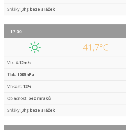
Srážky [3h]:
beze srážek
17:00
41,7°C
Vítr:
4.12m/s
Tlak:
1005hPa
Vlhkost:
12%
Oblačnost:
bez mraků
Srážky [3h]:
beze srážek