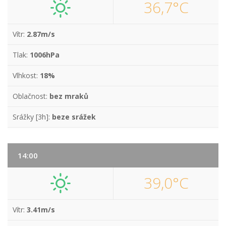
36,7°C
Vítr:
2.87m/s
Tlak:
1006hPa
Vlhkost:
18%
Oblačnost:
bez mraků
Srážky [3h]:
beze srážek
14:00
39,0°C
Vítr:
3.41m/s