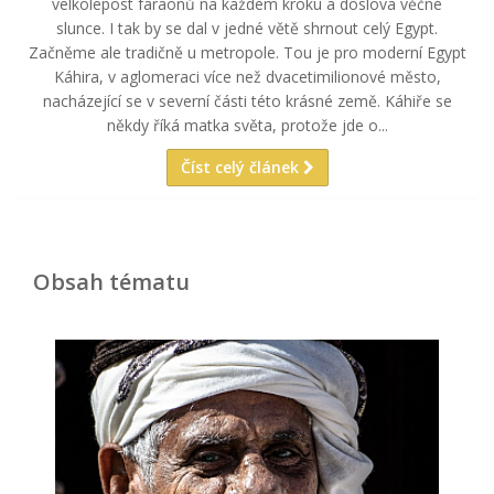
velkolepost faraonů na každém kroku a doslova věčné
slunce. I tak by se dal v jedné větě shrnout celý Egypt.
Začněme ale tradičně u metropole. Tou je pro moderní Egypt
Káhira, v aglomeraci více než dvacetimilionové město,
nacházející se v severní části této krásné země. Káhiře se
někdy říká matka světa, protože jde o...
Číst celý článek
Obsah tématu