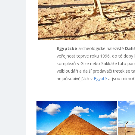
Egyptské
archeologické naleziště
Dahš
veřejnost teprve roku 1996, do té doby
komplexů v Gíze nebo Sakkáře tuto pamá
velbloudáři a další prodavači tretek se 
nejpůsobivějších v
Egyptě
a jsou mimořá