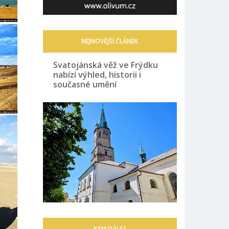
NEJNOVĚJŠÍ ČLÁNEK
Svatojánská věž ve Frýdku
nabízí výhled, historii i
současné umění
KAM DÁLE?