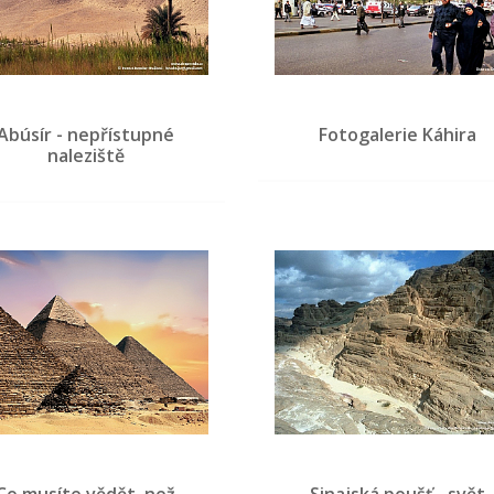
Abúsír - nepřístupné
Fotogalerie Káhira
naleziště
Co musíte vědět, než
Sinajská poušť - svět