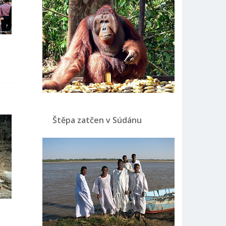
Štěpa zatčen v Súdánu