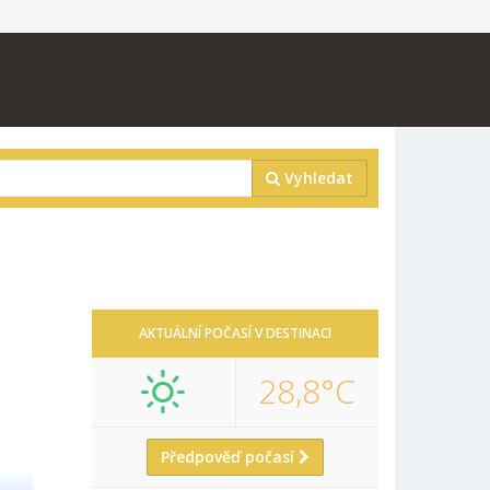
Vyhledat
AKTUÁLNÍ POČASÍ V DESTINACI
28,8°C
Předpověď počasí