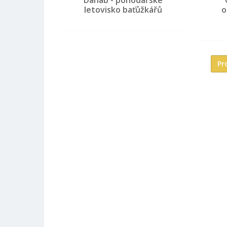
letovisko baťůžkářů
o
Pr