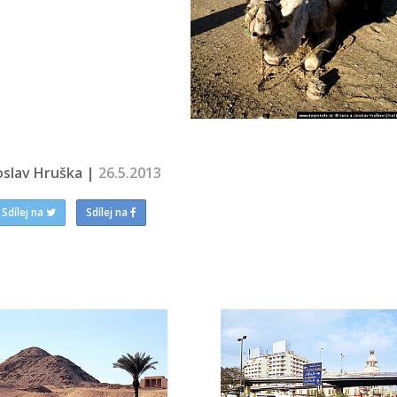
oslav Hruška |
26.5.2013
Sdílej na
Sdílej na