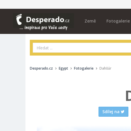
Země
Fotogalerie
Desperado.cz
Egypt
Fotogalerie
Dahšúr
Sdílej na