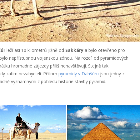
úr
leží asi 10 kilometrů jižně od
Sakkáry
a bylo otevřeno pro
 bylo nepřístupnou vojenskou zónou. Na rozdíl od pyramidových
tku hromadné zájezdy příliš nenavštěvují. Stejně tak
tady zatím nezabydleli. Přitom
pyramidy v Dahšúru
jsou jedny z
dně významnými z pohledu historie stavby pyramid.