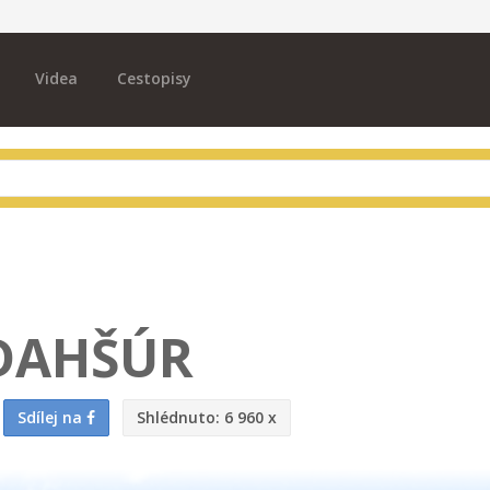
Videa
Cestopisy
DAHŠÚR
Sdílej na
Shlédnuto:
6 960 x