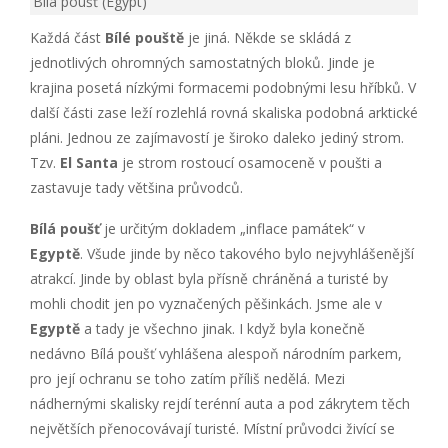
Bílá poušť (Egypt)
Každá část
Bílé pouště
je jiná. Někde se skládá z
jednotlivých ohromných samostatných bloků. Jinde je
krajina posetá nízkými formacemi podobnými lesu hříbků. V
další části zase leží rozlehlá rovná skaliska podobná arktické
pláni. Jednou ze zajímavostí je široko daleko jediný strom.
Tzv.
El Santa
je strom rostoucí osamoceně v poušti a
zastavuje tady většina průvodců.
Bílá poušť
je určitým dokladem „inflace památek“ v
Egyptě
. Všude jinde by něco takového bylo nejvyhlášenější
atrakcí. Jinde by oblast byla přísně chráněná a turisté by
mohli chodit jen po vyznačených pěšinkách. Jsme ale v
Egyptě
a tady je všechno jinak. I když byla konečně
nedávno Bílá poušť vyhlášena alespoň národním parkem,
pro její ochranu se toho zatím příliš nedělá. Mezi
nádhernými skalisky rejdí terénní auta a pod zákrytem těch
největších přenocovávají turisté. Místní průvodci živící se