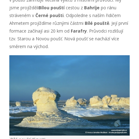
jsme projížděli
Bílou pouští
cestou z
Bahríje
po ránu
stráveném v
Černé poušti
. Odpoledne s naším řidičem
Ahmetem projíždíme různými částmi
Bílé pouště
. Její první
formace začínají asi 20 km od
Farafry
. Průvodci rozlišují
tzv. Starou a Novou poušť. Nová poušť se nachází více
směrem na východ.