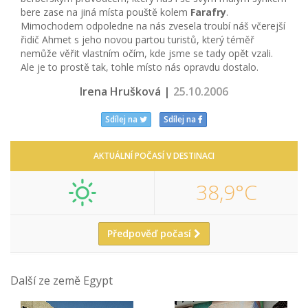
bere zase na jiná místa pouště kolem
Farafry
.
Mimochodem odpoledne na nás zvesela troubí náš včerejší
řidič Ahmet s jeho novou partou turistů, který téměř
nemůže věřit vlastním očím, kde jsme se tady opět vzali.
Ale je to prostě tak, tohle místo nás opravdu dostalo.
Irena Hrušková |
25.10.2006
Sdílej na
Sdílej na
AKTUÁLNÍ POČASÍ V DESTINACI
38,9°C
Předpověď počasí
Další ze země Egypt