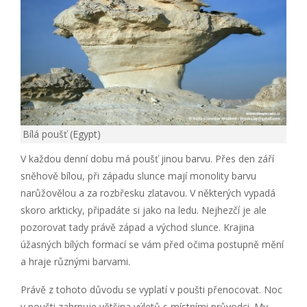
Bílá poušť (Egypt)
V každou denní dobu má poušť jinou barvu. Přes den září
sněhově bílou, při západu slunce mají monolity barvu
narůžovělou a za rozbřesku zlatavou. V některých vypadá
skoro arkticky, připadáte si jako na ledu. Nejhezčí je ale
pozorovat tady právě západ a východ slunce. Krajina
úžasných bílých formací se vám před očima postupně mění
a hraje různými barvami.
Právě z tohoto důvodu se vyplatí v poušti přenocovat. Noc
v poušti zahrnuje většina výletů s místními průvodci. My