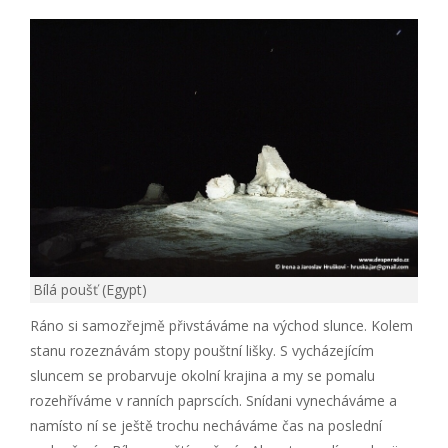
Bílá poušť (Egypt)
Ráno si samozřejmě přivstáváme na východ slunce. Kolem
stanu rozeznávám stopy pouštní lišky. S vycházejícím
sluncem se probarvuje okolní krajina a my se pomalu
rozehříváme v ranních paprscích. Snídani vynecháváme a
namísto ní se ještě trochu necháváme čas na poslední