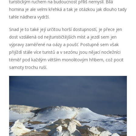
turistickým ruchem na budoucnost příliš nemyslí. Bílá
hornina je ale velmi křehká a tak je otázkou jak dlouho tady
tahle nádhera vydrží.
Snad je to také její určitou horší dostupností, je přece jen
dost vzdálená od nejturističtějších míst a jezdí sem jen
výpravy zaměřené na oázy a poušť. Postupně sem však
přijíždí stále více turistů a v sezónu jsou nějací nocležníci
téměř pod každým větším monolitovým hřibem, což pocit
samoty trochu ruší.