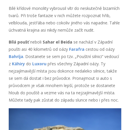
Bílé křídové monolity vybrousil vítr do neskutečně bizarních
tvarů. Při troše fantazie v nich můžete rozpoznat hřib,
velblouda, jestřába nebo cokoliv jiného vás napadne. Tahle
úchvatná krajina asi nikdy nemůže začít nudit.
Bílá poušť
neboli
Sahar el Beida
se nachází v Západní
poušti asi 40 kilometrů od oázy
Farafra
cestou od oázy
Bahríja
. Dostanete se sem po tzv. „Pouštní silnici“ vedoucí
z
Káhiry
do
Luxoru
přes všechny Západní oázy. Ty
nejzajímavější místa jsou dokonce nedaleko silnice, takže
se sem dá dostat i bez průvodce. Pronajmout si auto s
průvodcem je však mnohem lepší, protože se dostanete
hloub do pouště a vezme vás na ta nejzajímavější místa.
Můžete tady pak zůstat do západu slunce nebo i přes noc.