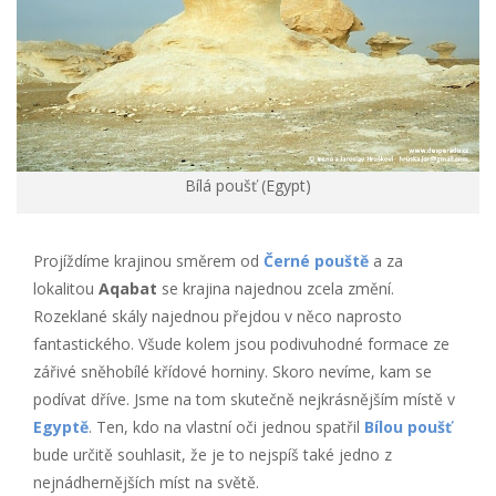
Bílá poušť (Egypt)
Projíždíme krajinou směrem od
Černé pouště
a za
lokalitou
Aqabat
se krajina najednou zcela změní.
Rozeklané skály najednou přejdou v něco naprosto
fantastického. Všude kolem jsou podivuhodné formace ze
zářivé sněhobílé křídové horniny. Skoro nevíme, kam se
podívat dříve. Jsme na tom skutečně nejkrásnějším místě v
Egyptě
. Ten, kdo na vlastní oči jednou spatřil
Bílou poušť
bude určitě souhlasit, že je to nejspíš také jedno z
nejnádhernějších míst na světě.