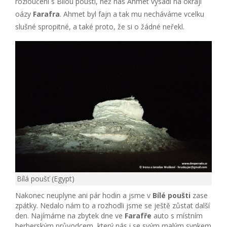
rozloučení s Bílou pouští, než nás Ahmet vysadí na okraji
oázy
Farafra
. Ahmet byl fajn a tak mu necháváme vcelku
slušné spropitné, a také proto, že si o žádné neřekl.
Bílá poušť (Egypt)
Nakonec neuplyne ani pár hodin a jsme v
Bílé poušti
zase
zpátky. Nedalo nám to a rozhodli jsme se ještě zůstat další
den. Najímáme na zbytek dne ve
Farafře
auto s místním
berberským průvodcem, který nás i se svým malým synkem