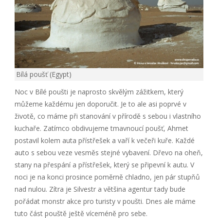
Bílá poušť (Egypt)
Noc v Bílé poušti je naprosto skvělým zážitkem, který
můžeme každému jen doporučit. Je to ale asi poprvé v
životě, co máme při stanování v přírodě s sebou i vlastního
kuchaře. Zatímco obdivujeme tmavnoucí poušť, Ahmet
postavil kolem auta přístřešek a vaří k večeři kuře. Každé
auto s sebou veze vesměs stejné vybavení. Dřevo na oheň,
stany na přespání a přístřešek, který se připevní k autu. V
noci je na konci prosince poměrně chladno, jen pár stupňů
nad nulou. Zítra je Silvestr a většina agentur tady bude
pořádat monstr akce pro turisty v poušti. Dnes ale máme
tuto část pouště ještě víceméně pro sebe.