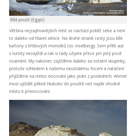
Bílá poušť (Egypt)
Většina nejzajímavějších míst se nachází poblíž sebe a není
to daleko od hlavní silnice. Na druhé straně cesty jsou bílé
kaňony z křídových monolitů tzv. inselbergy. Sem příliš aut
s turisty nezajíždí a tak si tady užijete přece jen jistý pocit
osamění. My nakonec zajíždíme daleko za ostatní skupinky,
protože vzhledem k našemu neustálému focení a natáčení
přijíždíme na místo nocování jako jedni z posledních. Ahmet
musí ujíždět pěkně hluboko do pouště než najde vhodné
místo k přenocování.