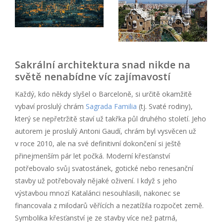
Sakrální architektura snad nikde na
světě nenabídne víc zajímavostí
Každý, kdo někdy slyšel o Barceloně, si určitě okamžitě
vybaví proslulý chrám
Sagrada Familia
(tj. Svaté rodiny),
který se nepřetržitě staví už takřka půl druhého století. Jeho
autorem je proslulý Antoni Gaudí, chrám byl vysvěcen už
v roce 2010, ale na své definitivní dokončení si ještě
přinejmenším pár let počká. Moderní křesťanství
potřebovalo svůj svatostánek, gotické nebo renesanční
stavby už potřebovaly nějaké oživení. I když s jeho
výstavbou mnozí Katalánci nesouhlasili, nakonec se
financovala z milodarů věřících a nezatížila rozpočet země.
Symbolika křesťanství je ze stavby více než patrná,