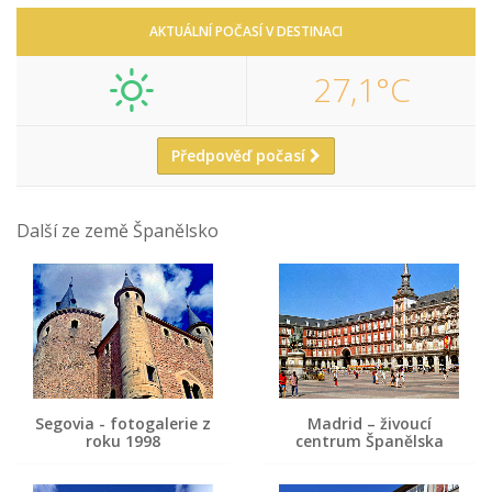
AKTUÁLNÍ POČASÍ V DESTINACI
27,1°C
Předpověď počasí
Další ze země Španělsko
Segovia - fotogalerie z
Madrid – živoucí
roku 1998
centrum Španělska