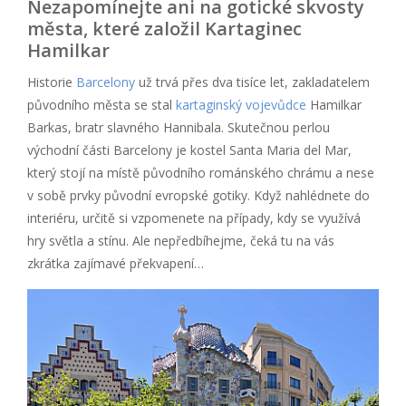
Nezapomínejte ani na gotické skvosty
města, které založil Kartaginec
Hamilkar
Historie
Barcelony
už trvá přes dva tisíce let, zakladatelem
původního města se stal
kartaginský vojevůdce
Hamilkar
Barkas, bratr slavného Hannibala. Skutečnou perlou
východní části Barcelony je kostel Santa Maria del Mar,
který stojí na místě původního románského chrámu a nese
v sobě prvky původní evropské gotiky. Když nahlédnete do
interiéru, určitě si vzpomenete na případy, kdy se využívá
hry světla a stínu. Ale nepředbíhejme, čeká tu na vás
zkrátka zajímavé překvapení…