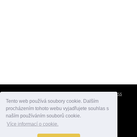
CESTOVNÍ POJIŠTĚNÍ
KONTAKTY
REKLAMA
RSS
Tento web používá soubory cookie. Dalším
procházením tohoto webu vyjadřujete souhlas s
atlasmest.cz
atlaspamatek.info
atlaszemi.info
naším používáním souborů cookie.
Více informací o cookie.
© 2005 - 2026 Desperado.cz. Všechna práva vyhrazena.
Data o počasí jsou přebírána z
OpenWeather
.