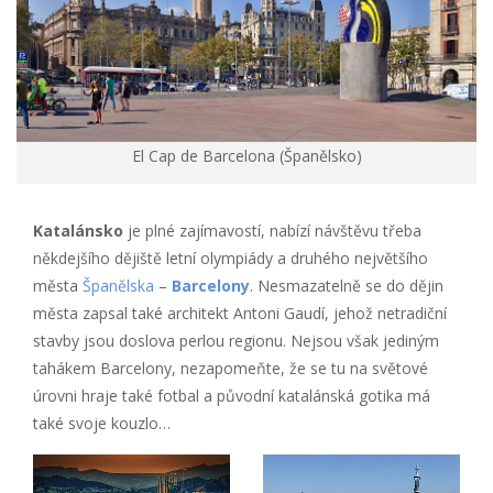
El Cap de Barcelona (Španělsko)
Katalánsko
je plné zajímavostí, nabízí návštěvu třeba
někdejšího dějiště letní olympiády a druhého největšího
města
Španělska
–
Barcelony
. Nesmazatelně se do dějin
města zapsal také architekt Antoni Gaudí, jehož netradiční
stavby jsou doslova perlou regionu. Nejsou však jediným
tahákem Barcelony, nezapomeňte, že se tu na světové
úrovni hraje také fotbal a původní katalánská gotika má
také svoje kouzlo…