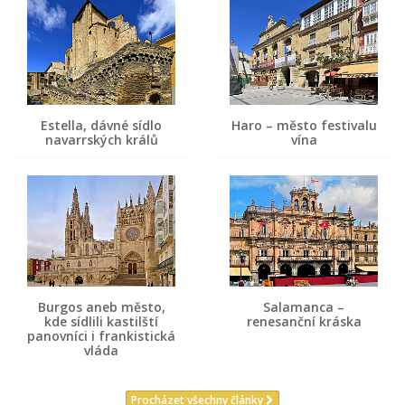
Estella, dávné sídlo
Haro – město festivalu
navarrských králů
vína
Burgos aneb město,
Salamanca –
kde sídlili kastilští
renesanční kráska
panovníci i frankistická
vláda
Procházet všechny články