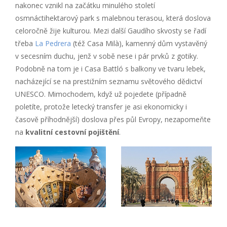
nakonec vznikl na začátku minulého století
osmnáctihektarový park s malebnou terasou, která doslova
celoročně žije kulturou. Mezi další Gaudího skvosty se řadí
třeba
La Pedrera
(též Casa Milà), kamenný dům vystavěný
v secesním duchu, jenž v sobě nese i pár prvků z gotiky.
Podobně na tom je i Casa Battló s balkony ve tvaru lebek,
nacházející se na prestižním seznamu světového dědictví
UNESCO. Mimochodem, když už pojedete (případně
poletíte, protože letecký transfer je asi ekonomicky i
časově příhodnější) doslova přes půl Evropy, nezapomeňte
na
kvalitní cestovní pojištění
.