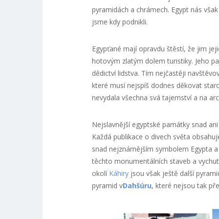
pyramidách a chrámech. Egypt nás však na
jsme kdy podnikli.
Egypťané mají opravdu štěstí, že jim jej
hotovým zlatým dolem turistiky. Jeho p
dědictví lidstva. Tím nejčastěji navště
které musí nejspíš dodnes děkovat sta
nevydala všechna svá tajemství a na arc
Nejslavnější egyptské památky snad ani 
Každá publikace o divech světa obsahu
snad nejznámějším symbolem Egypta a m
těchto monumentálních staveb a vychutnej
okolí
Káhiry
jsou však ještě další pyram
pyramid v
Dahšúru
, které nejsou tak pře