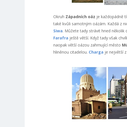
Okruh
Západních oáz
je každopádně tí
také kvůli samotným oázám. Každá z nich
Siwa
. Můžete tady strávit hned několik
Farafra
ještě větší. Když tady však chv
naopak větší oázou zahrnující město
M
hliněnou citadelou.
Charga
je největší 