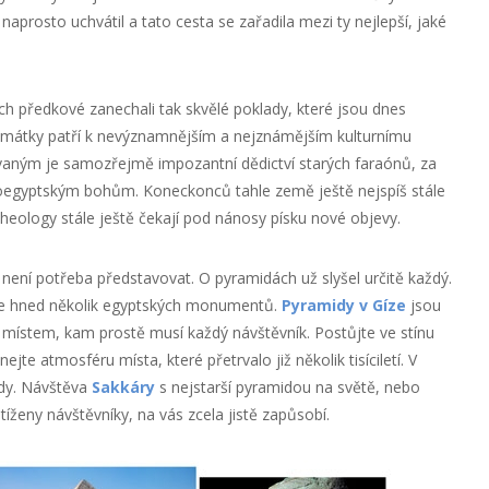
prosto uchvátil a tato cesta se zařadila mezi ty nejlepší, jaké
ich předkové zanechali tak skvělé poklady, které jsou dnes
amátky patří k nevýznamnějším a nejznámějším kulturnímu
vovaným je samozřejmě impozantní dědictví starých faraónů, za
roegyptským bohům. Koneckonců tahle země ještě nejspíš stále
heology stále ještě čekají pod nánosy písku nové objevy.
není potřeba představovat. O pyramidách už slyšel určitě každý.
je hned několik egyptských monumentů.
Pyramidy v Gíze
jsou
ístem, kam prostě musí každý návštěvník. Postůjte ve stínu
te atmosféru místa, které přetrvalo již několik tisíciletí. V
idy. Návštěva
Sakkáry
s nejstarší pyramidou na světě, nebo
tíženy návštěvníky, na vás zcela jistě zapůsobí.