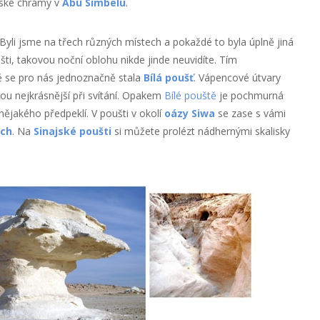
tské chrámy v
Abú Simbelu
.
 Byli jsme na třech různých místech a pokaždé to byla úplně jiná
šti, takovou noční oblohu nikde jinde neuvidíte. Tím
 se pro nás jednoznačně stala
Bílá poušť
. Vápencové útvary
ou nejkrásnější při svítání. Opakem
Bílé pouště
je pochmurná
nějakého předpeklí. V poušti v okolí
oázy Siwa
se zase s vámi
ách
. Na
Sinajské poušti
si můžete prolézt nádhernými skalisky