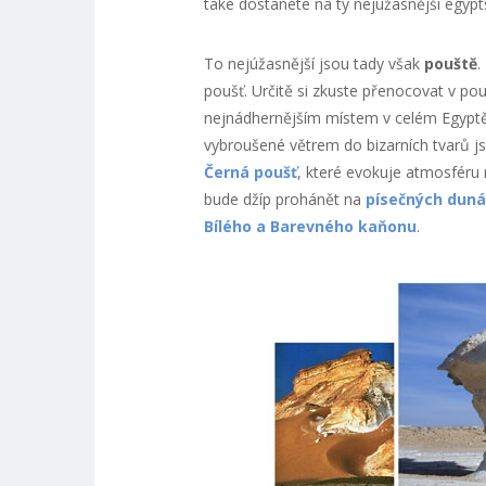
také dostanete na ty nejúžasnější egyp
To nejúžasnější jsou tady však
pouště
.
poušť. Určitě si zkuste přenocovat v pou
nejnádhernějším místem v celém Egyptě
vybroušené větrem do bizarních tvarů js
Černá poušť
, které evokuje atmosféru 
bude džíp prohánět na
písečných dun
Bílého a Barevného kaňonu
.