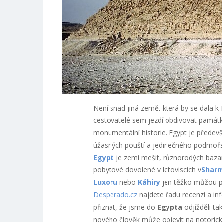
Není snad jiná země, která by se dala k E
cestovatelé sem jezdí obdivovat památk
monumentální historie. Egypt je předev
úžasných pouští a jedinečného podmořs
Egypt
je zemí mešit, různorodých bazarů 
pobytové dovolené v letoviscích v
Sharm
Luxoru
nebo
Káhiry
jen těžko můžou př
Desperado.cz
najdete řadu recenzí a inf
přiznat, že jsme do
Egypta
odjížděli t
nového člověk může objevit na notorick