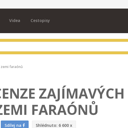
Videa
Cestopisy
v zemi faraónů
CENZE ZAJÍMAVÝCH
 ZEMI FARAÓNŮ
Sdílej na
Shlédnuto:
6 600 x