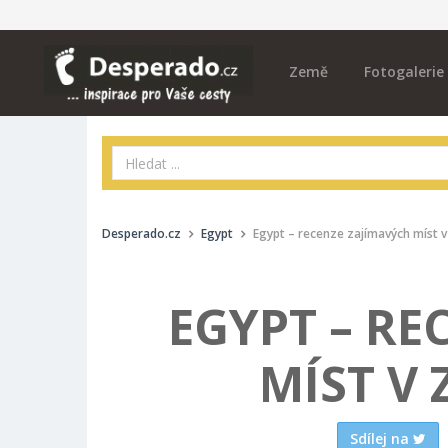
Země
Fotogalerie
Desperado.cz
Egypt
Egypt – recenze zajímavých míst 
EGYPT – RE
MÍST V
Sdílej na