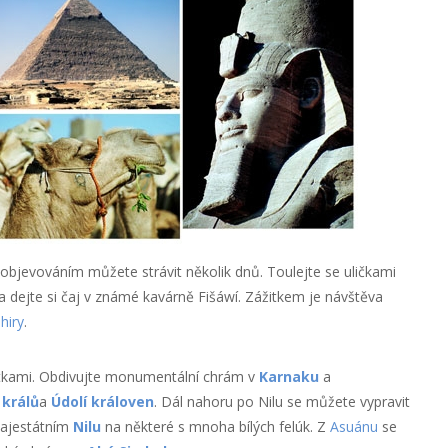
bjevováním můžete strávit několik dnů. Toulejte se uličkami
 a dejte si čaj v známé kavárně Fišáwí. Zážitkem je návštěva
hiry
.
kami. Obdivujte monumentální chrám v
Karnaku
a
 králů
a
Údolí královen
. Dál nahoru po Nilu se můžete vypravit
majestátním
Nilu
na některé s mnoha bílých felúk. Z
Asuánu
se