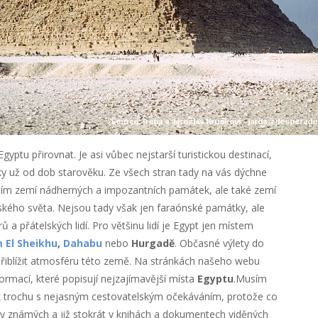
gyptu přirovnat. Je asi vůbec nejstarší turistickou destinací,
y už od dob starověku. Ze všech stran tady na vás dýchne
ším zemí nádherných a impozantních památek, ale také zemí
kého světa. Nejsou tady však jen faraónské památky, ale
a přátelských lidí. Pro většinu lidí je Egypt jen místem
 El Sheikhu
,
Dahabu
nebo
Hurgadě
. Občasné výlety do
iblížit atmosféru této země. Na stránkách našeho webu
ormací, které popisují nejzajímavější místa
Egyptu
.Musím
ak trochu s nejasným cestovatelským očekáváním, protože co
y známých a již stokrát v knihách a dokumentech viděných