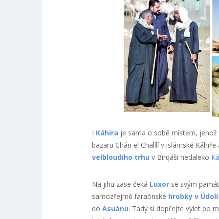
I
Káhira
je sama o sobě místem, jehož o
bazaru Chán el Chalílí v islámské Káhiře
velbloudího trhu
v Birqáši nedaleko
Ká
Na jihu zase čeká
Luxor
se svým památ
samozřejmě faraónské
hrobky v Údolí
do
Asuánu
. Tady si dopřejte výlet po 