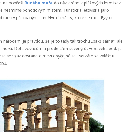
e na pobřeží
Rudého moře
do některého z plážových letovisek.
 je nesmírně pohodovým místem. Turistická letoviska jako
 turisty přecpanými „umělými“ městy, které se moc Egyptu
národem. Je pravdou, že je to tady tak trochu „bakšišárna“, ale
m horší. Dohazovačům a prodejcům suvenýrů, voňavek apod. je
okud se však dostanete mezi obyčejné lidi, setkáte se zvlášť u
obu.