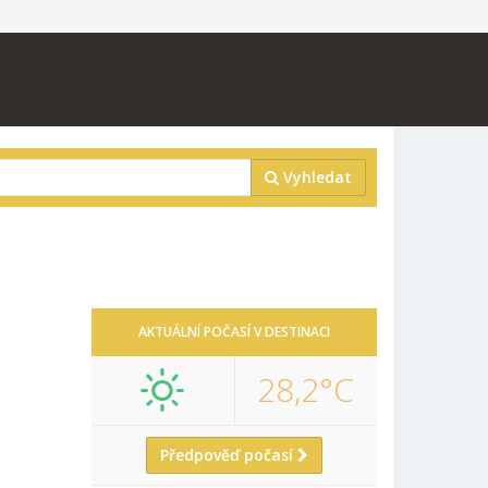
Vyhledat
AKTUÁLNÍ POČASÍ V DESTINACI
28,2°C
Předpověď počasí