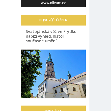
NEJNOVĚJŠÍ ČLÁNEK
Svatojánská věž ve Frýdku
nabízí výhled, historii i
současné umění
KAM DÁLE?