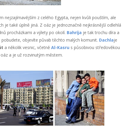
m nejzajímavějším z celého Egypta, nejen kvůli pouštím, ale
 je také úplně jiná. Z oáz je jednoznačně nejkrásnější odlehlá
 dnů procházkami a výlety po okolí.
Bahríja
je tak trochu díra a
íli pobudete, objevíte půvab těchto malých komunit.
Dachla
je
út
a několik vesnic, včetně
Al-Kasru
s působivou středověkou
z oáz a je už rozvinutým městem.