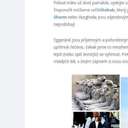
Pokud máte už dost památek, vydejte s
Doporučit můžeme určitě
Dahab
, který
Sharm
nebo Hurghada jsou zájezdovými
nepodobají.
Egypťané jsou příjemným a pohostinným 
upřímně řečeno, čekali jsme to mnohe
lepší (nebo spíš levnější) se vyhnout. P
mladých lidí, s živým zájmem o svou os