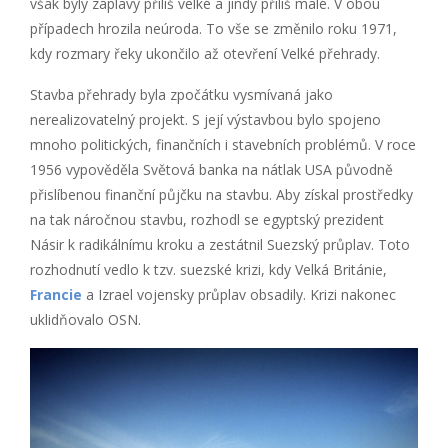
však byly záplavy příliš velké a jindy příliš malé. V obou
případech hrozila neúroda. To vše se změnilo roku 1971,
kdy rozmary řeky ukončilo až otevření Velké přehrady.
Stavba přehrady byla zpočátku vysmívaná jako
nerealizovatelný projekt. S její výstavbou bylo spojeno
mnoho politických, finančních i stavebních problémů. V roce
1956 vypověděla Světová banka na nátlak USA původně
přislíbenou finanční půjčku na stavbu. Aby získal prostředky
na tak náročnou stavbu, rozhodl se egyptský prezident
Násir k radikálnímu kroku a zestátnil Suezský průplav. Toto
rozhodnutí vedlo k tzv. suezské krizi, kdy Velká Británie,
Francie
a Izrael vojensky průplav obsadily. Krizi nakonec
uklidňovalo OSN.