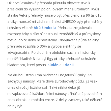
Už první asuánská přehrada přinutila obyvatelstvo k
přesídlení do vyšších poloh, ovšem méně úrodných. Kvůli
stavbě Velké přehrady muselo být přesídleno asi 90 tisíc lidí
a díky monstrózní záchranné akci UNESCO byly přemístěny
i chrámy včetně
Abú Simbelu
. Přehrada zregulovala
rozmary řeky a díky ní nastoupil zemědělský a průmyslový
rozvoj do té doby nemyslitelný. Obdělávaná půda se díky
přehradě rozšířila o 30% a výroba elektřiny se
zdvojnásobila. Po dlouhém obdobím sucha a historicky
nejnižší hladině
Nilu
, byl
Egypt
díky přehradě uchráněn
hladomoru, který postihl
Súdán
a
Etiopii
.
Na druhou stranu má přehrada i negativní účinky. Zdi
zachycují nánosy, které dříve zúrodňovaly půdu, jíž však
dnes ohrožují ložiska soli. Také nilská delta již
nezaplavovaná každoročními nánosy přinášené povodněmi
dnes ohrožuje mořská eroze. Z delty vymizely také některé
druhy ryb.