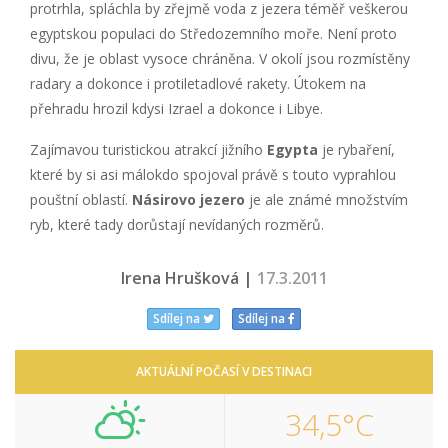
protrhla, spláchla by zřejmě voda z jezera téměř veškerou
egyptskou populaci do Středozemního moře. Není proto
divu, že je oblast vysoce chráněna. V okolí jsou rozmístěny
radary a dokonce i protiletadlové rakety. Útokem na
přehradu hrozil kdysi Izrael a dokonce i Libye.
Zajímavou turistickou atrakcí jižního
Egypta
je rybaření,
které by si asi málokdo spojoval právě s touto vyprahlou
pouštní oblastí.
Násirovo jezero
je ale známé množstvím
ryb, které tady dorůstají nevídaných rozměrů.
Irena Hrušková |
17.3.2011
Sdílej na
Sdílej na
AKTUÁLNÍ POČASÍ V DESTINACI
34,5°C