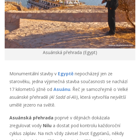
Asuánská přehrada (Egypt)
Monumentální stavby v
Egyptě
nepocházejí jen ze
starověku, jedna výjimečná stavba současnosti se nachází
17 kilometrů jižně od
Asuánu
. Řeč je samozřejmě o Velké
asuánské přehradě
(Al Sadd al-Ali)
, která vytvořila největší
umělé jezero na světě.
Asuánská přehrada
poprvé v dějinách dokázala
zregulovat vody
Nilu
a dostat pod kontrolu každoroční
cyklus záplav. Na nich vždy závisel život Egypťanů, někdy