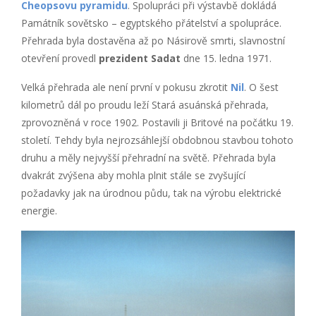
Cheopsovu pyramidu
. Spolupráci při výstavbě dokládá
Památník sovětsko – egyptského přátelství a spolupráce.
Přehrada byla dostavěna až po Násirově smrti, slavnostní
otevření provedl
prezident Sadat
dne 15. ledna 1971.
Velká přehrada ale není první v pokusu zkrotit
Nil
. O šest
kilometrů dál po proudu leží Stará asuánská přehrada,
zprovozněná v roce 1902. Postavili ji Britové na počátku 19.
století. Tehdy byla nejrozsáhlejší obdobnou stavbou tohoto
druhu a měly nejvyšší přehradní na světě. Přehrada byla
dvakrát zvýšena aby mohla plnit stále se zvyšující
požadavky jak na úrodnou půdu, tak na výrobu elektrické
energie.