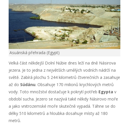
Asuánská přehrada (Egypt)
Velká část někdejší Dolní Núbie dnes leží na dně Násirova
jezera. Je to jedna z největších umělých vodních nádrží na
světě. Zabírá plochu 5 244 kilometrů čtverečních a zasahuje
až do
Súdánu
. Obsahuje 170 milionů krychlových metrů
vody. Toto množství dostačuje k pokrytí potřeb
Egypta
v
období sucha. Jezero se nazývá také někdy Násirovo moře
a jako vnitrozemské moře skutečně vypadá. Táhne se do
délky 510 kilometrů a hloubka dosahuje místy až 180
metrů.