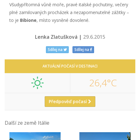
Všudypřítomná vůně moře, pravé italské pochutiny, večery
plné zamilovaných procházek a nezapomenutelné zážitky –
to je
Bibione
, místo vysněné dovolené.
Lenka Zlatušková |
29.6.2015
Sdílej na
Sdílej na
AKTUÁLNÍ POČASÍ V DESTINACI
26,4°C
Předpověď počasí
Další ze země Itálie