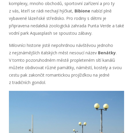
komplexy, mnoho obchodů, sportovní zařízení a pro ty
z vás, kteří se rádi nechají hýčkat,
Bibione
nabízí plně
vybavené lázeňské středisko. Pro rodiny s dětmi je
připravena nedaleká zoologická zahrada Punta Verde a také
vodní park Aquasplash se spoustou zábavy.
Milovníci historie jistě nepohrdnou návštěvou jednoho
z nejznámějších italských měst nesoucí název
Benátky
.
V tomto pozoruhodném městě propleteném sítí kanálů
můžete obdivovat různé památky, náměstí, kostely a svou
cestu pak zakončit romantickou projížďkou na jedné
z tradičních gondol.