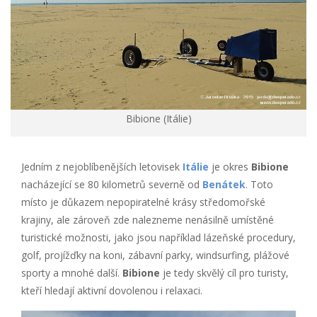
Bibione (Itálie)
Jedním z nejoblíbenějších letovisek
Itálie
je okres
Bibione
nacházející se 80 kilometrů severně od
Benátek
. Toto
místo je důkazem nepopiratelné krásy středomořské
krajiny, ale zároveň zde nalezneme nenásilně umístěné
turistické možnosti, jako jsou například lázeňské procedury,
golf, projížďky na koni, zábavní parky, windsurfing, plážové
sporty a mnohé další.
Bibione
je tedy skvělý cíl pro turisty,
kteří hledají aktivní dovolenou i relaxaci.