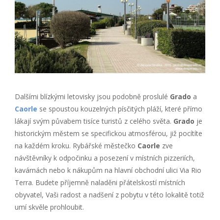
Dalšími blízkými letovisky jsou podobně proslulé
Grado
a
Caorle
se spoustou kouzelných písčitých pláží, které přímo
lákají svým půvabem tisíce turistů z celého světa.
Grado
je
historickým městem se specifickou atmosférou, již pocítíte
na každém kroku. Rybářské městečko
Caorle
zve
návštěvníky k odpočinku a posezení v místních pizzeriích,
kavárnách nebo k nákupům na hlavní obchodní ulici Via Rio
Terra. Budete příjemně naladěni přátelskostí místních
obyvatel, Vaši radost a nadšení z pobytu v této lokalitě totiž
umí skvěle prohloubit.