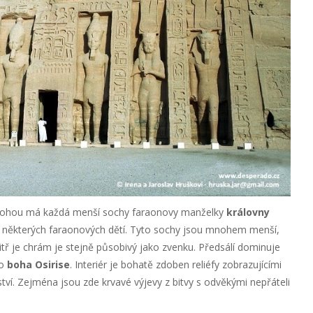
nohou má každá menší sochy faraonovy manželky
královny
 některých faraonových dětí. Tyto sochy jsou mnohem menší,
vnitř je chrám je stejně působivý jako zvenku. Předsálí dominuje
ko
boha Osirise
. Interiér je bohatě zdoben reliéfy zobrazujícími
ství. Zejména jsou zde krvavé výjevy z bitvy s odvěkými nepřáteli