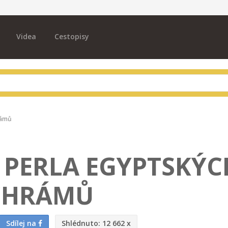
Videa
Cestopisy
rámů
- PERLA EGYPTSKÝC
CHRÁMŮ
Sdílej na
Shlédnuto:
12 662 x