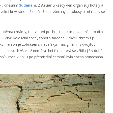
bii, dnešním
Súdánem
. Z
Asuánu
každý den organizují hotely a
velmi brzy ráno, už o půl třetí a všechny autobusy a minibusy se
d oběma chrámy, teprve teď pochopíte jak impozantní je to dílo.
jí čtyři kolosální sochy tohoto faraona. Průčelí chrámu je
u. Faraon je zobrazen s vladařskými insigniemi, s dvojitou
edna ze soch však již nemá vrchní část, která se zřítila již v době
sní v roce 27 n.l. I po přemístění chrámů byla socha ponechána