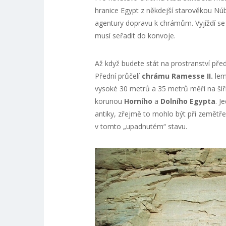
hranice Egypt z někdejší starověkou Nú
agentury dopravu k chrámům. Vyjíždí se 
musí seřadit do konvoje.
Až když budete stát na prostranství pře
Přední průčelí
chrámu Ramesse II.
lemu
vysoké 30 metrů a 35 metrů měří na šířk
korunou
Horního
a
Dolního Egypta
. J
antiky, zřejmě to mohlo být při zemětře
v tomto „upadnutém“ stavu.