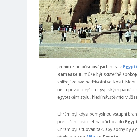
Jedním z nejpůsobivějších míst v
Egypt
Ramesse II.
může být skutečně spokoje
shlížejí ze své nadživotní velikosti. Mo
nejimpozantnějších egyptských památek
egyptském stylu, hledí návštěvníci v úž
Chrám byl kdysi pomyslnou vstupní bra
před třemi tisíci let na příchozí do
Egyp
Chrám byl situován tak, aby sochy byly o
připlouvaly po
Nilu
do
Egypta
.