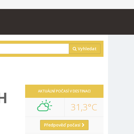
Vyhledat
H
AKTUÁLNÍ POČASÍ V DESTINACI
31,3°C
Předpověď počasí