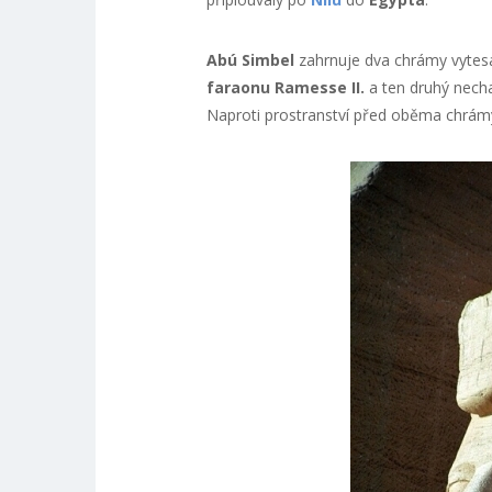
Abú Simbel
zahrnuje dva chrámy vytesan
faraonu Ramesse II.
a ten druhý necha
Naproti prostranství před oběma chrámy