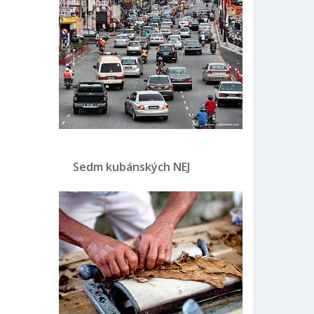
Sedm kubánských NEJ