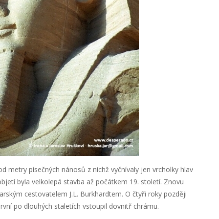
od metry písečných nánosů z nichž vyčnívaly jen vrcholky hlav
jetí byla velkolepá stavba až počátkem 19. století. Znovu
rským cestovatelem J.L. Burkhardtem. O čtyři roky později
první po dlouhých staletích vstoupil dovnitř chrámu.