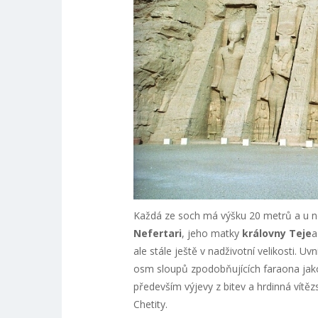
Každá ze soch má výšku 20 metrů a u 
Nefertari
, jeho matky
královny Teje
a
ale stále ještě v nadživotní velikosti. U
osm sloupů zpodobňujících faraona ja
především výjevy z bitev a hrdinná vítěz
Chetity.