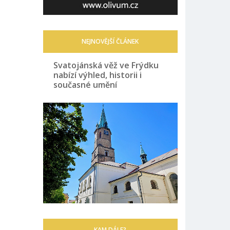
NEJNOVĚJŠÍ ČLÁNEK
Svatojánská věž ve Frýdku
nabízí výhled, historii i
současné umění
KAM DÁLE?