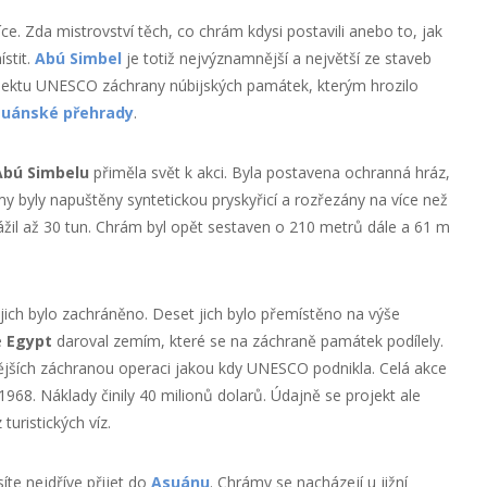
ce. Zda mistrovství těch, co chrám kdysi postavili anebo to, jak
stit.
Abú Simbel
je totiž nejvýznamnější a největší ze staveb
ektu UNESCO záchrany núbijských památek, kterým hrozilo
suánské přehrady
.
Abú Simbelu
přiměla svět k akci. Byla postavena ochranná hráz,
y byly napuštěny syntetickou pryskyřicí a rozřezány na více než
vážil až 30 tun. Chrám byl opět sestaven o 210 metrů dále a 61 m
 jich bylo zachráněno. Deset jich bylo přemístěno na výše
e
Egypt
daroval zemím, které se na záchraně památek podílely.
pějších záchranou operaci jakou kdy UNESCO podnikla. Celá akce
1968. Náklady činily 40 milionů dolarů. Údajně se projekt ale
 turistických víz.
te nejdříve přijet do
Asuánu
. Chrámy se nacházejí u jižní