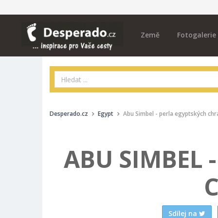
Země
Fotogalerie
Desperado.cz
Egypt
Abu Simbel - perla egyptských ch
ABU SIMBEL 
Sdílej na