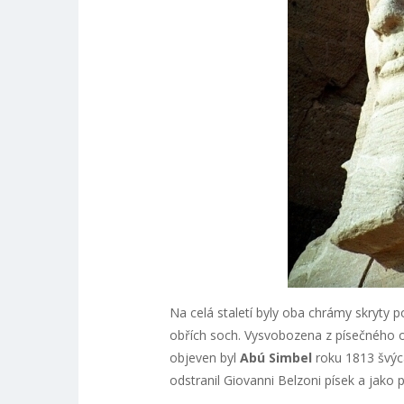
Na celá staletí byly oba chrámy skryty p
obřích soch. Vysvobozena z písečného ob
objeven byl
Abú Simbel
roku 1813 švýca
odstranil Giovanni Belzoni písek a jako 