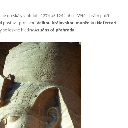
é do skály v období 1274 až 1244 př.n.l. Větší chrám patří
l postavit pro svou
Velkou královskou manželku Nefertari
.
 se leskne hladina
Asuánské přehrady
.