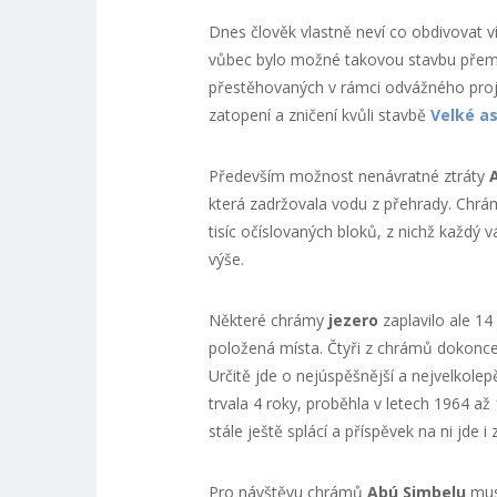
Dnes člověk vlastně neví co obdivovat ví
vůbec bylo možné takovou stavbu přemí
přestěhovaných v rámci odvážného proj
zatopení a zničení kvůli stavbě
Velké a
Především možnost nenávratné ztráty
která zadržovala vodu z přehrady. Chrám
tisíc očíslovaných bloků, z nichž každý 
výše.
Některé chrámy
jezero
zaplavilo ale 14
položená místa. Čtyři z chrámů dokonc
Určitě jde o nejúspěšnější a nejvelkole
trvala 4 roky, proběhla v letech 1964 až 
stále ještě splácí a příspěvek na ni jde i z
Pro návštěvu chrámů
Abú Simbelu
musí