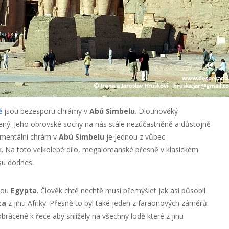
ě
jsou bezesporu chrámy v
Abú Simbelu
. Dlouhověký
ný. Jeho obrovské sochy na nás stále nezúčastněně a důstojně
numentální chrám v
Abú Simbelu
je jednou z vůbec
. Na toto velkolepé dílo, megalomanské přesně v klasickém
asu dodnes.
nou
Egypta
. Člověk chtě nechtě musí přemýšlet jak asi působil
ta
z jihu Afriky. Přesně to byl také jeden z faraonových záměrů.
brácené k řece aby shlížely na všechny lodě které z jihu