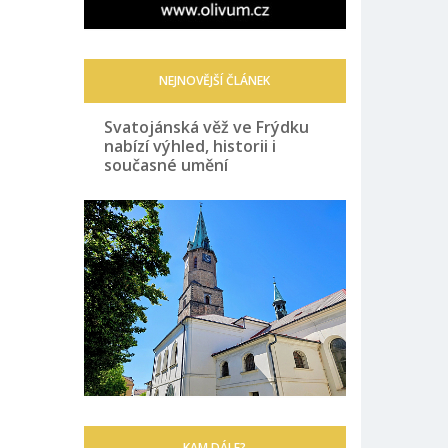
NEJNOVĚJŠÍ ČLÁNEK
Svatojánská věž ve Frýdku
nabízí výhled, historii i
současné umění
KAM DÁLE?