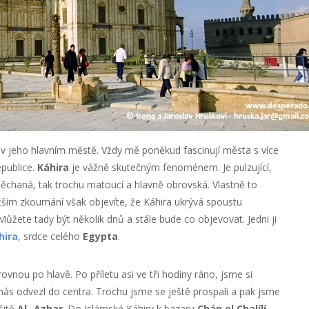
 v jeho hlavním městě. Vždy mě poněkud fascinují města s více
republice.
Káhira
je vážně skutečným fenoménem. Je pulzující,
spěchaná, tak trochu matoucí a hlavně obrovská. Vlastně to
žším zkoumání však objevíte, že Káhira ukrývá spoustu
 Můžete tady být několik dnů a stále bude co objevovat. Jedni ji
hira
, srdce celého
Egypta
.
 rovnou po hlavě. Po příletu asi ve tři hodiny ráno, jsme si
 nás odvezl do centra. Trochu jsme se ještě prospali a pak jsme
šitě
Al- Azhar
. Do Islámské Káhiry k bazaru
Chán el Chalílí