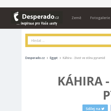
Země
Fotogalerie
Desperado.cz
Egypt
Káhira - život ve stínu pyramid
KÁHIRA -
P
Sdílej na