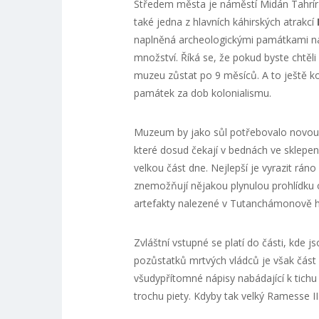
Středem města je náměstí Midán Tahrír 
také jedna z hlavních káhirských atrakcí
naplněná archeologickými památkami na 
množství. Říká se, že pokud byste chtěl
muzeu zůstat po 9 měsíců. A to ještě 
památek za dob kolonialismu.
Muzeum by jako sůl potřebovalo novou 
které dosud čekají v bednách ve sklepení
velkou část dne. Nejlepší je vyrazit rán
znemožňují nějakou plynulou prohlídku o
artefakty nalezené v Tutanchámonově h
Zvláštní vstupné se platí do části, kde 
pozůstatků mrtvých vládců je však část 
všudypřítomné nápisy nabádající k tich
trochu piety. Kdyby tak velký Ramesse II