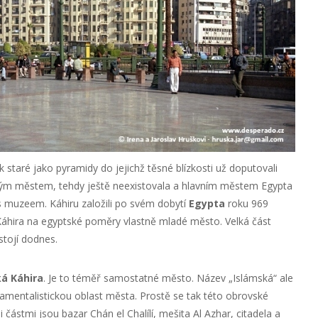
k staré jako pyramidy do jejichž těsné blízkosti už doputovali
nským městem, tehdy ještě neexistovala a hlavním městem Egypta
í s muzeem. Káhiru založili po svém dobytí
Egypta
roku 969
je Káhira na egyptské poměry vlastně mladé město. Velká část
stojí dodnes.
á Káhira
. Je to téměř samostatné město. Název „Islámská“ ale
mentalistickou oblast města. Prostě se tak této obrovské
i částmi jsou bazar Chán el Chalílí, mešita Al Azhar, citadela a