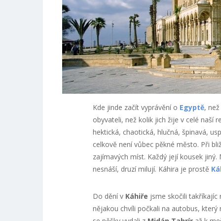
Kde jinde začít vyprávění o
Egyptě
, než
obyvateli, než kolik jich žije v celé naší 
hektická, chaotická, hlučná, špinavá, u
celkově není vůbec pěkné město. Při bli
zajímavých míst. Každý její kousek jiný.
nesnáší, druzí milují. Káhira je prostě
Ká
Do dění v
Káhiře
jsme skočili takříkajíc
nějakou chvíli počkali na autobus, který
se pěšky vydali z
Midán Tahrír
až k me