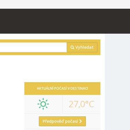
Vyhledat
AKTUÁLNÍ POČASÍ V DESTINACI
27,0°C
Předpověď počasí