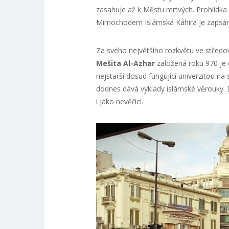
zasahuje až k Městu mrtvých. Prohlídka v
Mimochodem Islámská Káhira je zapsán
Za svého největšího rozkvětu ve střed
Mešita Al-Azhar
založená roku 970 je 
nejstarší dosud fungující univerzitou na 
dodnes dává výklady islámské věrouky. 
i jako nevěřící.