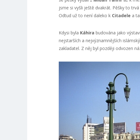
jsme si vyšli ještě dvakrát. Pěšky to tr
Odtud už to není daleko k
Citadele
a ta
Kdysi byla
Káhira
budována jako výstavn
nejstarších a nejvýznamnějších islámsk
zakladatel. Z něj byl později odvozen n