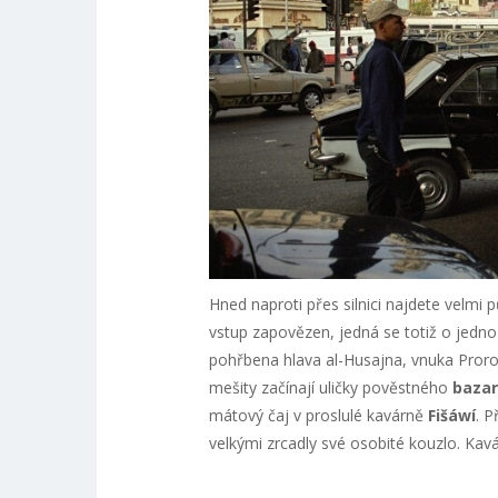
Hned naproti přes silnici najdete velmi
vstup zapovězen, jedná se totiž o jedno 
pohřbena hlava al-Husajna, vnuka Prorok
mešity začínají uličky pověstného
bazar
mátový čaj v proslulé kavárně
Fišáwí
. P
velkými zrcadly své osobité kouzlo. Kavár