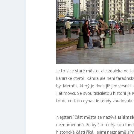
Je to sice staré město, ale zdaleka ne ta
káhirské čtvrtě. Káhira ale není faraó
byl Memfis, který je dnes již jen vesnic
Fátimovci. Se svou tisíciletou historií 
toho, co tato dynastie tehdy zbudovala 
Nejstarší část města se nazývá
Islámsk
neznamenaná, že by šlo o nějakou funda
historické části říká. Jejími nejznámějším