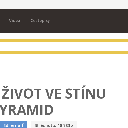
Videa
Cestopisy
 ŽIVOT VE STÍNU
YRAMID
Sdílej na
Shlédnuto:
10 783 x