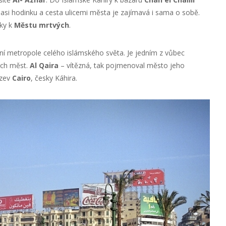
vá asi hodinku a cesta ulicemi města je zajímavá i sama o sobě.
ky k
Městu mrtvých
.
í metropole celého islámského světa. Je jedním z vůbec
ých měst.
Al Qaira
– vítězná, tak pojmenoval město jeho
ázev
Cairo
, česky Káhira.