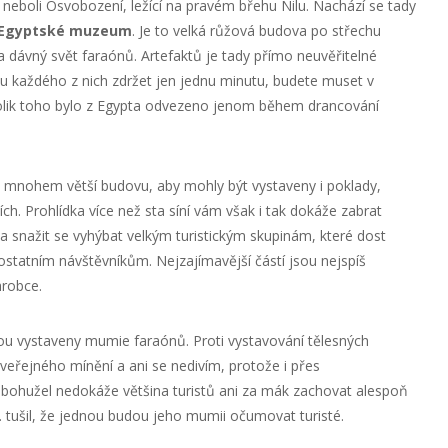
neboli Osvobození, ležící na pravém břehu Nilu. Nachází se tady
Egyptské muzeum
. Je to velká růžová budova po střechu
dávný svět faraónů. Artefaktů je tady přímo neuvěřitelné
i u každého z nich zdržet jen jednu minutu, budete muset v
kolik toho bylo z Egypta odvezeno jenom během drancování
mnohem větší budovu, aby mohly být vystaveny i poklady,
ch. Prohlídka více než sta síní vám však i tak dokáže zabrat
o a snažit se vyhýbat velkým turistickým skupinám, které dost
statním návštěvníkům. Nejzajímavější částí jsou nejspíš
robce.
jsou vystaveny mumie faraónů. Proti vystavování tělesných
veřejného mínění a ani se nedivím, protože i přes
u bohužel nedokáže většina turistů ani za mák zachovat alespoň
. tušil, že jednou budou jeho mumii očumovat turisté.