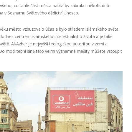
šeho, co tahle část města nabízí by zabrala i několik dnů.
a v Seznamu Světového dědictví Unesco.
ověku město vzbuzovalo úžas a bylo středem islámského světa.
dodnes centrem islámského intelektuálního života a je také
světě. Al-Azhar je nejvyšší teologickou autoritou v zemi a
Do modlitební síně této velmi významné mešity můžete vstoupit