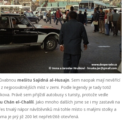
 půvabnou
mešitu Sajidná al-Husajn
. Sem naopak mají nevěřící
z nejposvátnějších míst v zemi. Podle legendy je tady totiž
ova. Právě sem přijíždí autobusy s turisty, protože vedle
u Chán el-Chalílí
. Jako mnoho dalších jsme se i my zastavili na
řes trvalý nápor návštěvníků má tohle místo s malými stolky a
na je prý již 200 let nepřetržitě otevřená.