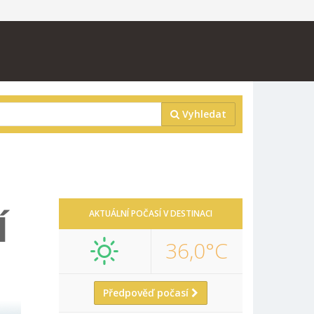
Vyhledat
Í
AKTUÁLNÍ POČASÍ V DESTINACI
36,0°C
Předpověď počasí