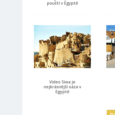
pouští v Egyptě
Video Siwa je
nejkrásnější oáza v
Egyptě
Pr