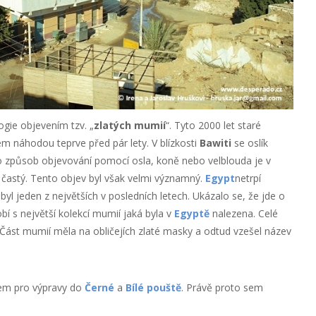
gie objevením tzv. „
zlatých mumií
“. Tyto 2000 let staré
 náhodou teprve před pár lety. V blízkosti
Bawiti
se oslík
to způsob objevování pomocí osla, koně nebo velblouda je v
častý. Tento objev byl však velmi významný.
Egypt
netrpí
yl jeden z největších v posledních letech. Ukázalo se, že jde o
í s největší kolekcí mumií jaká byla v
Egyptě
nalezena. Celé
Část mumií měla na obličejích zlaté masky a odtud vzešel název
em pro výpravy do
Černé
a
Bílé pouště
. Právě proto sem