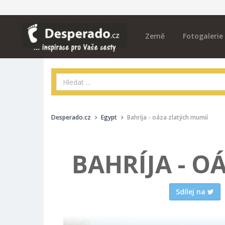
Země
Fotogalerie
Desperado.cz
Egypt
Bahríja - oáza zlatých mumií
BAHRÍJA - O
Sdílej na