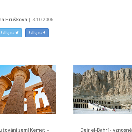
na Hrušková |
3.10.2006
Sdílej na
Sdílej na
utování zemí Kemet –
Deir el-Bahrí - vznosné