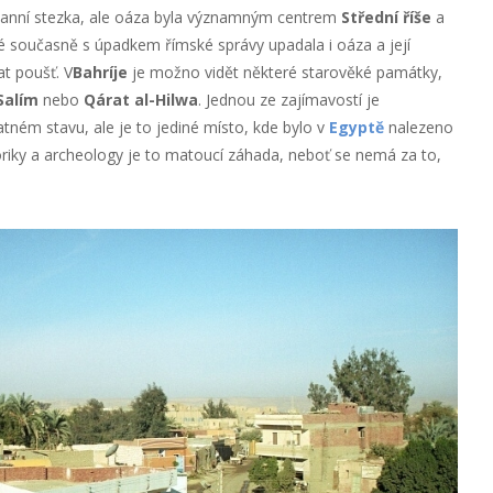
vanní stezka, ale oáza byla významným centrem
Střední říše
a
té současně s úpadkem římské správy upadala i oáza a její
t poušť. V
Bahríje
je možno vidět některé starověké památky,
Salím
nebo
Qárat al-Hilwa
. Jednou ze zajímavostí je
patném stavu, ale je to jediné místo, kde bylo v
Egyptě
nalezeno
oriky a archeology je to matoucí záhada, neboť se nemá za to,