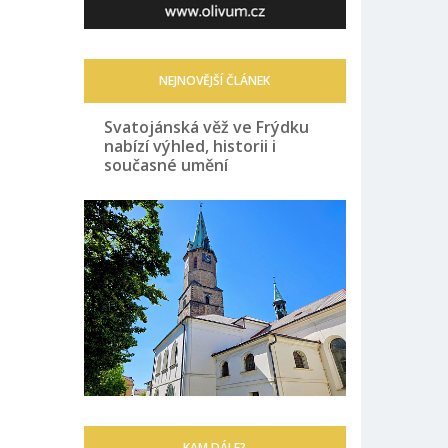
NEJNOVĚJŠÍ ČLÁNEK
Svatojánská věž ve Frýdku
nabízí výhled, historii i
současné umění
KAM DÁLE?