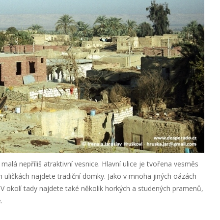
o malá nepříliš atraktivní vesnice. Hlavní ulice je tvořena vesměs
 uličkách najdete tradiční domky. Jako v mnoha jiných oázách
 V okolí tady najdete také několik horkých a studených pramenů,
.