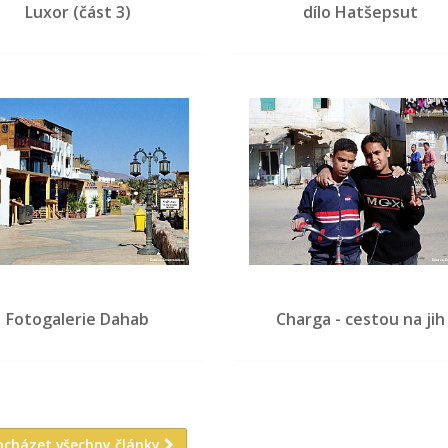
Luxor (část 3)
dílo Hatšepsut
Fotogalerie Dahab
Charga - cestou na jih
ocházet všechny články