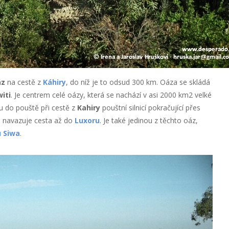
áz
na cestě z
Káhiry
, do níž je to odsud 300 km. Oáza se skládá
iti
. Je centrem celé oázy, která se nachází v asi 2000 km2 velké
ou do pouště při cestě z
Kahiry
pouštní silnicí pokračující přes
d navazuje cesta až do
Luxoru
. Je také jedinou z těchto oáz,
 Siwa
.