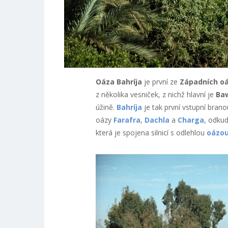
Oáza Bahríja
je první ze
Západních o
z několika vesniček, z nichž hlavní je
Baw
úžině.
Bahríja
je tak první vstupní bran
oázy
Farafra
,
Dachla
a
Charga
, odku
která je spojena silnicí s odlehlou
oázou