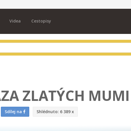
Videa
Cestopisy
ÁZA ZLATÝCH MUMI
Sdílej na
Shlédnuto:
6 389 x