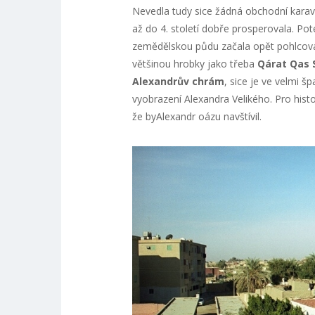
Nevedla tudy sice žádná obchodní kara
až do 4. století dobře prosperovala. Po
zemědělskou půdu začala opět pohlcova
většinou hrobky jako třeba
Qárat Qas 
Alexandrův chrám
, sice je ve velmi š
vyobrazení Alexandra Velikého. Pro hist
že byAlexandr oázu navštívil.