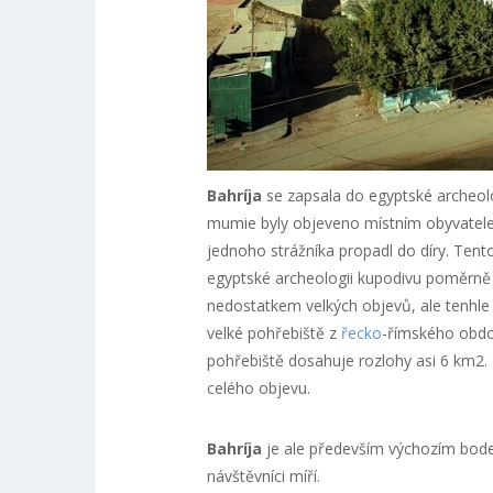
Bahríja
se zapsala do egyptské archeolo
mumie byly objeveno místním obyvatelem
jednoho strážníka propadl do díry. Ten
egyptské archeologii kupodivu poměrně 
nedostatkem velkých objevů, ale tenhle b
velké pohřebiště z
řecko
-římského obdob
pohřebiště dosahuje rozlohy asi 6 km2. 
celého objevu.
Bahríja
je ale především výchozím bod
návštěvníci míří.