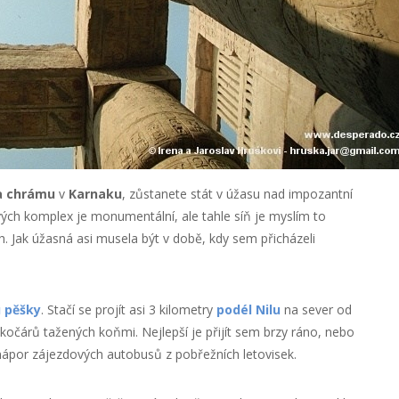
 chrámu
v
Karnaku
, zůstanete stát v úžasu nad impozantní
ých komplex je monumentální, ale tahle síň je myslím to
tích. Jak úžasná asi musela být v době, kdy sem přicházeli
 pěšky
. Stačí se projít asi 3 kilometry
podél Nilu
na sever od
kočárů tažených koňmi. Nejlepší je přijít sem brzy ráno, nebo
ápor zájezdových autobusů z pobřežních letovisek.