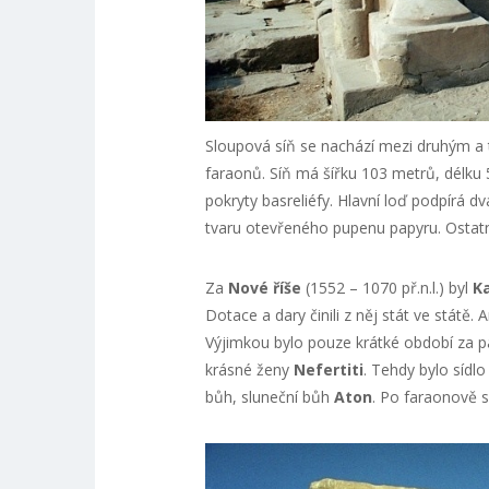
Sloupová síň se nachází mezi druhým a 
faraonů. Síň má šířku 103 metrů, délku
pokryty basreliéfy. Hlavní loď podpírá d
tvaru otevřeného pupenu papyru. Ostatn
Za
Nové říše
(1552 – 1070 př.n.l.) byl
K
Dotace a dary činili z něj stát ve státě.
Výjimkou bylo pouze krátké období za 
krásné ženy
Nefertiti
. Tehdy bylo sídl
bůh, sluneční bůh
Aton
. Po faraonově s