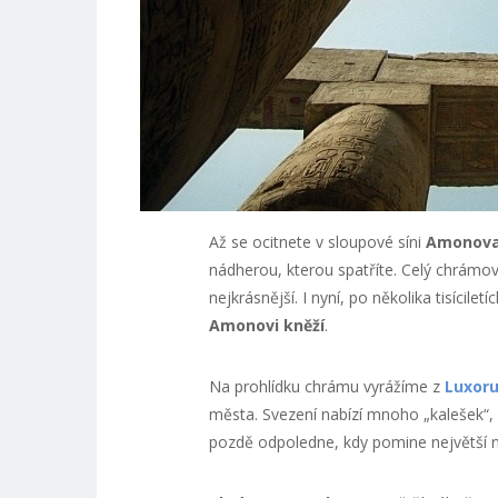
Až se ocitnete v sloupové síni
Amonova
nádherou, kterou spatříte. Celý chrámov
nejkrásnější. I nyní, po několika tisícile
Amonovi kněží
.
Na prohlídku chrámu vyrážíme z
Luxoru
města. Svezení nabízí mnoho „kalešek“, 
pozdě odpoledne, kdy pomine největší n