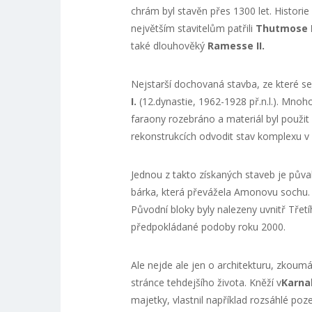
chrám byl stavěn přes 1300 let. Histori
největším stavitelům patřili
Thutmose I
také dlouhověký
Ramesse II.
Nejstarší dochovaná stavba, ze které s
I.
(12.dynastie, 1962-1928 př.n.l.). Mno
faraony rozebráno a materiál byl použi
rekonstrukcích odvodit stav komplexu v
Jednou z takto získaných staveb je pův
bárka, která převážela Amonovu sochu
Původní bloky byly nalezeny uvnitř Třet
předpokládané podoby roku 2000.
Ale nejde ale jen o architekturu, zkou
stránce tehdejšího života. Kněží v
Karna
majetky, vlastnil například rozsáhlé poze