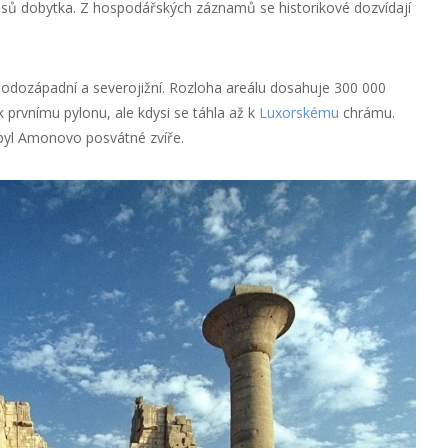
kusů dobytka. Z hospodářských záznamů se historikové dozvídají
odozápadní a severojižní. Rozloha areálu dosahuje 300 000
k prvnímu pylonu, ale kdysi se táhla až k
Luxorskému
chrámu.
 byl Amonovo posvátné zvíře.