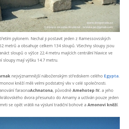
třetím pylonem. Nechal ji postavit jeden z Ramessovsských
 52 metrů a obsahuje celkem 134 sloupů. Všechny sloupy jsou
vanáct sloupů o výšce 22.4 metru majících centrální hlavice ve
í sloupy mají výšku 14.7 metru.
arnak
nejvýznamnější náboženským střediskem celého
Egypta
.
 Amonovi kněží měli velmi podstatný vliv v celé společnosti.
panování faraona
Achnatona
, původně
Amehotep IV.
a jeho
o královského dvora přesunuto do Amarny a uctíván pouze jeden
mrti se opět vrátili na výsluní tradiční bohové a
Amonovi kněží
.