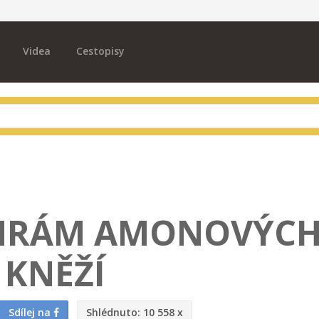
Videa
Cestopisy
CHRÁM AMONOVÝC
KNĚŽÍ
Sdílej na
Shlédnuto:
10 558 x