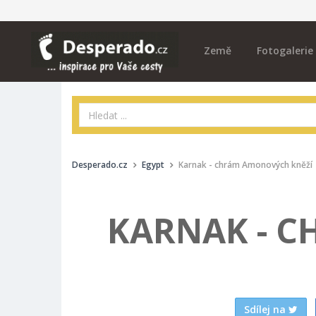
Země
Fotogalerie
Desperado.cz
Egypt
Karnak - chrám Amonových kněží
KARNAK - 
Sdílej na