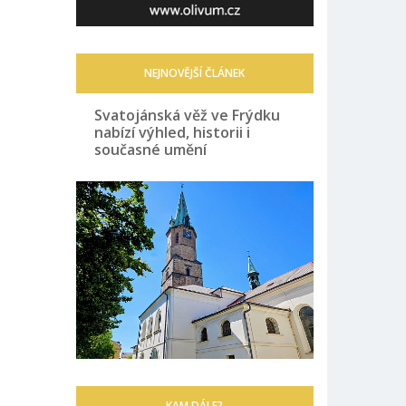
NEJNOVĚJŠÍ ČLÁNEK
Svatojánská věž ve Frýdku
nabízí výhled, historii i
současné umění
KAM DÁLE?