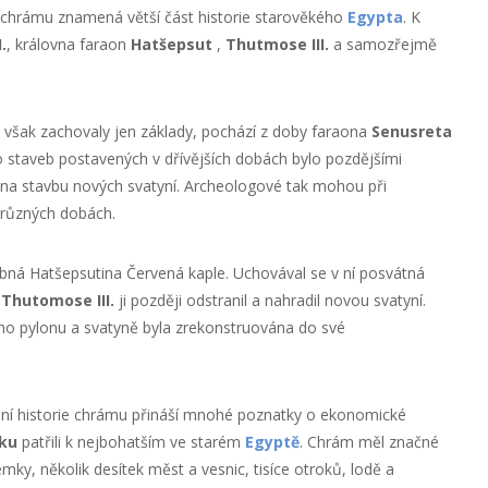
e chrámu znamená větší část historie starověkého
Egypta
. K
.
, královna faraon
Hatšepsut
,
Thutmose III.
a samozřejmě
e však zachovaly jen základy, pochází z doby faraona
Senusreta
ho staveb postavených v dřívějších dobách bylo pozdějšími
t na stavbu nových svatyní. Archeologové tak mohou při
 různých dobách.
abná Hatšepsutina Červená kaple. Uchovával se v ní posvátná
.
Thutomose III.
ji později odstranil a nahradil novou svatyní.
ího pylonu a svatyně byla zrekonstruována do své
mání historie chrámu přináší mnohé poznatky o ekonomické
ku
patřili k nejbohatším ve starém
Egyptě
. Chrám měl značné
mky, několik desítek měst a vesnic, tisíce otroků, lodě a