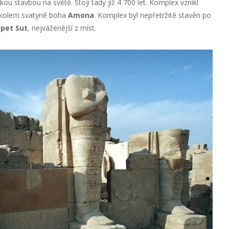
ou stavbou na světě. Stojí tady již 4 700 let. Komplex vznikl
 kolem svatyně boha
Amona
. Komplex byl nepřetržitě stavěn po
Ipet Sut
, nejváženější z míst.