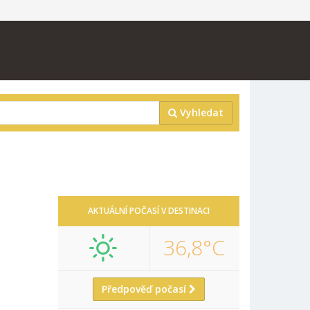
Vyhledat
H
AKTUÁLNÍ POČASÍ V DESTINACI
36,8°C
Předpověď počasí