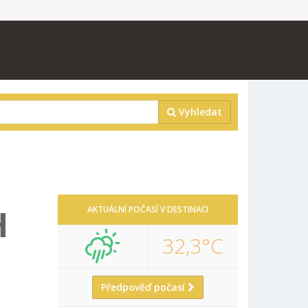
Vyhledat
H
AKTUÁLNÍ POČASÍ V DESTINACI
32,3°C
Předpověď počasí