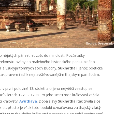
o nějakých pár set let zpět do minulosti. Pozůstatky
rekonstruovány do malebného historického parku, plného
hedi a všudypřítomných soch Buddhy.
Sukhothai
, jehož poetické
se tak právem řadí k nejnavštěvovanějším thajským památkám.
 první polovině 13. století a o jeho největší vzestup se
ucí v letech 1279 – 1298. Po jeho smrti moc království začala
í království
Ayuthaya
. Doba slávy
Sukhothai
tak trvala sice
0 let, přesto je však toto období označována za thajský
zlatý
 městem
thajského království a zanechalo po sobě sjednocený