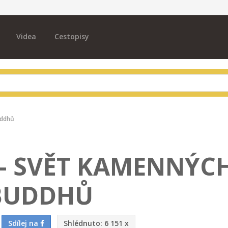
Videa
Cestopisy
uddhů
– SVĚT KAMENNÝC
BUDDHŮ
Sdílej na
Shlédnuto:
6 151 x