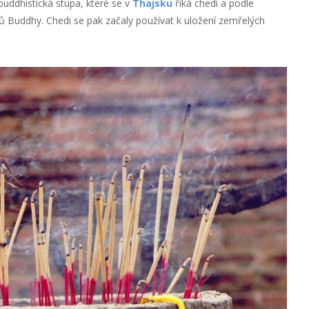
buddhistická stupa, které se v
Thajsku
říká chedi a podle
ů Buddhy. Chedi se pak začaly používat k uložení zemřelých