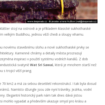
klášter stojí na ostrově a je příkladem klasické sukhothaiské
ím velkým Buddhou, jednou věží chedi a sloupy viharnu.
ému novému stavebnímu slohu a nové sukhothaiské prvky se
architektury. Kamenné chrámy a detaily města prozrazují
 zejména inspiraci v použití systému vodních kanálů. Z dob
induistická svatyně
Wat Sri Sawai
, která je mnohem starší než
 s trojicí věží prang.
še 70 km2 a má za sebou desetiletí rekonstrukcí. I tak byla dosud
rámů. Namísto džungle jsou zde nyní trávníky. Jezírka, vodní
ny. Elegantní historický park nám tak dnes dává jistou
ysi mohlo vypadat a především ukazuje smysl pro krásu a