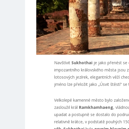
Navštívit
Sukhothai
je jako přenést se 
impozantního královského města jsou z
lotosových jezírek, elegantních věží c
jméno lze přeložit jako „Úsvit štěstí“ 
Velkolepé kamenné město bylo založeno v
zasloužil král
Ramkhamhaeng
, vládno
upadat a postupně se dostalo do područ
relativně krátce, v podstatě pouhých 15
věk
.
Sukhothai
bylo
prvním hlavním