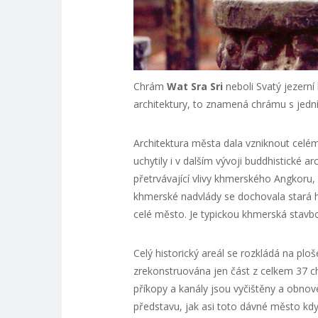
Chrám
Wat Sra Sri
neboli Svatý jezerní 
architektury, to znamená chrámu s jedn
Architektura města dala vzniknout cel
uchytily i v dalším vývoji buddhistické 
přetrvávající vlivy khmerského Angkoru,
khmerské nadvlády se dochovala stará h
celé město. Je typickou khmerská stavbou
Celý historický areál se rozkládá na plo
zrekonstruována jen část z celkem 37 ch
příkopy a kanály jsou vyčištěny a obnove
představu, jak asi toto dávné město kd