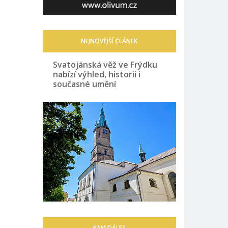
NEJNOVĚJŠÍ ČLÁNEK
Svatojánská věž ve Frýdku
nabízí výhled, historii i
současné umění
KAM DÁLE?