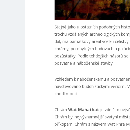
Stejně jako u ostatních podobných hist
trochu vzdálených archeologických komp
dál, má památkový areál vcelku celistv
chrámy, po obytných budovách a palácích
pozůstatky. Podle tehdejších názorů se t
posvátné a náboženské stavby.
Vzhledem k náboženskému a posvátném
navštěvováno buddhistickými věřícími. V
chodí modlit.
Chrám
Wat Mahathat
je zdejším nejv
Chrám byl nejvýznamnější svatyní města.
příkopem. Chrám s názvem Wat Phra Ma