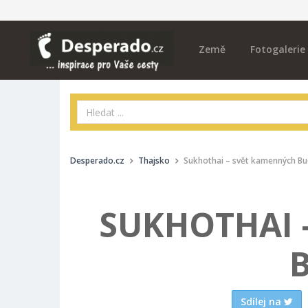
Země
Fotogalerie
Desperado.cz
Thajsko
Sukhothai – svět kamenných B
SUKHOTHAI 
Sdílej na