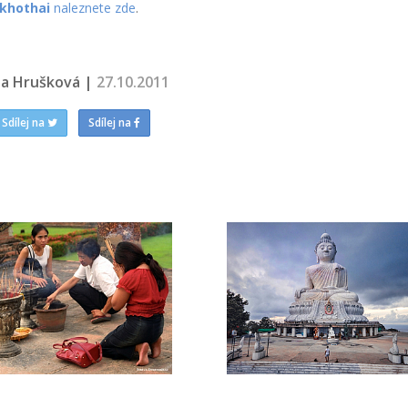
khothai
naleznete zde
.
na Hrušková |
27.10.2011
Sdílej na
Sdílej na