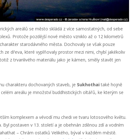
orických areálů se město skládá z více samostatných, od sebe
lexů. Protože pozdější nové město vzniklo až o 12 kilometrů
ý charakter starodávného města. Dochovaly se však pouze
 ze dřeva, které vyplňovaly prostor mezi nimi, chybí jakékoliv
otiž z trvanlivého materiálu jako je kámen, směly stavět jen
u charakteru dochovaných staveb, je
Sukhothai
také hojně
 celém areálu je množství buddhistických oltářů, ke kterým se
ětším komplexem a vévodí mu chedi ve tvaru lotosového květu.
 Byl postaven v 13. století a je obehnán zděnou zdí a vodním
hathat – Chrám ostatků Velikého, býval v každém městě.