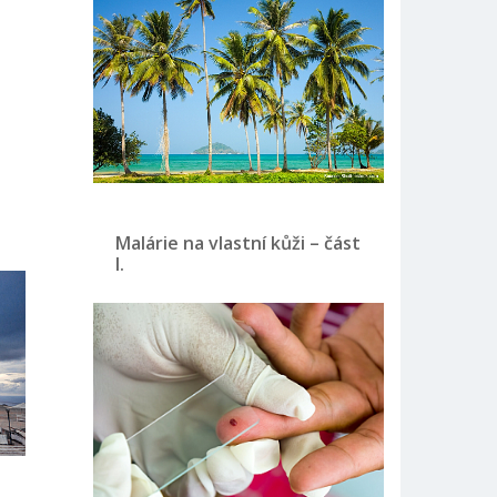
Malárie na vlastní kůži – část
I.