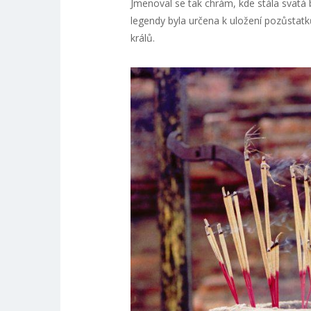
Jmenoval se tak chrám, kde stála svatá 
legendy byla určena k uložení pozůstatk
králů.