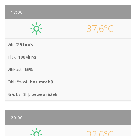
17:00
37,6°C
Vítr:
2.51m/s
Tlak:
1004hPa
Vlhkost:
15%
Oblačnost:
bez mraků
Srážky [3h]:
beze srážek
20:00
32,6°C