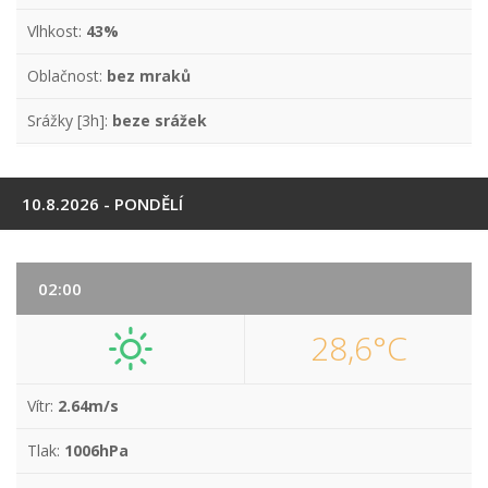
Vlhkost:
43%
Oblačnost:
bez mraků
Srážky [3h]:
beze srážek
10.8.2026 - PONDĚLÍ
02:00
28,6°C
Vítr:
2.64m/s
Tlak:
1006hPa