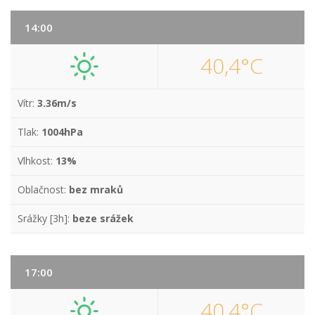
14:00
40,4°C
Vítr:
3.36m/s
Tlak:
1004hPa
Vlhkost:
13%
Oblačnost:
bez mraků
Srážky [3h]:
beze srážek
17:00
40,4°C