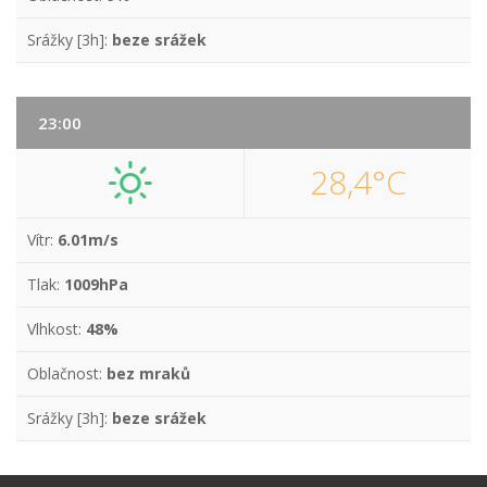
Srážky [3h]:
beze srážek
23:00
28,4°C
Vítr:
6.01m/s
Tlak:
1009hPa
Vlhkost:
48%
Oblačnost:
bez mraků
Srážky [3h]:
beze srážek