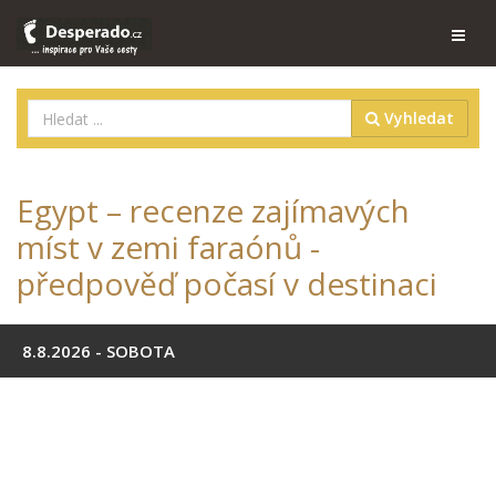
Vyhledat
Egypt – recenze zajímavých
míst v zemi faraónů -
předpověď počasí v destinaci
8.8.2026 - SOBOTA