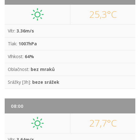
25,3°C
Vítr:
3.36m/s
Tlak:
1007hPa
Vlhkost:
64%
Oblačnost:
bez mraků
Srážky [3h]:
beze srážek
08:00
27,7°C
Vítr:
3.64m/s