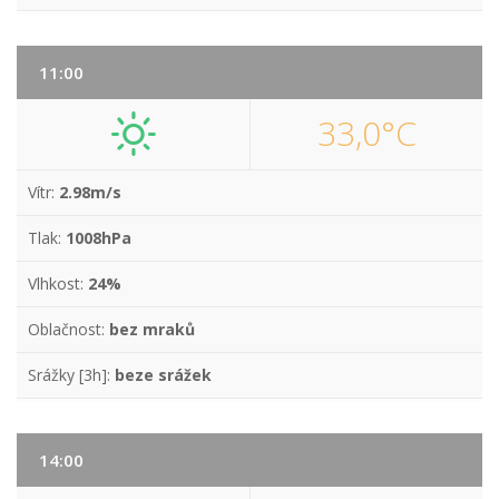
11:00
33,0°C
Vítr:
2.98m/s
Tlak:
1008hPa
Vlhkost:
24%
Oblačnost:
bez mraků
Srážky [3h]:
beze srážek
14:00