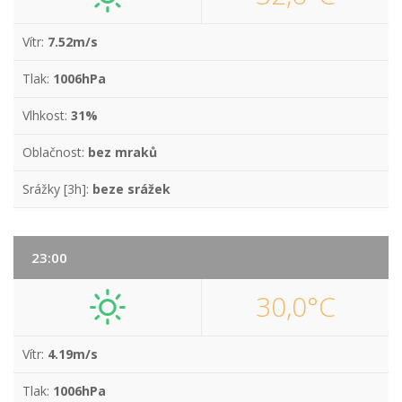
Vítr:
7.52m/s
Tlak:
1006hPa
Vlhkost:
31%
Oblačnost:
bez mraků
Srážky [3h]:
beze srážek
23:00
30,0°C
Vítr:
4.19m/s
Tlak:
1006hPa