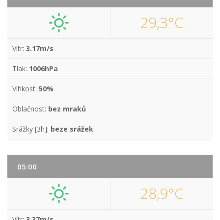
29,3°C
Vítr:
3.17m/s
Tlak:
1006hPa
Vlhkost:
50%
Oblačnost:
bez mraků
Srážky [3h]:
beze srážek
05:00
28,9°C
Vítr:
3.37m/s