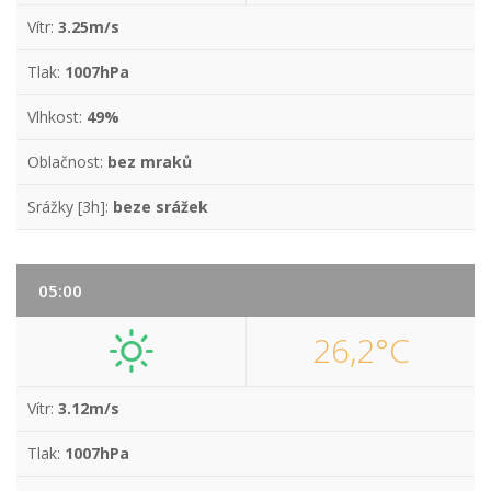
Vítr:
3.25m/s
Tlak:
1007hPa
Vlhkost:
49%
Oblačnost:
bez mraků
Srážky [3h]:
beze srážek
05:00
26,2°C
Vítr:
3.12m/s
Tlak:
1007hPa