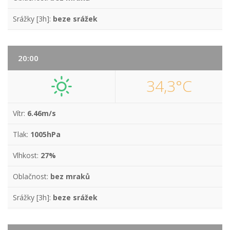
Srážky [3h]:
beze srážek
20:00
34,3°C
Vítr:
6.46m/s
Tlak:
1005hPa
Vlhkost:
27%
Oblačnost:
bez mraků
Srážky [3h]:
beze srážek