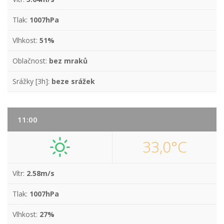
Tlak:
1007hPa
Vlhkost:
51%
Oblačnost:
bez mraků
Srážky [3h]:
beze srážek
11:00
33,0°C
Vítr:
2.58m/s
Tlak:
1007hPa
Vlhkost:
27%