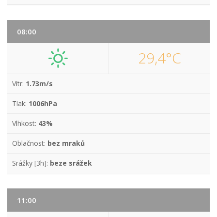
08:00
29,4°C
Vítr:
1.73m/s
Tlak:
1006hPa
Vlhkost:
43%
Oblačnost:
bez mraků
Srážky [3h]:
beze srážek
11:00