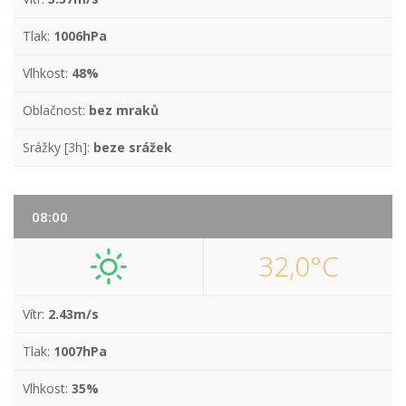
Tlak:
1006hPa
Vlhkost:
48%
Oblačnost:
bez mraků
Srážky [3h]:
beze srážek
08:00
32,0°C
Vítr:
2.43m/s
Tlak:
1007hPa
Vlhkost:
35%