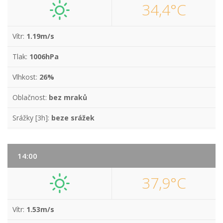
34,4°C
Vítr:
1.19m/s
Tlak:
1006hPa
Vlhkost:
26%
Oblačnost:
bez mraků
Srážky [3h]:
beze srážek
14:00
37,9°C
Vítr:
1.53m/s