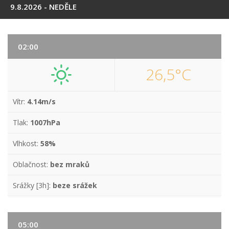
9.8.2026 - NEDĚLE
02:00
26,5°C
Vítr:
4.14m/s
Tlak:
1007hPa
Vlhkost:
58%
Oblačnost:
bez mraků
Srážky [3h]:
beze srážek
05:00