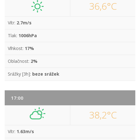
36,6°C
Vítr:
2.7m/s
Tlak:
1006hPa
Vlhkost:
17%
Oblačnost:
2%
Srážky [3h]:
beze srážek
17:00
38,2°C
Vítr:
1.63m/s