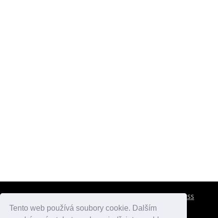
CESTOVNÍ POJIŠTĚNÍ
KONTAKTY
REKLAMA
RSS
Tento web používá soubory cookie. Dalším