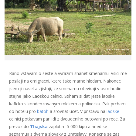
Rano vstavam o seste a vyrazim shanet smenarnu. Vsici me
posilaji na emigracni, ktere take marne hledam. Nakonec
jsem ji nasel a zjistuji, ze smenarnu oteviraji v osm hodin
stejne jako Laoskou celnici. Stiham si dat jeste laoske
kaficko s kondenzovanym mlekem a polivecku. Pak prcham
do hotelu pro
batoh
a srovnat ucet. V pristavu na
laoske
celnici potkavam par lidi z dvoudeniho putovani po rece. Za
prevoz do
Thajska
zaplatim 5 000 kipu a hned se
seznamuji s dvema slovaky z Bratislavy. Konecne se zas