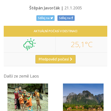
Štěpán Javorčák |
21.1.2005
Sdílej na
Sdílej na
AKTUÁLNÍ POČASÍ V DESTINACI
25,1°C
Předpověď počasí
Další ze země Laos