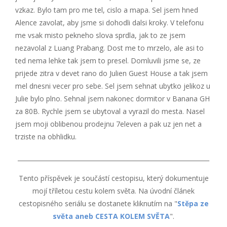
vzkaz. Bylo tam pro me tel, cislo a mapa. Sel jsem hned
Alence zavolat, aby jsme si dohodli dalsi kroky. V telefonu
me vsak misto pekneho slova sprdla, jak to ze jsem
nezavolal z Luang Prabang. Dost me to mrzelo, ale asi to
ted nema lehke tak jsem to presel. Domluvili jsme se, ze
prijede zitra v devet rano do Julien Guest House a tak jsem
mel dnesni vecer pro sebe. Sel jsem sehnat ubytko jelikoz u
Julie bylo plno. Sehnal jsem nakonec dormitor v Banana GH
za 80B. Rychle jsem se ubytoval a vyrazil do mesta. Nasel
jsem moji oblibenou prodejnu 7eleven a pak uz jen net a
trziste na obhlidku.
_______________________________________________________________
Tento příspěvek je součástí cestopisu, který dokumentuje
mojí tříletou cestu kolem světa. Na úvodní článek
cestopisného seriálu se dostanete kliknutím na "
Stěpa ze
světa aneb CESTA KOLEM SVĚTA
".