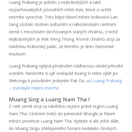
Luang Prabang je jedním z nejkrásnějších a také
nejzachovalejších původních měst Asie, které si určitě
nesmíte vynechat. Toto kdysi hlavní město království Lan
Xang zůstalo dodnes kulturním a náboženským centrem
země s množstvím dochovaných starých chrámů, z nichž
nejkrásnějším je Wat Xieng Thong. Kromě chrámů stojí za
návštěvu Královský palác, ze kterého je dnes historické
muzeum.
Luang Prabang oplývá především nádhernou okolní přírodní
scenérii. Nenechte si ujít vodopád Kuang Si nebo výlet po
Mekongu k posvátním jeskyním Pak Ou
.
viz Luang Prabang
– starobylé město mnichů
Muang Sing a Luang Nam Tha !
Z celé země stojí za návštěvu nejvíce právě region Luang
Nam Tha. Centrem treků do panenské džungle je hlavní
město provincie Luang Nam Tha. Vydejte si ale ještě dále,
do Muang Singu obklopeného horami nedaleko čínských