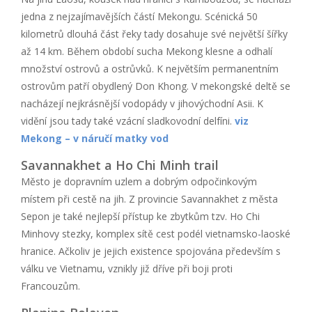
jedna z nejzajímavějších částí Mekongu. Scénická 50
kilometrů dlouhá část řeky tady dosahuje své největší šířky
až 14 km. Během období sucha Mekong klesne a odhalí
množství ostrovů a ostrůvků. K největším permanentním
ostrovům patří obydlený Don Khong. V mekongské deltě se
nacházejí nejkrásnější vodopády v jihovýchodní Asii. K
vidění jsou tady také vzácní sladkovodní delfíni.
viz
Mekong – v náručí matky vod
Savannakhet a Ho Chi Minh trail
Město je dopravním uzlem a dobrým odpočinkovým
místem při cestě na jih. Z provincie Savannakhet z města
Sepon je také nejlepší přístup ke zbytkům tzv. Ho Chi
Minhovy stezky, komplex sítě cest podél vietnamsko-laoské
hranice. Ačkoliv je jejich existence spojována především s
válku ve Vietnamu, vznikly již dříve při boji proti
Francouzům.