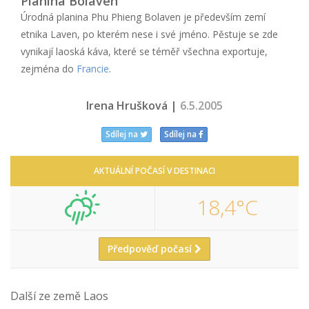
Planina Bolaven
Úrodná planina Phu Phieng Bolaven je především zemí
etnika Laven, po kterém nese i své jméno. Pěstuje se zde
vynikají laoská káva, které se téměř všechna exportuje,
zejména do
Francie
.
Irena Hrušková |
6.5.2005
Sdílej na
Sdílej na
AKTUÁLNÍ POČASÍ V DESTINACI
18,4°C
Předpověď počasí
Další ze země Laos