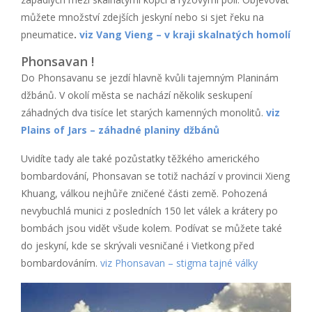
můžete množství zdejších jeskyní nebo si sjet řeku na
pneumatice
.
viz Vang Vieng – v kraji skalnatých homolí
Phonsavan !
Do Phonsavanu se jezdí hlavně kvůli tajemným Planinám
džbánů. V okolí města se nachází několik seskupení
záhadných dva tisíce let starých kamenných monolitů.
viz
Plains of Jars – záhadné planiny džbánů
Uvidíte tady ale také pozůstatky těžkého amerického
bombardování, Phonsavan se totiž nachází v provincii Xieng
Khuang, válkou nejhůře zničené části země. Pohozená
nevybuchlá munici z posledních 150 let válek a krátery po
bombách jsou vidět všude kolem. Podívat se můžete také
do jeskyní, kde se skrývali vesničané i Vietkong před
bombardováním.
viz Phonsavan – stigma tajné války