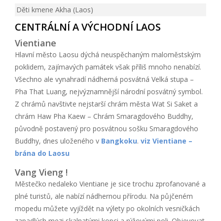
Děti kmene Akha (Laos)
CENTRÁLNÍ A VÝCHODNÍ LAOS
Vientiane
Hlavní město Laosu dýchá neuspěchaným maloměstským
poklidem, zajímavých památek však příliš mnoho nenabízí.
Všechno ale vynahradí nádherná posvátná Velká stupa –
Pha That Luang, nejvýznamnější národní posvátný symbol.
Z chrámů navštivte nejstarší chrám města Wat Si Saket a
chrám Haw Pha Kaew – Chrám Smaragdového Buddhy,
původně postavený pro posvátnou sošku Smaragdového
Buddhy, dnes uloženého v
Bangkoku
.
viz Vientiane –
brána do Laosu
Vang Vieng !
Městečko nedaleko Vientiane je sice trochu zprofanované a
plné turistů, ale nabízí nádhernou přírodu. Na půjčeném
mopedu můžete vyjíždět na výlety po okolních vesničkách
zapadlých mezi skalnatými kopci a rýžovými poli. Objevovat