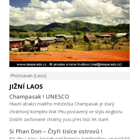
Phonsavan (Laos)
JIŽNÍ LAOS
Champasak ! UNESCO
Hlavní atrakci malého městečka Champasak je starý
chrámový komplex Wat Phu postavený ve stylu Angkoru.
Dobře zachované chrámy jsou přes tisíc let staré.
Si Phan Don – Čtyři tisíce ostrovů !
Na jihu Laosu, kousek nad hranicí s Kambodžou, se nachází