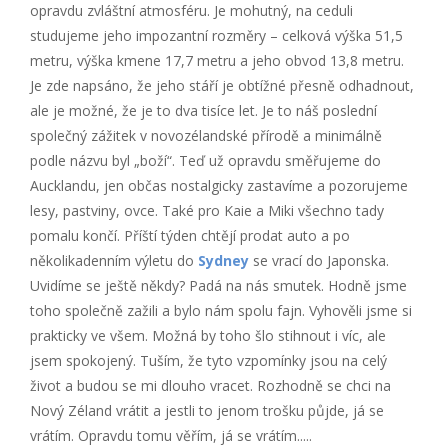
opravdu zvláštní atmosféru. Je mohutný, na ceduli
studujeme jeho impozantní rozměry – celková výška 51,5
metru, výška kmene 17,7 metru a jeho obvod 13,8 metru.
Je zde napsáno, že jeho stáří je obtížné přesně odhadnout,
ale je možné, že je to dva tisíce let. Je to náš poslední
společný zážitek v novozélandské přírodě a minimálně
podle názvu byl „boží“. Teď už opravdu směřujeme do
Aucklandu, jen občas nostalgicky zastavíme a pozorujeme
lesy, pastviny, ovce. Také pro Kaie a Miki všechno tady
pomalu končí. Příští týden chtějí prodat auto a po
několikadenním výletu do
Sydney
se vrací do Japonska.
Uvidíme se ještě někdy? Padá na nás smutek. Hodně jsme
toho společně zažili a bylo nám spolu fajn. Vyhověli jsme si
prakticky ve všem. Možná by toho šlo stihnout i víc, ale
jsem spokojený. Tuším, že tyto vzpomínky jsou na celý
život a budou se mi dlouho vracet. Rozhodně se chci na
Nový Zéland vrátit a jestli to jenom trošku půjde, já se
vrátím. Opravdu tomu věřím, já se vrátím.....