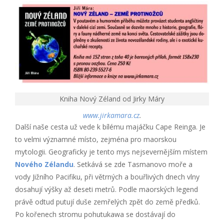
Kniha Nový Zéland od Jirky Máry
www.jirkamara.cz
.
Další naše cesta už vede k bílému majáčku Cape Reinga. Je
to velmi významné místo, zejména pro maorskou
mytologii. Geograficky je tento mys nejsevernějším místem
Nového Zélandu
. Setkává se zde Tasmanovo moře a
vody Jižního Pacifiku, při větrných a bouřlivých dnech vlny
dosahují výšky až deseti metrů. Podle maorských legend
právě odtud putují duše zemřelých zpět do země předků.
Po kořenech stromu pohutukawa se dostávají do