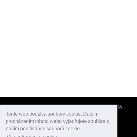
CESTOVNÍ POJIŠTĚNÍ
KONTAKTY
REKLAMA
RSS
Tento web používá soubory cookie. Dalším
procházením tohoto webu vyjadřujete souhlas s
atlasmest.cz
atlaspamatek.info
atlaszemi.info
naším používáním souborů cookie.
Více informací o cookie.