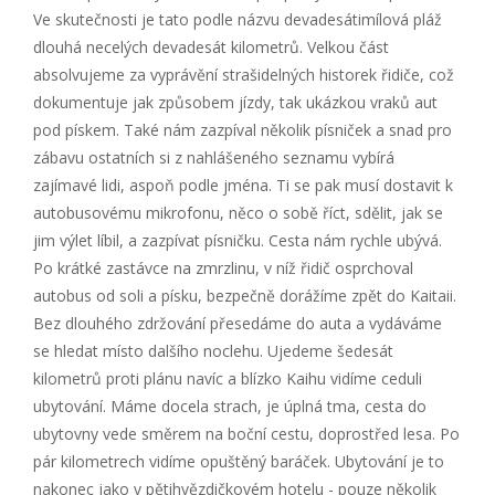
Ve skutečnosti je tato podle názvu devadesátimílová pláž
dlouhá necelých devadesát kilometrů. Velkou část
absolvujeme za vyprávění strašidelných historek řidiče, což
dokumentuje jak způsobem jízdy, tak ukázkou vraků aut
pod pískem. Také nám zazpíval několik písniček a snad pro
zábavu ostatních si z nahlášeného seznamu vybírá
zajímavé lidi, aspoň podle jména. Ti se pak musí dostavit k
autobusovému mikrofonu, něco o sobě říct, sdělit, jak se
jim výlet líbil, a zazpívat písničku. Cesta nám rychle ubývá.
Po krátké zastávce na zmrzlinu, v níž řidič osprchoval
autobus od soli a písku, bezpečně dorážíme zpět do Kaitaii.
Bez dlouhého zdržování přesedáme do auta a vydáváme
se hledat místo dalšího noclehu. Ujedeme šedesát
kilometrů proti plánu navíc a blízko Kaihu vidíme ceduli
ubytování. Máme docela strach, je úplná tma, cesta do
ubytovny vede směrem na boční cestu, doprostřed lesa. Po
pár kilometrech vidíme opuštěný baráček. Ubytování je to
nakonec jako v pětihvězdičkovém hotelu - pouze několik