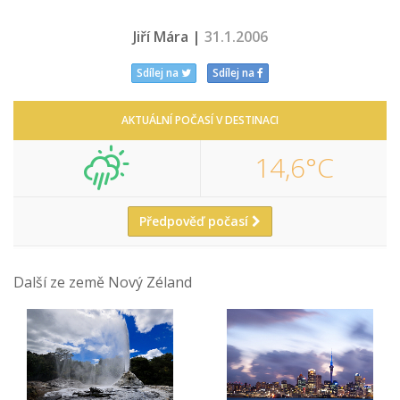
Jiří Mára |
31.1.2006
Sdílej na
Sdílej na
AKTUÁLNÍ POČASÍ V DESTINACI
14,6°C
Předpověď počasí
Další ze země Nový Zéland