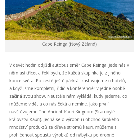
Cape Reinga (Nový Zéland)
V devět hodin odjíždí autobus směr Cape Reinga. Jede nás v
něm asi třicet a řekl bych, že každá skupinka je z jiného
konce světa. Po cestě ještě párkrát zastavujeme u hotelů,
a když jsme kompletní, řidič a konferenciér v jedné osobě
začíná svou show. Neustále nám vykládá, kudy jedeme, co
můžeme vidět a co nás čeká a nemine. Jako první
navštěvujeme The Ancient Kauri Kingdom (Starobylé
království Kauri). Jedná se o výrobnu i obchod širokého
množství produktů ze dřeva stromů kauri, můžeme si
prohlédnout spoustu výrobků od nábytku po drobné