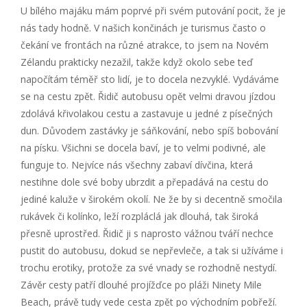
U bílého majáku mám poprvé při svém putování pocit, že je
nás tady hodně. V našich končinách je turismus často o
čekání ve frontách na různé atrakce, to jsem na Novém
Zélandu prakticky nezažil, takže když okolo sebe teď
napočítám téměř sto lidí, je to docela nezvyklé. Vydáváme
se na cestu zpět. Řidič autobusu opět velmi dravou jízdou
zdolává křivolakou cestu a zastavuje u jedné z písečných
dun. Důvodem zastávky je sáňkování, nebo spíš bobování
na písku. Všichni se docela baví, je to velmi podivné, ale
funguje to. Nejvíce nás všechny zabaví dívčina, která
nestihne dole své boby ubrzdit a přepadává na cestu do
jediné kaluže v širokém okolí. Ne že by si decentně smočila
rukávek či kolínko, leží rozpláclá jak dlouhá, tak široká
přesně uprostřed. Řidič ji s naprosto vážnou tváří nechce
pustit do autobusu, dokud se nepřevleče, a tak si užíváme i
trochu erotiky, protože za své vnady se rozhodně nestydí.
Závěr cesty patří dlouhé projížďce po pláži Ninety Mile
Beach, právě tudy vede cesta zpět po východním pobřeží.