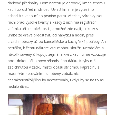
dárkové předměty. Dominantou je obrovský kmen stromu
kauri uprostřed místnosti. Uvnitř kmene je vytesáno
schodiště vedoucí do prvního patra. Všechny výrobky jsou
ruční prací vysoké kvality a každý z nich má registrační
známku této společnosti. Je možné zde najít, cokoliv si
umíte ze dřeva představit, od nábytku a hodin, přes
zrcadla, obrazy až po kancelářské a kuchyňské potřeby. Ani
netuším, k čemu některé věci mohou sloužit. Neodolám a
několik suvenýrů kupuji, zejména kivi z kauri u mě vzbuzuje
pocit dokonalého novozélandského dárku. Kdyby měl
zapíchnutou v zadku místo ocasu stříbrnou kapradinu a
maorským tetováním ozdobený zobák, nic
charakterističtějšího by neexistovalo, i když by se na to asi
nedalo dívat.