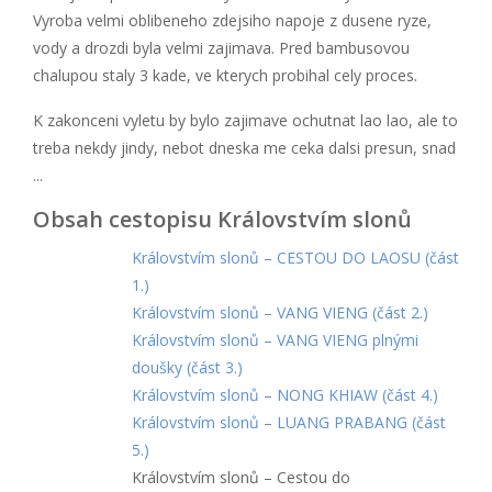
Vyroba velmi oblibeneho zdejsiho napoje z dusene ryze,
vody a drozdi byla velmi zajimava. Pred bambusovou
chalupou staly 3 kade, ve kterych probihal cely proces.
K zakonceni vyletu by bylo zajimave ochutnat lao lao, ale to
treba nekdy jindy, nebot dneska me ceka dalsi presun, snad
...
Obsah cestopisu Královstvím slonů
Královstvím slonů – CESTOU DO LAOSU (část
1.)
Královstvím slonů – VANG VIENG (část 2.)
Královstvím slonů – VANG VIENG plnými
doušky (část 3.)
Královstvím slonů – NONG KHIAW (část 4.)
Královstvím slonů – LUANG PRABANG (část
5.)
Královstvím slonů – Cestou do