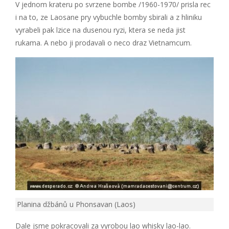
V jednom krateru po svrzene bombe /1960-1970/ prisla rec
i na to, ze Laosane pry vybuchle bomby sbirali a z hliniku
vyrabeli pak lzice na dusenou ryzi, ktera se neda jist
rukama. A nebo ji prodavali o neco draz Vietnamcum.
Planina džbánů u Phonsavan (Laos)
Dale jsme pokracovali za vyrobou lao whisky lao-lao.