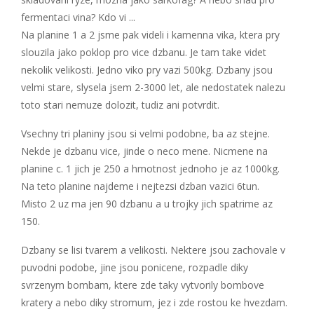
fermentaci vina? Kdo vi ...
Na planine 1 a 2 jsme pak videli i kamenna vika, ktera pry
slouzila jako poklop pro vice dzbanu. Je tam take videt
nekolik velikosti. Jedno viko pry vazi 500kg. Dzbany jsou
velmi stare, slysela jsem 2-3000 let, ale nedostatek nalezu
toto stari nemuze dolozit, tudiz ani potvrdit.
Vsechny tri planiny jsou si velmi podobne, ba az stejne.
Nekde je dzbanu vice, jinde o neco mene. Nicmene na
planine c. 1 jich je 250 a hmotnost jednoho je az 1000kg.
Na teto planine najdeme i nejtezsi dzban vazici 6tun.
Misto 2 uz ma jen 90 dzbanu a u trojky jich spatrime az
150.
Dzbany se lisi tvarem a velikosti. Nektere jsou zachovale v
puvodni podobe, jine jsou ponicene, rozpadle diky
svrzenym bombam, ktere zde taky vytvorily bombove
kratery a nebo diky stromum, jez i zde rostou ke hvezdam.