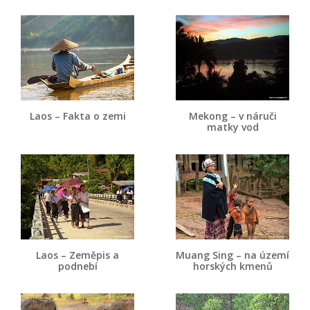
Laos – Fakta o zemi
Mekong – v náruči
matky vod
Laos – Zeměpis a
Muang Sing – na území
podnebí
horských kmenů