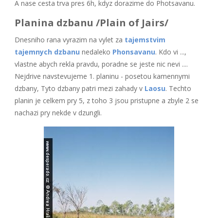
A nase cesta trva pres 6h, kdyz dorazime do Photsavanu.
Planina dzbanu /Plain of Jairs/
Dnesniho rana vyrazim na vylet za
tajemstvim
tajemnych dzbanu
nedaleko
Phonsavanu
. Kdo vi ...,
vlastne abych rekla pravdu, poradne se jeste nic nevi ....
Nejdrive navstevujeme 1. planinu - posetou kamennymi
dzbany, Tyto dzbany patri mezi zahady v
Laosu
. Techto
planin je celkem pry 5, z toho 3 jsou pristupne a zbyle 2 se
nachazi pry nekde v dzungli.