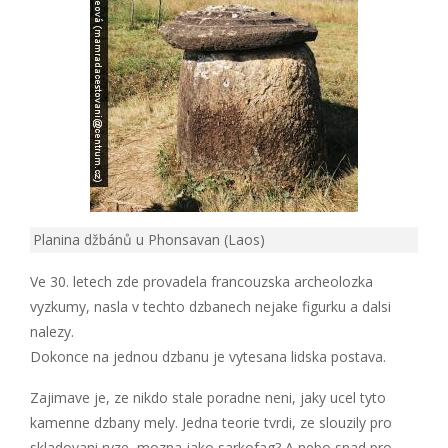
Planina džbánů u Phonsavan (Laos)
Ve 30. letech zde provadela francouzska archeolozka
vyzkumy, nasla v techto dzbanech nejake figurku a dalsi
nalezy.
Dokonce na jednou dzbanu je vytesana lidska postava.
Zajimave je, ze nikdo stale poradne neni, jaky ucel tyto
kamenne dzbany mely. Jedna teorie tvrdi, ze slouzily pro
skladovani ryze, mozna jako sarkofag? A nebo snad pro