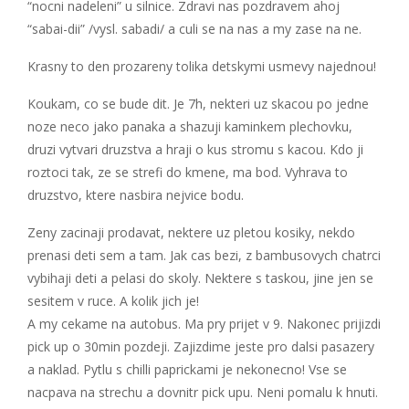
“nocni nadeleni” u silnice. Zdravi nas pozdravem ahoj
“sabai-dii” /vysl. sabadi/ a culi se na nas a my zase na ne.
Krasny to den prozareny tolika detskymi usmevy najednou!
Koukam, co se bude dit. Je 7h, nekteri uz skacou po jedne
noze neco jako panaka a shazuji kaminkem plechovku,
druzi vytvari druzstva a hraji o kus stromu s kacou. Kdo ji
roztoci tak, ze se strefi do kmene, ma bod. Vyhrava to
druzstvo, ktere nasbira nejvice bodu.
Zeny zacinaji prodavat, nektere uz pletou kosiky, nekdo
prenasi deti sem a tam. Jak cas bezi, z bambusovych chatrci
vybihaji deti a pelasi do skoly. Nektere s taskou, jine jen se
sesitem v ruce. A kolik jich je!
A my cekame na autobus. Ma pry prijet v 9. Nakonec prijizdi
pick up o 30min pozdeji. Zajizdime jeste pro dalsi pasazery
a naklad. Pytlu s chilli paprickami je nekonecno! Vse se
nacpava na strechu a dovnitr pick upu. Neni pomalu k hnuti.