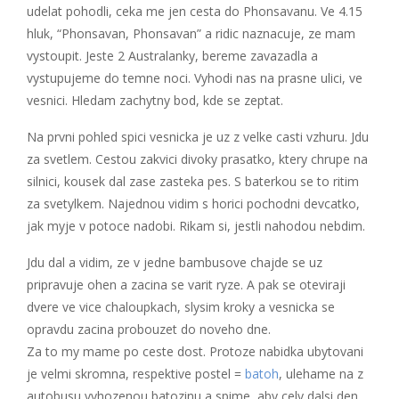
udelat pohodli, ceka me jen cesta do Phonsavanu. Ve 4.15
hluk, “Phonsavan, Phonsavan” a ridic naznacuje, ze mam
vystoupit. Jeste 2 Australanky, bereme zavazadla a
vystupujeme do temne noci. Vyhodi nas na prasne ulici, ve
vesnici. Hledam zachytny bod, kde se zeptat.
Na prvni pohled spici vesnicka je uz z velke casti vzhuru. Jdu
za svetlem. Cestou zakvici divoky prasatko, ktery chrupe na
silnici, kousek dal zase zasteka pes. S baterkou se to ritim
za svetylkem. Najednou vidim s horici pochodni devcatko,
jak myje v potoce nadobi. Rikam si, jestli nahodou nebdim.
Jdu dal a vidim, ze v jedne bambusove chajde se uz
pripravuje ohen a zacina se varit ryze. A pak se oteviraji
dvere ve vice chaloupkach, slysim kroky a vesnicka se
opravdu zacina probouzet do noveho dne.
Za to my mame po ceste dost. Protoze nabidka ubytovani
je velmi skromna, respektive postel =
batoh
, ulehame na z
autobusu vyhozenou batozinu a spime, aby cely dalsi den