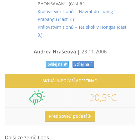
PHONSAVANU (část 6.)
Královstvím slonů – Návrat do Luang
Prabangu (část 7.)
Královstvím slonů – Na skok v Hongsa (část
8.)
Andrea Hrašeová |
23.11.2006
Sdílej na
Sdílej na
AKTUÁLNÍ POČASÍ V DESTINACI
20,5°C
Předpověď počasí
Další ze země Laos