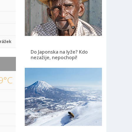
rážek
Do Japonska na lyže? Kdo
nezažije, nepochopí!
9°C