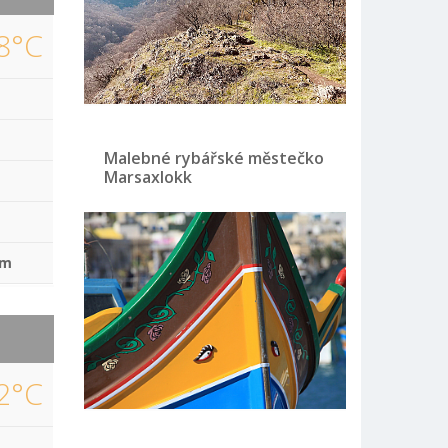
8°C
Malebné rybářské městečko
Marsaxlokk
mm
2°C