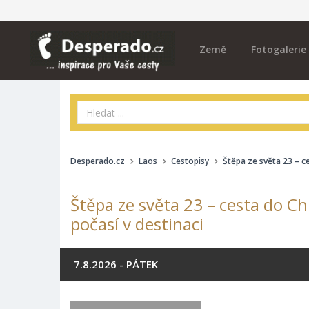
Země
Fotogalerie
Desperado.cz
Laos
Cestopisy
Štěpa ze světa 23 – c
Štěpa ze světa 23 – cesta do Ch
počasí v destinaci
7.8.2026 - PÁTEK