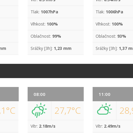
Tlak:
1007hPa
Tlak:
1006hPa
Vlhkost:
100%
Vlhkost:
100%
Oblačnost:
99%
Oblačnost:
93%
 mm
Srážky [3h]:
1,23 mm
Srážky [3h]:
1,37 
08:00
11:00
,1°C
27,7°C
28,
Vítr:
2.18m/s
Vítr:
2.49m/s