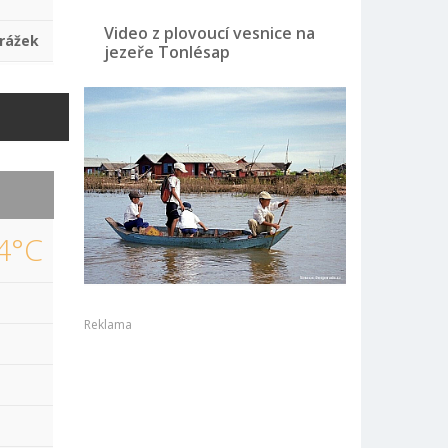
Video z plovoucí vesnice na
rážek
jezeře Tonlésap
4°C
Reklama