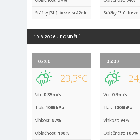
Srážky [3h]:
beze srážek
Srážky [3h]:
beze
10.8.2026 - PONDĚLÍ
02:00
05:00
23,3°C
24
Vítr:
0.35m/s
Vítr:
0.9m/s
Tlak:
1005hPa
Tlak:
1006hPa
Vlhkost:
97%
Vlhkost:
94%
Oblačnost:
100%
Oblačnost:
100%