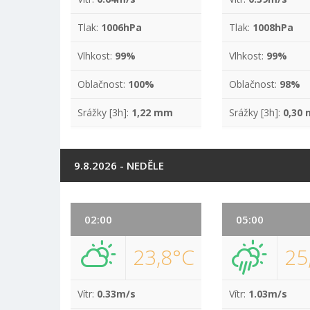
Tlak:
1006hPa
Tlak:
1008hPa
Vlhkost:
99%
Vlhkost:
99%
Oblačnost:
100%
Oblačnost:
98%
Srážky [3h]:
1,22 mm
Srážky [3h]:
0,30
9.8.2026 - NEDĚLE
02:00
05:00
23,8°C
25
Vítr:
0.33m/s
Vítr:
1.03m/s