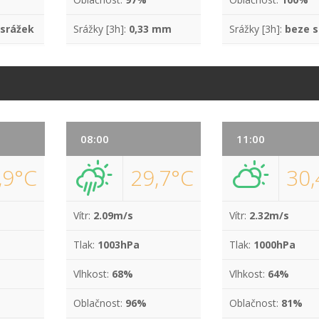
 srážek
Srážky [3h]:
0,33 mm
Srážky [3h]:
beze s
08:00
11:00
,9°C
29,7°C
30,
Vítr:
2.09m/s
Vítr:
2.32m/s
Tlak:
1003hPa
Tlak:
1000hPa
Vlhkost:
68%
Vlhkost:
64%
Oblačnost:
96%
Oblačnost:
81%