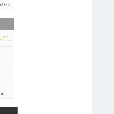
rážek
2°C
mm