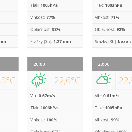
Tlak:
1005hPa
Tlak:
1003hPa
Vlhkost:
77%
Vlhkost:
71%
Oblačnost:
98%
Oblačnost:
92%
 mm
Srážky [3h]:
1,27 mm
Srážky [3h]:
beze s
20:00
23:00
,5°C
22,6°C
22,
Vítr:
0.67m/s
Vítr:
0.61m/s
Tlak:
1006hPa
Tlak:
1005hPa
Vlhkost:
100%
Vlhkost:
99%
Oblačnost:
97%
Oblačnost:
100%