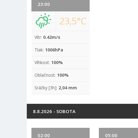
23:00
23,5°C
Vítr:
0.42m/s
Tlak:
1006hPa
Vlhkost:
100%
Oblačnost:
100%
Srážky [3h]:
2,04 mm
8.8.2026 - SOBOTA
02:00
05:00