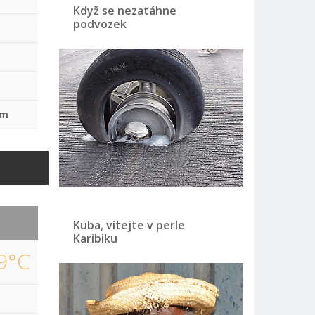
Když se nezatáhne
podvozek
mm
Kuba, vítejte v perle
Karibiku
9°C