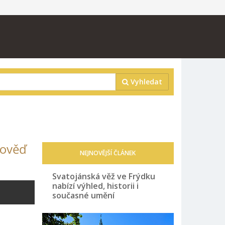
Vyhledat
pověď
NEJNOVĚJŠÍ ČLÁNEK
Svatojánská věž ve Frýdku
nabízí výhled, historii i
současné umění