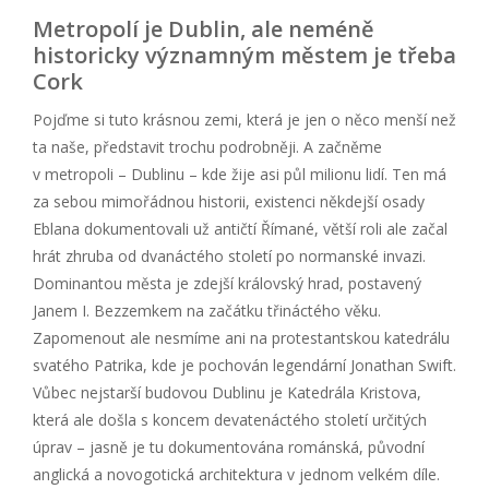
Metropolí je Dublin, ale neméně
historicky významným městem je třeba
Cork
Pojďme si tuto krásnou zemi, která je jen o něco menší než
ta naše, představit trochu podrobněji. A začněme
v metropoli – Dublinu – kde žije asi půl milionu lidí. Ten má
za sebou mimořádnou historii, existenci někdejší osady
Eblana dokumentovali už antičtí Římané, větší roli ale začal
hrát zhruba od dvanáctého století po normanské invazi.
Dominantou města je zdejší královský hrad, postavený
Janem I. Bezzemkem na začátku třináctého věku.
Zapomenout ale nesmíme ani na protestantskou katedrálu
svatého Patrika, kde je pochován legendární Jonathan Swift.
Vůbec nejstarší budovou Dublinu je Katedrála Kristova,
která ale došla s koncem devatenáctého století určitých
úprav – jasně je tu dokumentována románská, původní
anglická a novogotická architektura v jednom velkém díle.