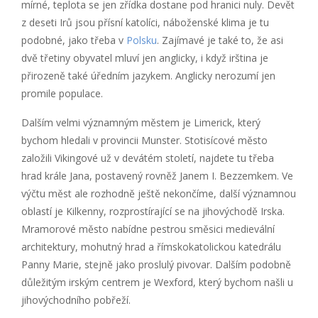
mírné, teplota se jen zřídka dostane pod hranici nuly. Devět
z deseti Irů jsou přísní katolíci, náboženské klima je tu
podobné, jako třeba v
Polsku
. Zajímavé je také to, že asi
dvě třetiny obyvatel mluví jen anglicky, i když irština je
přirozeně také úředním jazykem. Anglicky nerozumí jen
promile populace.
Dalším velmi významným městem je Limerick, který
bychom hledali v provincii Munster. Stotisícové město
založili Vikingové už v devátém století, najdete tu třeba
hrad krále Jana, postavený rovněž Janem I. Bezzemkem. Ve
výčtu měst ale rozhodně ještě nekončíme, další významnou
oblastí je Kilkenny, rozprostírající se na jihovýchodě Irska.
Mramorové město nabídne pestrou směsici medievální
architektury, mohutný hrad a římskokatolickou katedrálu
Panny Marie, stejně jako proslulý pivovar. Dalším podobně
důležitým irským centrem je Wexford, který bychom našli u
jihovýchodního pobřeží.