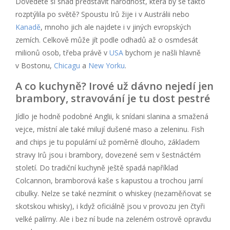
Dovedete si snad představit národnost, která by se takto
rozptýlila po světě? Spoustu Irů žije i v Austrálii nebo
Kanadě
, mnoho jich ale najdete i v jiných evropských
zemích. Celkově může jít podle odhadů až o osmdesát
milionů osob, třeba právě v
USA
bychom je našli hlavně
v Bostonu,
Chicagu
a
New Yorku
.
A co kuchyně? Irové už dávno nejedí jen
brambory, stravování je tu dost pestré
Jídlo je hodně podobné Anglii, k snídani slanina a smažená
vejce, místní ale také milují dušené maso a zeleninu. Fish
and chips je tu populární už poměrně dlouho, základem
stravy Irů jsou i brambory, dovezené sem v šestnáctém
století. Do tradiční kuchyně ještě spadá například
Colcannon, bramborová kaše s kapustou a trochou jarní
cibulky. Nelze se také nezmínit o whiskey (nezaměňovat se
skotskou whisky), i když oficiálně jsou v provozu jen čtyři
velké palírny. Ale i bez ní bude na zeleném ostrově opravdu