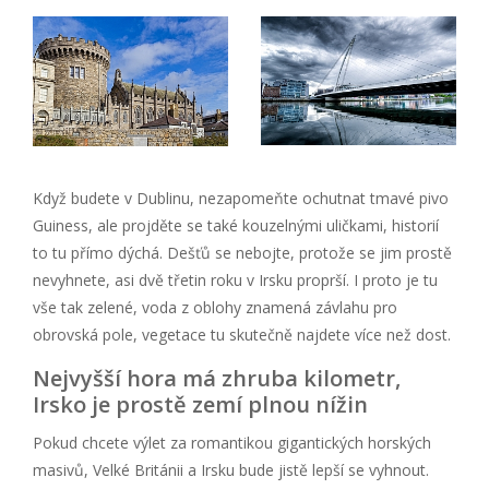
Když budete v Dublinu, nezapomeňte ochutnat tmavé pivo
Guiness, ale projděte se také kouzelnými uličkami, historií
to tu přímo dýchá. Dešťů se nebojte, protože se jim prostě
nevyhnete, asi dvě třetin roku v Irsku proprší. I proto je tu
vše tak zelené, voda z oblohy znamená závlahu pro
obrovská pole, vegetace tu skutečně najdete více než dost.
Nejvyšší hora má zhruba kilometr,
Irsko je prostě zemí plnou nížin
Pokud chcete výlet za romantikou gigantických horských
masivů, Velké Británii a Irsku bude jistě lepší se vyhnout.