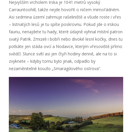
Nejvyšším vrcholem Irska je 1041 metrů vysoký
Carrauntoohill, takže nejde hovořit o ničem mimořádném.
Asi sedmina území zahrnuje rašeliniště a všude roste i vřes
– listnatých lesů je tu spíše poskrovnu. Pokud jde o irskou
faunu, nenajdete tu hady, které údajně vyhnal místní patron
svatý Patrik. Zmizeli i bobři nebo divoké lesní kočky, dnes tu
potkáte jen stáda ovcí a hlodavce, kterým vřesoviště přímo
svědčí. Slunce svítí asi jen čtyři hodiny denně, ale na to si
zvyknete – kdyby tomu bylo jinak, odpadlo by
nezaměnitelné kouzlo „Smaragdového ostrova“.