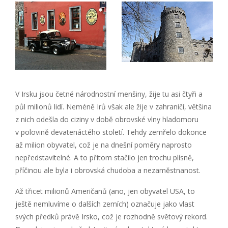
V Irsku jsou četné národnostní menšiny, žije tu asi čtyři a
půl milionů lidí. Neméně Irů však ale žije v zahraničí, většina
z nich odešla do ciziny v době obrovské vlny hladomoru
v polovině devatenáctého století. Tehdy zemřelo dokonce
až milion obyvatel, což je na dnešní poměry naprosto
nepředstavitelné. A to přitom stačilo jen trochu plísně,
příčinou ale byla i obrovská chudoba a nezaměstnanost.
Až třicet milionů Američanů (ano, jen obyvatel USA, to
ještě nemluvíme o dalších zemích) označuje jako vlast
svých předků právě Irsko, což je rozhodně světový rekord.