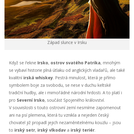
Západ slunce v Irsku
Když se řekne
Irsko
,
ostrov svatého Patrika
, mnohým
se vybaví historie plná útlaku od anglických vladařů, ale také
kvalitní
irská whiskey
. Pestrá minulost, která je přímo
symbolem boje za svobodu, se nese v duchu keltské
tradiční hudby, ale i mimořádné národní hrdosti. A to platí i
pro
Severní Irsko
, součást Spojeného království.
V souvislosti s touto ostrovní zemí nesmíme zapomenout
ani na psí plemena, která tu vznikla a nejeden český
chovatel již propadl jejich nezaměnitelnému kouzlu – jsou
to
irský setr
,
irský vlkodav
a
irský teriér
.