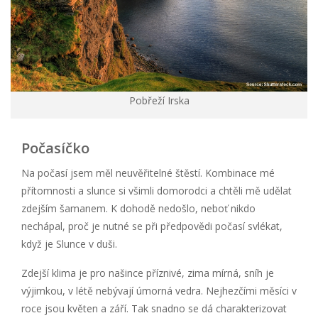
Pobřeží Irska
Počasíčko
Na počasí jsem měl neuvěřitelné štěstí. Kombinace mé
přítomnosti a slunce si všimli domorodci a chtěli mě udělat
zdejším šamanem. K dohodě nedošlo, neboť nikdo
nechápal, proč je nutné se při předpovědi počasí svlékat,
když je Slunce v duši.
Zdejší klima je pro našince příznivé, zima mírná, sníh je
výjimkou, v létě nebývají úmorná vedra. Nejhezčími měsíci v
roce jsou květen a září. Tak snadno se dá charakterizovat