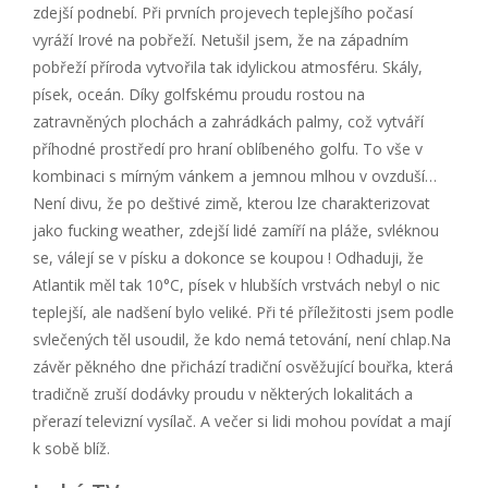
zdejší podnebí. Při prvních projevech teplejšího počasí
vyráží Irové na pobřeží. Netušil jsem, že na západním
pobřeží příroda vytvořila tak idylickou atmosféru. Skály,
písek, oceán. Díky golfskému proudu rostou na
zatravněných plochách a zahrádkách palmy, což vytváří
příhodné prostředí pro hraní oblíbeného golfu. To vše v
kombinaci s mírným vánkem a jemnou mlhou v ovzduší…
Není divu, že po deštivé zimě, kterou lze charakterizovat
jako fucking weather, zdejší lidé zamíří na pláže, svléknou
se, válejí se v písku a dokonce se koupou ! Odhaduji, že
Atlantik měl tak 10°C, písek v hlubších vrstvách nebyl o nic
teplejší, ale nadšení bylo veliké. Při té příležitosti jsem podle
svlečených těl usoudil, že kdo nemá tetování, není chlap.Na
závěr pěkného dne přichází tradiční osvěžující bouřka, která
tradičně zruší dodávky proudu v některých lokalitách a
přerazí televizní vysílač. A večer si lidi mohou povídat a mají
k sobě blíž.