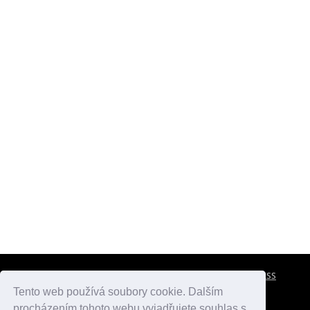
CESTOVNÍ POJIŠTĚNÍ
KONTAKTY
REKLAMA
RSS
Tento web používá soubory cookie. Dalším
procházením tohoto webu vyjadřujete souhlas s