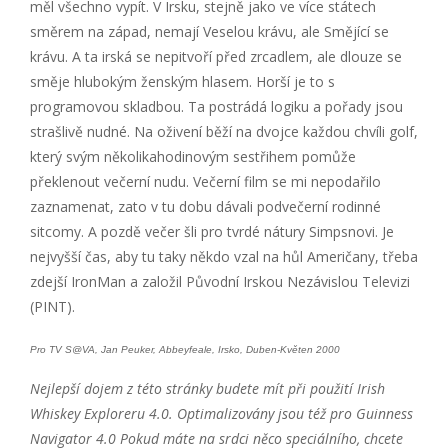
měl všechno vypít. V Irsku, stejně jako ve více státech
směrem na západ, nemají Veselou krávu, ale Smějící se
krávu. A ta irská se nepitvoří před zrcadlem, ale dlouze se
směje hlubokým ženským hlasem. Horší je to s
programovou skladbou. Ta postrádá logiku a pořady jsou
strašlivě nudné. Na oživení běží na dvojce každou chvíli golf,
který svým několikahodinovým sestřihem pomůže
překlenout večerní nudu. Večerní film se mi nepodařilo
zaznamenat, zato v tu dobu dávali podvečerní rodinné
sitcomy. A pozdě večer šli pro tvrdé nátury Simpsnovi. Je
nejvyšší čas, aby tu taky někdo vzal na hůl Američany, třeba
zdejší IronMan a založil Původní Irskou Nezávislou Televizi
(PINT).
Pro TV S@VA, Jan Peuker, Abbeyfeale, Irsko, Duben-Květen 2000
Nejlepší dojem z této stránky budete mít při použití Irish
Whiskey Exploreru 4.0. Optimalizovány jsou též pro Guinness
Navigator 4.0 Pokud máte na srdci něco speciálního, chcete