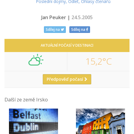
Poslední dojmy, Odlet, Ohlasy čtenářů
Jan Peuker |
24.5.2005
Sdílej na
Sdílej na
AKTUÁLNÍ POČASÍ V DESTINACI
15,2°C
Předpověď počasí
Další ze země Irsko