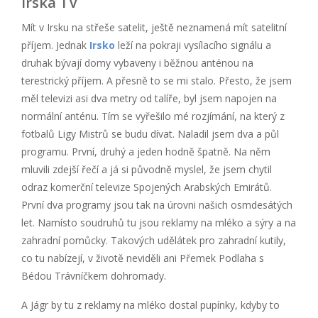
Irská TV
Mít v Irsku na střeše satelit, ještě neznamená mít satelitní
příjem. Jednak
Irsko
leží na pokraji vysílacího signálu a
druhak bývají domy vybaveny i běžnou anténou na
terestrický příjem. A přesně to se mi stalo. Přesto, že jsem
měl televizi asi dva metry od talíře, byl jsem napojen na
normální anténu. Tím se vyřešilo mé rozjímání, na který z
fotbalů Ligy Mistrů se budu dívat. Naladil jsem dva a půl
programu. První, druhý a jeden hodně špatně. Na něm
mluvili zdejší řečí a já si původně myslel, že jsem chytil
odraz komerční televize Spojených Arabských Emirátů.
První dva programy jsou tak na úrovni našich osmdesátých
let. Namísto soudruhů tu jsou reklamy na mléko a sýry a na
zahradní pomůcky. Takových udělátek pro zahradní kutily,
co tu nabízejí, v životě neviděli ani Přemek Podlaha s
Bédou Trávníčkem dohromady.
A Jágr by tu z reklamy na mléko dostal pupínky, kdyby to