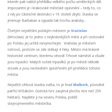
interiér pak nabízí přehlídku velkého počtu uměleckých děl.
Impozantní je i krakovské městské opevnění – tedy to, co
z něj po částečné destrukci v 19. století zbylo. Stavba se
jmenuje Barbakan a vypadá tak trochu arabsky…
Čtvrtým největším polským městem je
Vratislav
(Wroclaw). Je to jedno z nejkrásnějších měst a při cestování
po Polsku jej určitě nevynechejte. Vratislav je městem
ostrovů, protože se zde stékají 4 řeky. Město má krásné
historické centrum, kterému vévodí Trhové náměstí a všude
jsou trpaslíci. Malých sošek trpaslíků je po městě několik
stovek a jsou nevšedním zpestřením při prohlídce tohoto
města.
Největší cihlová stavba světa, to je hrad
Malbork
, původně
patřící křižákům. Gotická tvrz zaujímá plochu více než 250
hektarů. Najdete ji na severu Polska, poblíž
stejnojmenného městečka.