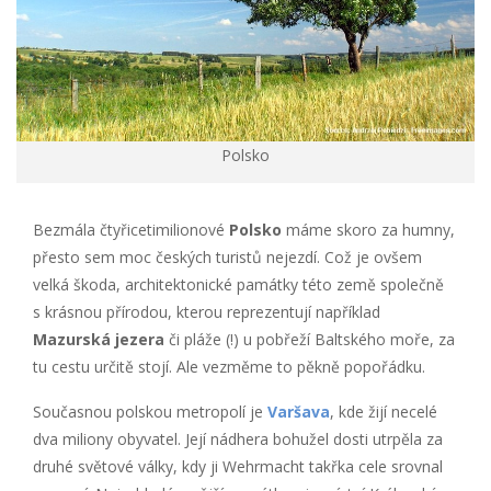
Polsko
Bezmála čtyřicetimilionové
Polsko
máme skoro za humny,
přesto sem moc českých turistů nejezdí. Což je ovšem
velká škoda, architektonické památky této země společně
s krásnou přírodou, kterou reprezentují například
Mazurská jezera
či pláže (!) u pobřeží Baltského moře, za
tu cestu určitě stojí. Ale vezměme to pěkně popořádku.
Současnou polskou metropolí je
Varšava
, kde žijí necelé
dva miliony obyvatel. Její nádhera bohužel dosti utrpěla za
druhé světové války, kdy ji Wehrmacht takřka cele srovnal