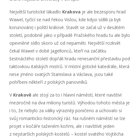
Největší turistické lákadlo
Krakova
je ale bezesporu hrad
Wawel, tyčící se nad řekou Vislou, kde kdysi sídlili (a byli
korunováni) i polští králové. Stavět se začal už v desátém
století, podobně jako v případě Pražského hradu tu ale bylo
opevněné sídlo skoro už od nepaměti. Největší rozkvět
čekal Wawel v době Jagellonců, kteří na začátku
šestnáctého století dopřáli hradu renesanční přestavbu pod
taktovkou italských mistrů. V místní gotické katedrále, která
nese jméno svatých Stanislava a Václava, jsou také
pohřbeni někteří z polských panovníků.
V
Krakově
ale stojí za to i hlavní náměstí, které navštíví
meziročně na dva miliony turistů. Výhodou tohoto města je
i to, že nebylo za války výrazněji poničeno a uchovalo si
svůj romanticko-historický ráz. Na rušném náměstí se lze
projet v kočáře taženém koňmi, ale i navštívit jeden
z nejstarších polských kostelů – kostel svatého Vojtěcha