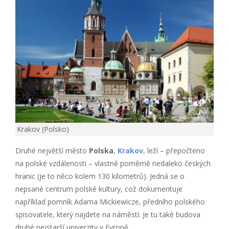
Krakov (Polsko)
Druhé největší město
Polska
,
Krakov
, leží – přepočteno
na polské vzdálenosti – vlastně poměrně nedaleko českých
hranic (je to něco kolem 130 kilometrů). Jedná se o
nepsané centrum polské kultury, což dokumentuje
například pomník Adama Mickiewicze, předního polského
spisovatele, který najdete na náměstí. Je tu také budova
druhé nejstarší univerzity v Evropě.