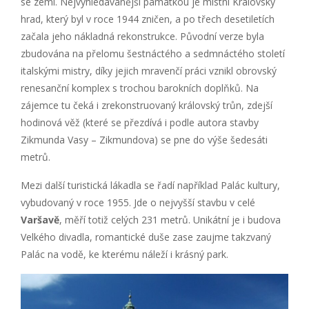
se zemí. Nejvyhledávanější památkou je místní Královský
hrad, který byl v roce 1944 zničen, a po třech desetiletích
začala jeho nákladná rekonstrukce. Původní verze byla
zbudována na přelomu šestnáctého a sedmnáctého století
italskými mistry, díky jejich mravenčí práci vznikl obrovský
renesanční komplex s trochou barokních doplňků. Na
zájemce tu čeká i zrekonstruovaný královský trůn, zdejší
hodinová věž (které se přezdívá i podle autora stavby
Zikmunda Vasy – Zikmundova) se pne do výše šedesáti
metrů.
Mezi další turistická lákadla se řadí například Palác kultury,
vybudovaný v roce 1955. Jde o nejvyšší stavbu v celé
Varšavě
, měří totiž celých 231 metrů. Unikátní je i budova
Velkého divadla, romantické duše zase zaujme takzvaný
Palác na vodě, ke kterému náleží i krásný park.