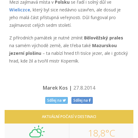
Mezi zajímavá místa v
Polsku
se řadí i solný důl ve
Wieliczce
, který byl sice nedávno uzavřen, ale dosud je
jeho malá část přístupná veřejnosti. Důl fungoval pro
zajímavost celých sedm století.
Z přírodních památek je nutné zmínit
Bělověžský prales
na samém východě země, ale třeba také
Mazurskou
jezerní plošinu
– ta nabízí hned tři tisíce jezer, ale i gotický
hrad, kde žil a tvořil mistr Koperník.
Marek Kos |
27.8.2014
Sdílej na
Sdílej na
AKTUÁLNÍ POČASÍ V DESTINACI
18,8°C