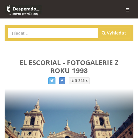
Vyhledat
EL ESCORIAL - FOTOGALERIE Z
ROKU 1998
5 226 x