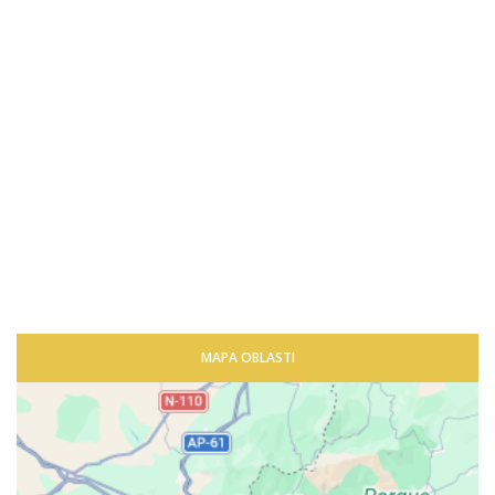
MAPA OBLASTI