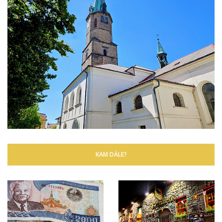
KAM DÁLE?