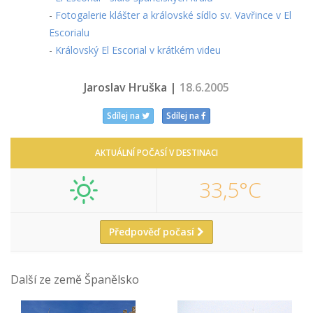
-
Fotogalerie klášter a královské sídlo sv. Vavřince v El
Escorialu
-
Královský El Escorial v krátkém videu
Jaroslav Hruška |
18.6.2005
Sdílej na
Sdílej na
AKTUÁLNÍ POČASÍ V DESTINACI
33,5°C
Předpověď počasí
Další ze země Španělsko