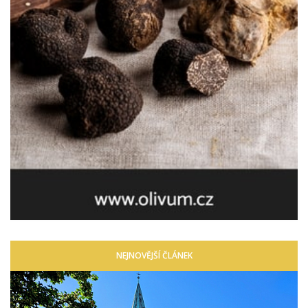
NEJNOVĚJŠÍ ČLÁNEK