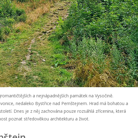
ejromantičtějších a nejnápadnějších památek na Vysočině.
ivonice, nedaleko Bystřice nad Pernštejnem. Hrad má bohatou a
 století. Dnes je z něj zachována pouze rozsáhlá zřícenina, která
ost poznat středověkou architekturu a život.
bštejn