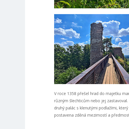
V roce 1358 přešel hrad do majetku mar
různým šlechticům nebo jej zastavoval. 
druhý palác s klenutými podlažími, kter
postavena zděná mezimostí a předmostí 