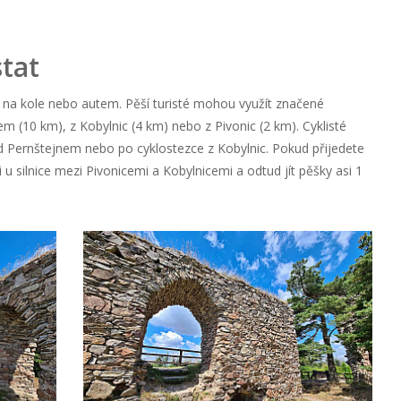
stat
, na kole nebo autem. Pěší turisté mohou využít značené
em (10 km), z Kobylnic (4 km) nebo z Pivonic (2 km). Cyklisté
d Pernštejnem nebo po cyklostezce z Kobylnic. Pokud přijedete
u silnice mezi Pivonicemi a Kobylnicemi a odtud jít pěšky asi 1