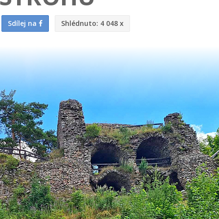
Sdílej na
Shlédnuto:
4 048 x