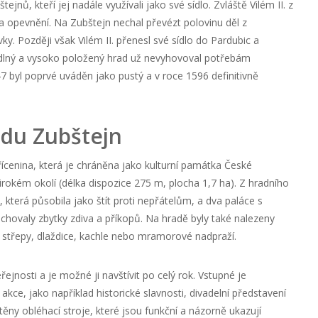
ejnů, kteří jej nadále využívali jako své sídlo. Zvláště Vilém II. z
 a opevnění. Na Zubštejn nechal převézt polovinu děl z
y. Později však Vilém II. přenesl své sídlo do Pardubic a
odlný a vysoko položený hrad už nevyhovoval potřebám
 byl poprvé uváděn jako pustý a v roce 1596 definitivně
adu Zubštejn
ícenina, která je chráněna jako kulturní památka České
širokém okolí (délka dispozice 275 m, plocha 1,7 ha). Z hradního
která působila jako štít proti nepřátelům, a dva paláce s
chovaly zbytky zdiva a příkopů. Na hradě byly také nalezeny
 střepy, dlaždice, kachle nebo mramorové nadpraží.
ejnosti a je možné ji navštívit po celý rok. Vstupné je
kce, jako například historické slavnosti, divadelní představení
ěny obléhací stroje, které jsou funkční a názorně ukazují