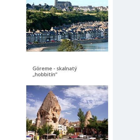
Göreme - skalnatý
„hobbitín“