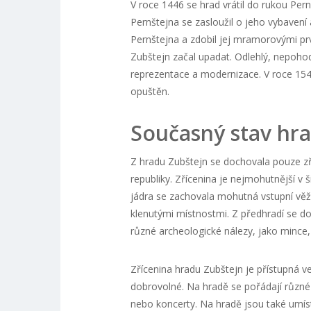
V roce 1446 se hrad vrátil do rukou Pernšt
Pernštejna se zasloužil o jeho vybavení
Pernštejna a zdobil jej mramorovými prvk
Zubštejn začal upadat. Odlehlý, nepoh
reprezentace a modernizace. V roce 1547
opuštěn.
Současný stav hr
Z hradu Zubštejn se dochovala pouze zř
republiky. Zřícenina je nejmohutnější v 
jádra se zachovala mohutná vstupní věž, 
klenutými místnostmi. Z předhradí se do
různé archeologické nálezy, jako mince,
Zřícenina hradu Zubštejn je přístupná veř
dobrovolné. Na hradě se pořádají různé a
nebo koncerty. Na hradě jsou také umíst