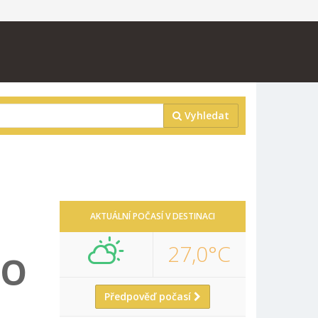
Vyhledat
AKTUÁLNÍ POČASÍ V DESTINACI
27,0°C
HO
Předpověď počasí