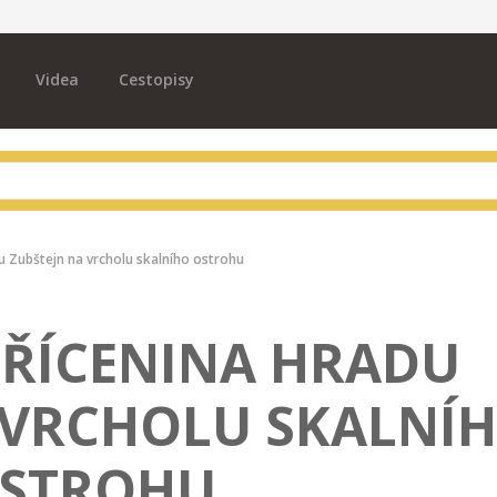
Videa
Cestopisy
u Zubštejn na vrcholu skalního ostrohu
ZŘÍCENINA HRADU
 VRCHOLU SKALNÍ
STROHU