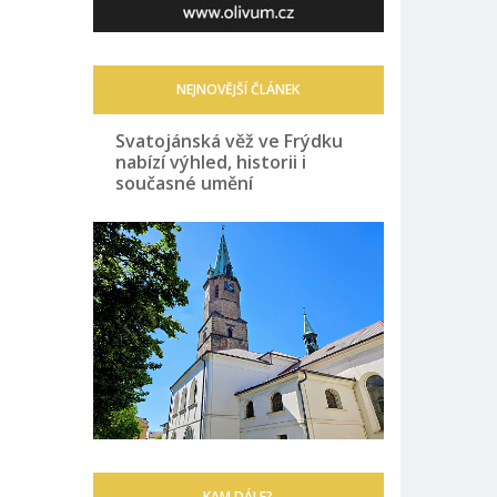
NEJNOVĚJŠÍ ČLÁNEK
Svatojánská věž ve Frýdku
nabízí výhled, historii i
současné umění
KAM DÁLE?