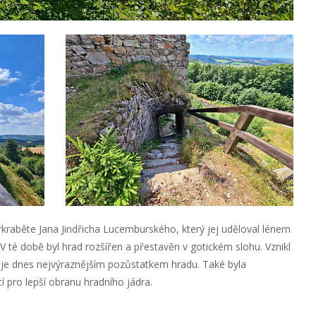
kraběte Jana Jindřicha Lucemburského, který jej uděloval lénem
V té době byl hrad rozšířen a přestavěn v gotickém slohu. Vznikl
ý je dnes nejvýraznějším pozůstatkem hradu. Také byla
pro lepší obranu hradního jádra.