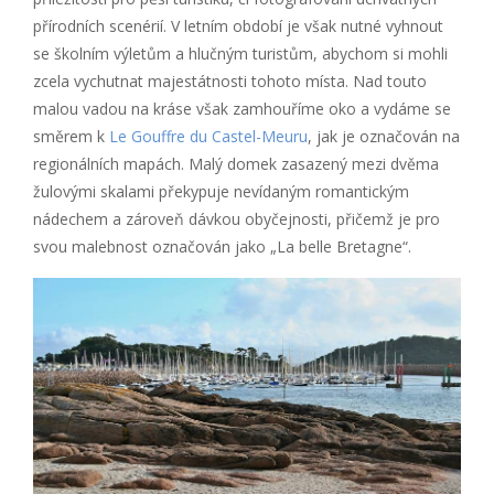
přírodních scenérií. V letním období je však nutné vyhnout
se školním výletům a hlučným turistům, abychom si mohli
zcela vychutnat majestátnosti tohoto místa. Nad touto
malou vadou na kráse však zamhouříme oko a vydáme se
směrem k
Le Gouffre du Castel-Meuru
, jak je označován na
regionálních mapách. Malý domek zasazený mezi dvěma
žulovými skalami překypuje nevídaným romantickým
nádechem a zároveň dávkou obyčejnosti, přičemž je pro
svou malebnost označován jako „La belle Bretagne“.