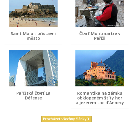
Saint Malo - přístavní
Čtvrť Montmartre v
město
Paříži
Pařížská čtvrť La
Romantika na zámku
Défense
obklopeném štíty hor
a jezerem Lac d´Annecy
Procházet všechny články