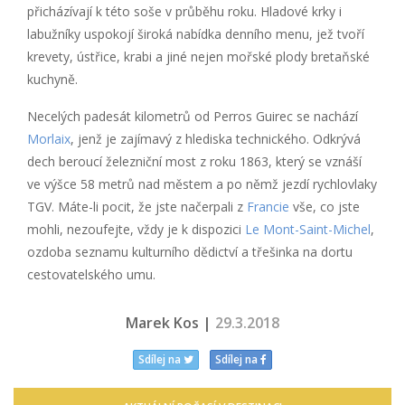
přicházívají k této soše v průběhu roku. Hladové krky i
labužníky uspokojí široká nabídka denního menu, jež tvoří
krevety, ústřice, krabi a jiné nejen mořské plody bretaňské
kuchyně.
Necelých padesát kilometrů od Perros Guirec se nachází
Morlaix
, jenž je zajímavý z hlediska technického. Odkrývá
dech beroucí železniční most z roku 1863, který se vznáší
ve výšce 58 metrů nad městem a po němž jezdí rychlovlaky
TGV. Máte-li pocit, že jste načerpali z
Francie
vše, co jste
mohli, nezoufejte, vždy je k dispozici
Le Mont-Saint-Michel
,
ozdoba seznamu kulturního dědictví a třešinka na dortu
cestovatelského umu.
Marek Kos |
29.3.2018
Sdílej na
Sdílej na