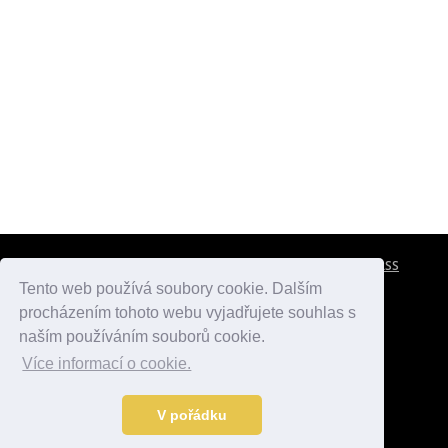
CESTOVNÍ POJIŠTĚNÍ
KONTAKTY
REKLAMA
RSS
Tento web používá soubory cookie. Dalším
procházením tohoto webu vyjadřujete souhlas s
atlasmest.cz
atlaspamatek.info
atlaszemi.info
naším používáním souborů cookie.
Více informací o cookie.
© 2005 - 2026 Desperado.cz. Všechna práva vyhrazena.
Data o počasí jsou přebírána z
OpenWeather
.
V pořádku
Kontakt:
mail@desperado.cz