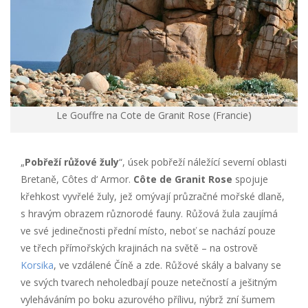
Le Gouffre na Cote de Granit Rose (Francie)
„
Pobřeží růžové žuly
“, úsek pobřeží náležící severní oblasti
Bretaně, Côtes d‘ Armor.
Côte de Granit Rose
spojuje
křehkost vyvřelé žuly, jež omývají průzračné mořské dlaně,
s hravým obrazem různorodé fauny. Růžová žula zaujímá
ve své jedinečnosti přední místo, neboť se nachází pouze
ve třech přímořských krajinách na světě – na ostrově
Korsika
, ve vzdálené Číně a zde. Růžové skály a balvany se
ve svých tvarech neholedbají pouze netečností a ješitným
vyleháváním po boku azurového přílivu, nýbrž zní šumem