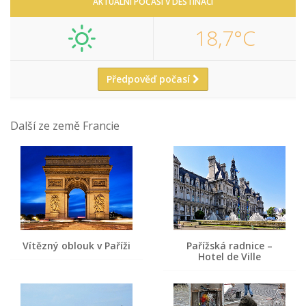
AKTUÁLNÍ POČASÍ V DESTINACI
18,7°C
Předpověď počasí
Další ze země Francie
Vítězný oblouk v Paříži
Pařížská radnice –
Hotel de Ville