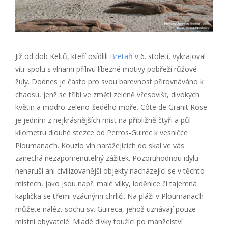
Již od dob Keltů, kteří osídlili
Bretaň
v 6. století, vykrajoval
vítr spolu s vlnami přílivu líbezné motivy pobřeží růžové
žuly. Dodnes je často pro svou barevnost přirovnáváno k
chaosu, jenž se tříbí ve změti zeleně vřesovišť, divokých
květin a modro-zeleno-šedého moře. Côte de Granit Rose
je jedním z nejkrásnějších míst na přibližně čtyři a půl
kilometru dlouhé stezce od Perros-Guirec k vesničce
Ploumanac’h. Kouzlo vln narážejících do skal ve vás
zanechá nezapomenutelný zážitek. Pozoruhodnou idylu
nenaruší ani civilizovanější objekty nacházející se v těchto
místech, jako jsou např. malé vilky, loděnice či tajemná
kaplička se třemi vzácnými chrliči. Na pláži v Ploumanac’h
můžete nalézt sochu sv. Guireca, jehož uznávají pouze
místní obyvatelé. Mladé dívky toužící po manželství