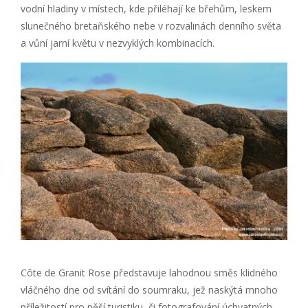
vodní hladiny v místech, kde přiléhají ke břehům, leskem
slunečného bretaňského nebe v rozvalinách denního světa
a vůní jarní květu v nezvyklých kombinacích.
Côte de Granit Rose představuje lahodnou směs klidného
vláčného dne od svítání do soumraku, jež naskýtá mnoho
příležitostí pro pěší turistiku, či fotografování úchvatných