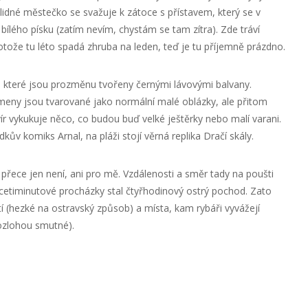
klidné městečko se svažuje k zátoce s přístavem, který se v
bílého písku (zatím nevím, chystám se tam zítra). Zde tráví
otože tu léto spadá zhruba na leden, teď je tu příjemně prázdno.
 které jsou prozměnu tvořeny černými lávovými balvany.
kameny jsou tvarované jako normální malé oblázky, ale přitom
ír vykukuje něco, co budou buď velké ještěrky nebo malí varani.
kův komiks Arnal, na pláži stojí věrná replika Dračí skály.
 přece jen není, ani pro mě. Vzdálenosti a směr tady na poušti
cetiminutové procházky stal čtyřhodinový ostrý pochod. Zato
tí (hezké na ostravský způsob) a místa, kam rybáři vyvážejí
rozlohou smutné).