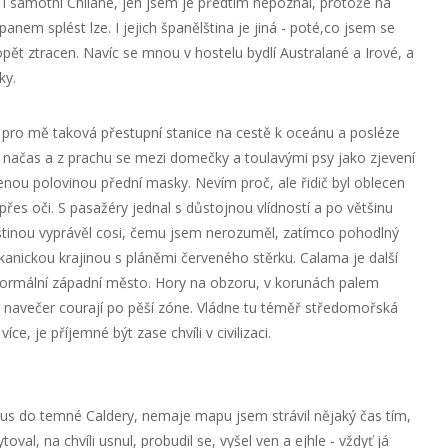
i samotní Chilané, jen jsem je předtím nepoznal, protože na
opanem splést lze. I jejich španělština je jiná - poté,co jsem se
opět ztracen. Navíc se mnou v hostelu bydlí Australané a Irové, a
ky.
pro mě taková přestupní stanice na cestě k oceánu a posléze
í načas a z prachu se mezi domečky a toulavými psy jako zjevení
enou polovinou přední masky. Nevím proč, ale řidič byl oblecen
přes oči. S pasažéry jednal s důstojnou vlídností a po většinu
tinou vyprávěl cosi, čemu jsem nerozuměl, zatímco pohodlný
kanickou krajinou s pláněmi červeného stěrku. Calama je další
 normální západní město. Hory na obzoru, v korunách palem
idé navečer courají po pěší zóne. Vládne tu téměř středomořská
ce, je příjemné být zase chvíli v civilizaci.
bus do temné Caldery, nemaje mapu jsem strávil nějaký čas tím,
val, na chvíli usnul, probudil se, vyšel ven a ejhle - vždyť já