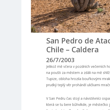
San Pedro de Ata
Chile – Caldera
26/7/2003
Jelikož mě včera v pozdních večerních h
na poušti za městem a zdáli na mě shlíž
Tupize, obloha hrozila bouřkovými mraky
prudký teplý vítr proháněl uličkami mrač
V San Pedru čas stojí a návstěvníci osp
která se tu bere bůhvíkde, je městečko 