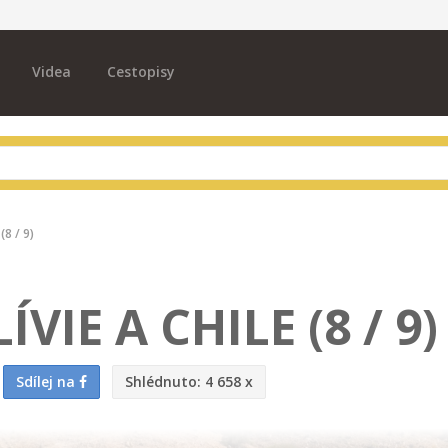
Videa
Cestopisy
(8 / 9)
VIE A CHILE (8 / 9)
Sdílej na
Shlédnuto:
4 658 x