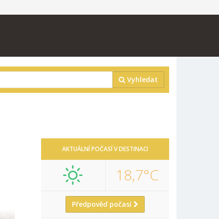
Vyhledat
AKTUÁLNÍ POČASÍ V DESTINACI
18,7°C
Předpověď počasí