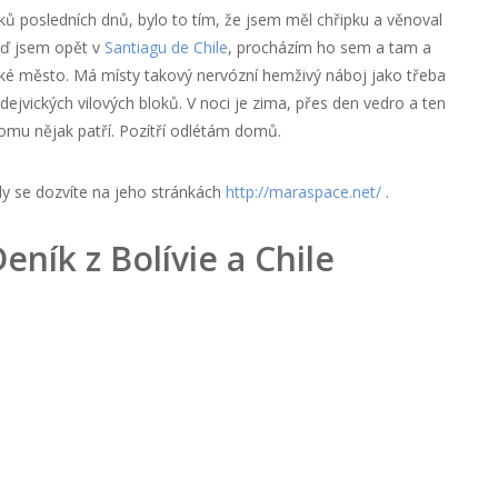
isků posledních dnů, bylo to tím, že jsem měl chřipku a věnoval
Teď jsem opět v
Santiagu de Chile
, procházím ho sem a tam a
hezké město. Má místy takový nervózní hemživý náboj jako třeba
l dejvických vilových bloků. V noci je zima, přes den vedro a ten
mu nějak patří. Pozítří odlétám domů.
dy se dozvíte na jeho stránkách
http://maraspace.net/
.
ník z Bolívie a Chile