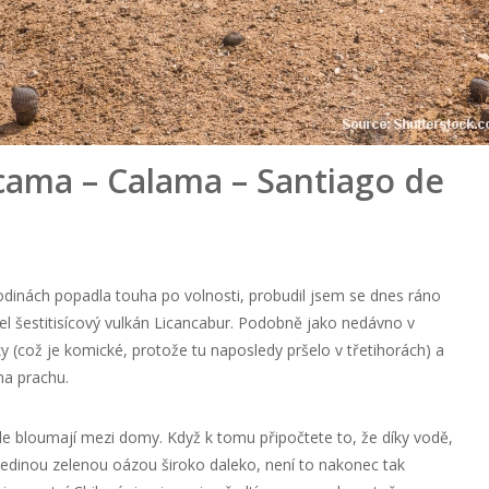
cama – Calama – Santiago de
odinách popadla touha po volnosti, probudil jsem se dnes ráno
el šestitisícový vulkán Licancabur. Podobně jako nedávno v
 (což je komické, protože tu naposledy pršelo v třetihorách) a
na prachu.
ale bloumají mezi domy. Když k tomu připočtete to, že díky vodě,
jedinou zelenou oázou široko daleko, není to nakonec tak