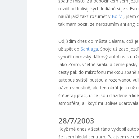
špatné místo. Za odpočinkem sem jezdí 
rozdíl od bolivijských Indiánů si je s Evr
naučil jakž takž rozumět v
Bolívii
, jsem 
tak mam pocit, ze nerozumím ani anglic
Odjíždím dnes do města Calama, což je 
už zpět do
Santiaga
. Spoje už zase jezd
vynořil obrovský dálkový autobus s utrž
jako Zorro, včetně širáku a černé pásky 
cesty pak do mikrofonu měkkou španělš
autobus svištěl pustou a rozervanou vul
oázou v pustině, ale tentokrát je to už
štěbetají ptáci, ulice jsou dláždené a l
atmosféra, a i když mi Bolívie učarovala ví
28/7/2003
Když mě dnes v šest ráno vyklopil auto
že jsem hledal centrum. Pak jsem se ubyto