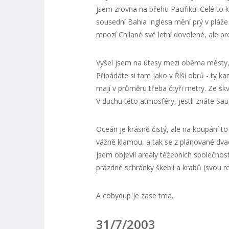
jsem zrovna na břehu Pacifiku! Celé to 
sousední Bahia Inglesa mění prý v pláže 
mnozí Chilané své letní dovolené, ale pr
Vyšel jsem na útesy mezi oběma městy,
Připádáte si tam jako v Říši obrů - ty 
mají v průměru třeba čtyři metry. Ze škv
V duchu této atmosféry, jestli znáte Saud
Oceán je krásně čistý, ale na koupání to
vážně klamou, a tak se z plánované dva
jsem objevil areály těžebních společnos
prázdné schránky škeblí a krabů (svou 
A cobydup je zase tma.
31/7/2003