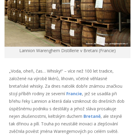
Lannion Warenghem Distillerie v Bretani (Francie)
„Voda, oheň, čas… Whisky!“ – více než 100 let tradice,
založené na výrobě likérů, lihovin, včetně věhlasné
bretaňské whisky. Za dnes natolik dobře známou značkou
stojí příběh rodiny ze severní
Francie
, jež se usadila při
břehu řeky Lannion a která dala vzniknout do dnešních dob
úspěšnému podniku s destiláty a jehož sláva prosakuje
nejen zkušenostmi, keltským duchem
Bretaně
, ale stejně
tak dřinou a pílí. Touha po neustálé inovaci a zlepšování
zvěčnila pověst jména Warengemových po celém světě.