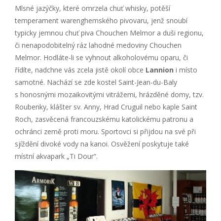
Mlsné jazýčky, které omrzela chuť whisky, potěší
temperament warenghemského pivovaru, jenž snoubí
typicky jemnou chuť piva Chouchen Melmor a duši regionu,
či nenapodobitelný ráz lahodné medoviny Chouchen
Melmor. Hodláte-li se vyhnout alkoholovému oparu, či
řídíte, nadchne vás zcela jistě okolí obce
Lannion
i místo
samotné. Nachází se zde kostel Saint-Jean-du-Baly
s honosnými mozaikovitými vitrážemi, hrázděné domy, tzv.
Roubenky, klášter sv. Anny, Hrad Cruguil nebo kaple Saint
Roch, zasvěcená francouzskému katolickému patronu a
ochránci země proti moru. Sportovci si přijdou na své při
sjíždění divoké vody na kanoi. Osvěžení poskytuje také
místní akvapark „Ti Dour“.