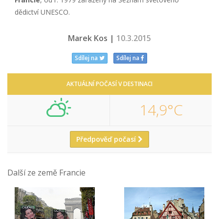
dědictví UNESCO.
Marek Kos |
10.3.2015
Sdílej na
Sdílej na
AKTUÁLNÍ POČASÍ V DESTINACI
14,9°C
Předpověď počasí
Další ze země Francie