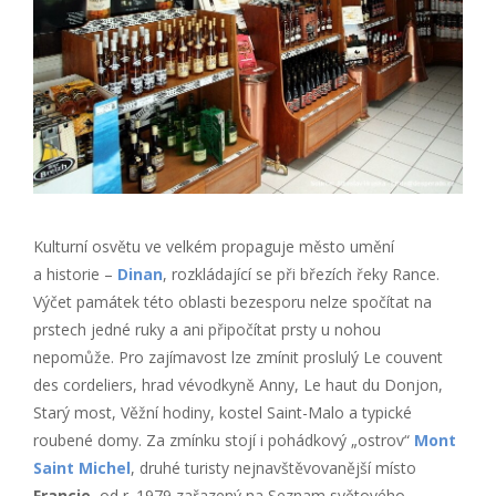
Kulturní osvětu ve velkém propaguje město umění
a historie –
Dinan
, rozkládající se při březích řeky Rance.
Výčet památek této oblasti bezesporu nelze spočítat na
prstech jedné ruky a ani připočítat prsty u nohou
nepomůže. Pro zajímavost lze zmínit proslulý Le couvent
des cordeliers, hrad vévodkyně Anny, Le haut du Donjon,
Starý most, Věžní hodiny, kostel Saint-Malo a typické
roubené domy. Za zmínku stojí i pohádkový „ostrov“
Mont
Saint Michel
, druhé turisty nejnavštěvovanější místo
Francie
, od r. 1979 zařazený na Seznam světového