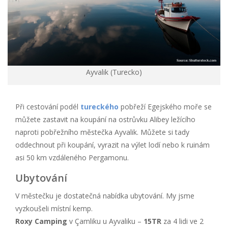
Ayvalik (Turecko)
Při cestování podél
tureckého
pobřeží Egejského moře se
můžete zastavit na koupání na ostrůvku Alibey ležícího
naproti pobřežního městečka Ayvalik. Můžete si tady
oddechnout při koupání, vyrazit na výlet lodí nebo k ruinám
asi 50 km vzdáleného Pergamonu.
Ubytování
V městečku je dostatečná nabídka ubytování. My jsme
vyzkoušeli místní kemp.
Roxy Camping
v Çamliku u Ayvaliku –
15TR
za 4 lidi ve 2