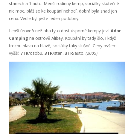
stanech a 1 auto. Menší rodinný kemp, sociálky skutečně
nic moc, pláž se ke koupání nehodí, dobrá byla snad jen
cena. Vedle byl ještě jeden podobný.
Lepší úroveň než oba tyto dost úsporné kempy jevil
Adar
Camping
na ostrově Alibey. Koupání by tady šlo, i když
trochu hlava na hlavě, sociálky taky slušné. Ceny ovšem
vyšší:
7TR
/osobu,
3TR
/stan,
3TR
/auto.
(2005)