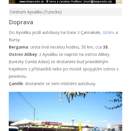
Centrum Ayvaliku (Turecko)
Doprava
Do Ayvaliku jezdí autobusy na trase z Çannakale,
Izmiru
a
Bursy.
Bergama
: cesta trvá necelou hodinu, 50 km, cca
3$
.
Ostrov Alibey
: z Ayvaliku se naproti na ostrov Alibey
(turecky Cunda Adasi) se dostanete buď pravidelným
trajektem z přístaviště nebo po mostě spojujícím ostrov s
pevninou.
Çamlik
: dostanete se sem místními autobusy.