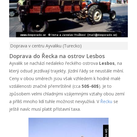
Doprava v centru Ayvaliku (Turecko)
Doprava do Řecka na ostrov Lesbos
Ayvalik se nachází nedaleko řeckého ostrova
Lesbos
, na
který odsud jezdívají trajekty. Jízdní řády se neustále mění.
Ceny v obou směrech jsou však vzhledem k hodně malé
vzdálenosti značně přemrštěné (cca
50$-60$
). Je to
způsobem velmi chladnými vzájemnými vztahy obou zemí
a příliš mnoho lidí tuhle možnost nevyužívá. V
Řecku
se
ještě navíc musí platit přístavní taxa.