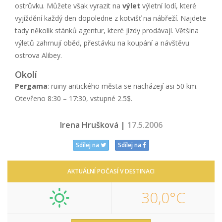
ostrůvku. Můžete však vyrazit na
výlet
výletní lodí, které
vyjíždění každý den dopoledne z kotvišť na nábřeží. Najdete
tady několik stánků agentur, které jízdy prodávají. Většina
výletů zahrnují oběd, přestávku na koupání a návštěvu
ostrova Alibey.
Okolí
Pergama
: ruiny antického města se nacházejí asi 50 km.
Otevřeno 8:30 – 17:30, vstupné 2.5$.
Irena Hrušková |
17.5.2006
Sdílej na
Sdílej na
AKTUÁLNÍ POČASÍ V DESTINACI
30,0°C