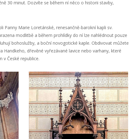
žně 30 minut. Dozvíte se během ní něco o historii stavby,
pli Panny Marie Loretánské, renesančně-barokní kapli sv.
yhrazena modlitbě a během prohlídky do ní lze nahlédnout pouze
ysluhují bohoslužby, a boční novogotické kaple. Obdivovat můžete
va Handkeho, dřevěné vyřezávané lavice nebo varhany, které
 v České republice.