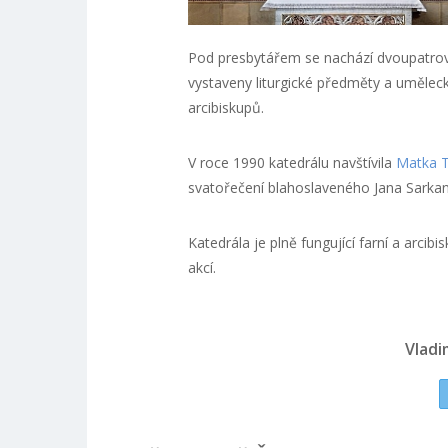
Pod presbytářem se nachází dvoupatrová
vystaveny liturgické předměty a uměleck
arcibiskupů.
V roce 1990 katedrálu navštívila
Matka 
svatořečení blahoslaveného Jana Sarkan
Katedrála je plně fungující farní a arci
akcí.
Vladi