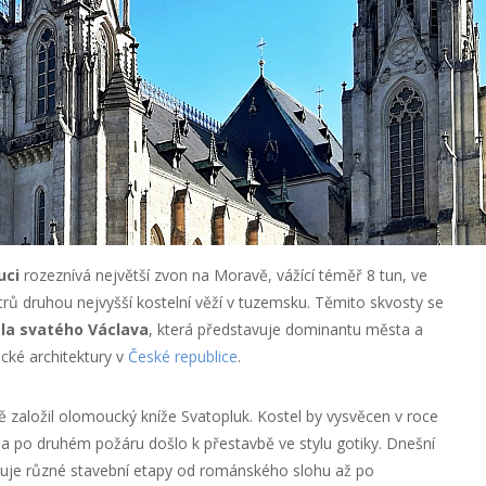
uci
rozeznívá největší zvon na Moravě, vážící téměř 8 tun, ve
trů druhou nejvyšší kostelní věží v tuzemsku. Těmito skvosty se
la svatého Václava
, která představuje dominantu města a
ické architektury v
České republice
.
 založil olomoucký kníže Svatopluk. Kostel by vysvěcen v roce
 a po druhém požáru došlo k přestavbě ve stylu gotiky. Dnešní
nuje různé stavební etapy od románského slohu až po