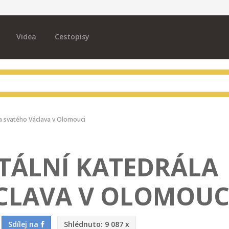
Videa
Cestopisy
a svatého Václava v Olomouci
ÁLNÍ KATEDRÁLA
CLAVA V OLOMOUC
Sdílej na
Shlédnuto:
9 087 x