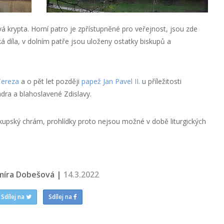
 krypta. Horní patro je zpřístupněné pro veřejnost, jsou zde
á díla, v dolním patře jsou uloženy ostatky biskupů a
Tereza
a o pět let později
papež Jan Pavel II.
u příležitosti
dra a blahoslavené Zdislavy.
biskupský chrám, prohlídky proto nejsou možné v době liturgických
míra Dobešová |
14.3.2022
Sdílej na
Sdílej na