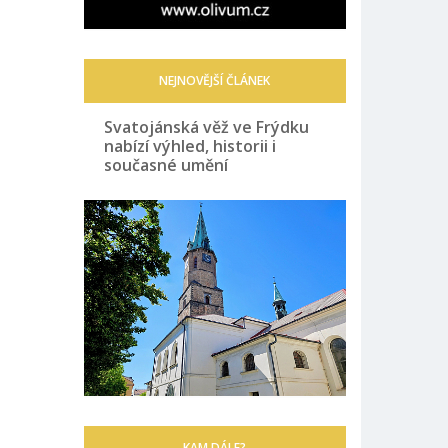
NEJNOVĚJŠÍ ČLÁNEK
Svatojánská věž ve Frýdku
nabízí výhled, historii i
současné umění
KAM DÁLE?