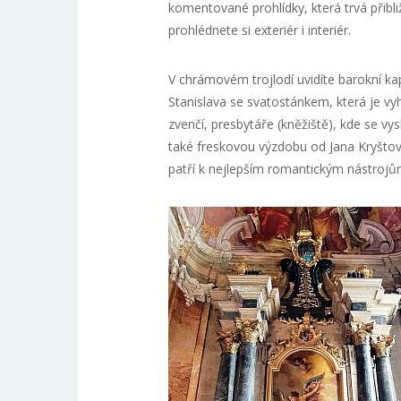
komentované prohlídky, která trvá přibli
prohlédnete si exteriér i interiér.
V chrámovém trojlodí uvidíte barokní ka
Stanislava se svatostánkem, která je v
zvenčí, presbytáře (kněžiště), kde se v
také freskovou výzdobu od Jana Kryšto
patří k nejlepším romantickým nástrojům