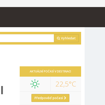
Vyhledat
AKTUÁLNÍ POČASÍ V DESTINACI
22,5°C
I
Předpověď počasí