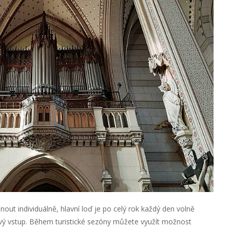
out individuálně, hlavní loď je po celý rok každý den volně
vý vstup. Během turistické sezóny můžete využít možnost