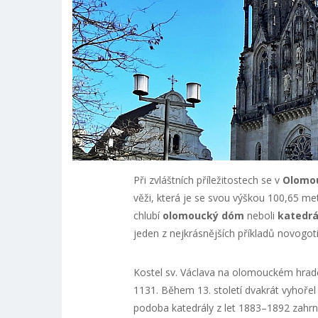
Při zvláštních příležitostech se v
Olomo
věži, která je se svou výškou 100,65 me
chlubí
olomoucký dóm
neboli
katedrá
jeden z nejkrásnějších příkladů novogot
Kostel sv. Václava na olomouckém hradě
1131. Během 13. století dvakrát vyhořel
podoba katedrály z let 1883–1892 zahr